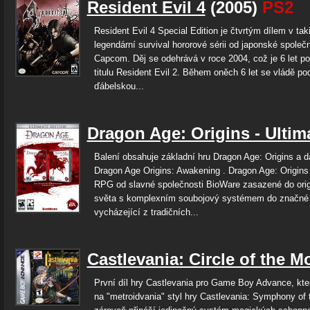
Resident Evil 4
(2005)
PS2
Resident Evil 4 Special Edition je čtvrtým dílem v tak
legendární survival hororové sérii od japonské společn
Capcom. Děj se odehrává v roce 2004, což je 6 let po
titulu Resident Evil 2. Během oněch 6 let se vládě poda
ďábelskou...
Dragon Age: Origins - Ultim
Balení obsahuje základní hru Dragon Age: Origins a d
Dragon Age Origins: Awakening . Dragon Age: Origins
RPG od slavné společnosti BioWare zasazené do orig
světa s komplexním soubojový systémem do značné
vycházející z tradičních...
Castlevania: Circle of the 
První díl hry Castlevania pro Game Boy Advance, kte
na "metroidvania" styl hry Castlevania: Symphony of 