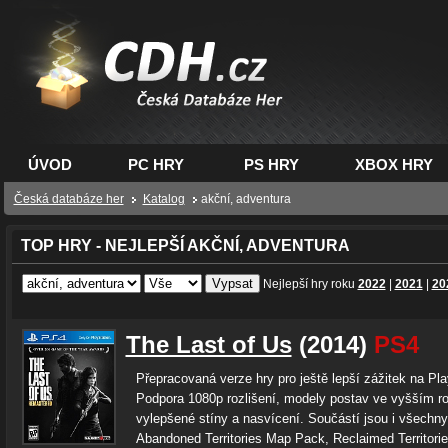
CDH.cz - hry na PC,
PS, XBOX - Česká
databáze her
ÚVOD
PC HRY
PS HRY
XBOX HRY
Česká databáze her
Katalog
akční, adventura
TOP HRY - NEJLEPŠÍ AKČNÍ, ADVENTURA
Nejlepší hry roku
2022
|
2021
|
20
The Last of Us
(2014)
PS4
Přepracovaná verze hry pro ještě lepší zážitek na Pla
Podpora 1080p rozlišení, modely postav ve vyšším ro
vylepšené stíny a nasvícení. Součástí jsou i všechny
Abandoned Territories Map Pack, Reclaimed Territorie