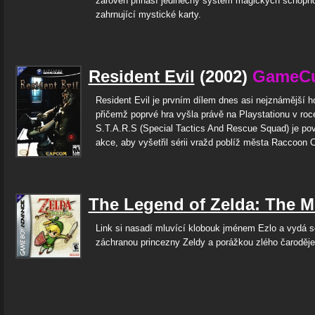
zároveň přináší jedinečný systém magických schopno
zahrnující mystické karty.
Resident Evil
(2002)
GameC
Resident Evil je prvním dílem dnes asi nejznámější ho
přičemž poprvé hra vyšla právě na Playstationu v ro
S.T.A.R.S (Special Tactics And Rescue Squad) je po
akce, aby vyšetřil sérii vražd poblíž města Raccoon C
The Legend of Zelda: The M
Link si nasadí mluvící klobouk jménem Ezlo a vydá s
záchranou princezny Zeldy a porážkou zlého čaroděje