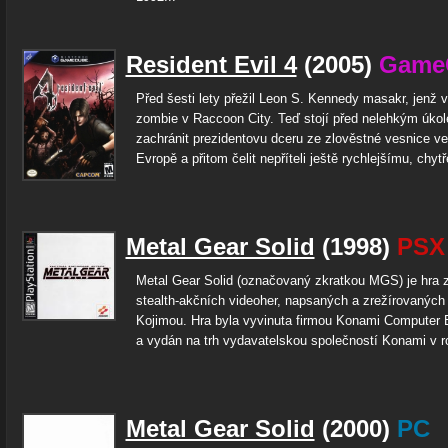
Resident Evil 4
(2005)
Game
Před šesti lety přežil Leon S. Kennedy masakr, jenž v
zombie v Raccoon City. Teď stojí před nelehkým úko
zachránit prezidentovu dceru ze zlověstné vesnice ve
Evropě a přitom čelit nepříteli ještě rychlejšímu, chytř
Metal Gear Solid
(1998)
PSX
Metal Gear Solid (označovaný zkratkou MGS) je hra z
stealth-akčních videoher, napsaných a zrežírovanýc
Kojimou. Hra byla vyvinuta firmou Konami Computer 
a vydán na trh vydavatelskou společností Konami v r
Metal Gear Solid
(2000)
PC