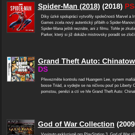
Spider-Man (2018)
(2018)
PS
Díky úzké spolupráci vytvořily společnosti Marvel a 
Games zcela nový autentický příběh o Spider-Manovi
Spider-Mana ještě neznáte, ani z filmu. Tohle je zkuš
Parker, který si již dokáže mistrovsky poradit se zloč
Grand Theft Auto: Chinato
DS
Převezměte kontrolu nad Huangem Lee, synem mafi
bosse Triád, a vydejte se na ničivou pouť po Liberty C
pomstou, penězi a ctí ve hře Grand Theft Auto: Chin
God of War Collection
(2009
Vyvinuto exkluzivně pro PlayStation 3, God of War př