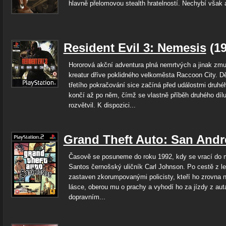
hlavně přelomovou stealth hratelností. Nechybí však a
Resident Evil 3: Nemesis
(1
Hororová akční adventura plná nemrtvých a jinak zm
kreatur dříve poklidného velkoměsta Raccoon City. Dě
třetího pokračování sice začíná před událostmi druhéh
končí až po něm, čímž se vlastně příběh druhého dílu
rozvětvil. K dispozici...
Grand Theft Auto: San Andr
Časově se posuneme do roku 1992, kdy se vrací do 
Santos černošský uličník Carl Johnson. Po cestě z let
zastaven zkorumpovanými policisty, kteří ho zrovna 
lásce, oberou mu o prachy a vyhodí ho za jízdy z au
dopravním...