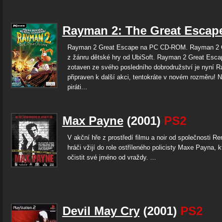
Rayman 2: The Great Escap
Rayman 2 Great Escape na PC CD-ROM. Rayman 2 
z žánru dětské hry od UbiSoft. Rayman 2 Great Escap
zotaven ze svého posledního dobrodružství je nyní 
připraven k další akci, tentokráte v novém rozměru! N
piráti...
Max Payne
(2001)
PS2
V akční hře z prostředí filmu a noir od společnosti R
hráči vžijí do role ostříleného policisty Maxe Payna, 
očistit své jméno od vraždy. ...
Devil May Cry
(2001)
PS2