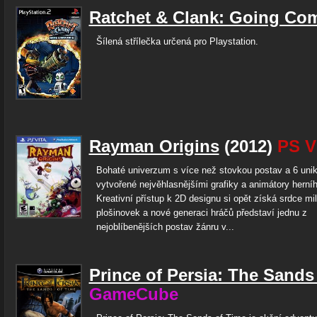
Ratchet & Clank: Going C
Šílená střílečka určená pro Playstation.
Rayman Origins
(2012)
PS V
Bohaté univerzum s více než stovkou postav a 6 unik
vytvořené nejvěhlasnějšími grafiky a animátory herníh
Kreativní přístup k 2D designu si opět získá srdce mi
plošinovek a nové generaci hráčů představí jednu z
nejoblíbenějších postav žánru v...
Prince of Persia: The Sands
GameCube