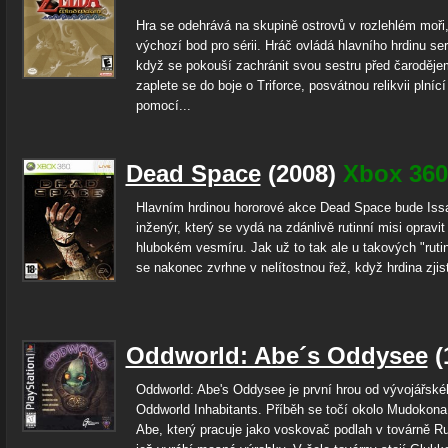
Hra se odehrává na skupině ostrovů v rozlehlém moři,
výchozí bod pro sérii. Hráč ovládá hlavního hrdinu ser
když se pokouší zachránit svou sestru před čarodě
zaplete se do boje o Triforce, posvátnou relikvii plnící
pomocí...
Dead Space
(2008)
Xbox 360
Hlavním hrdinou hororové akce Dead Space bude Issa
inženýr, který se vydá na zdánlivě rutinní misi opravit
hlubokém vesmíru. Jak už to tak ale u takových "ruti
se nakonec zvrhne v nelítostnou řež, když hrdina zjistí
Oddworld: Abe´s Oddysee
(
Oddworld: Abe's Oddysee je první hrou od vývojářské
Oddworld Inhabitants. Příběh se točí okolo Mudokon
Abe, který pracuje jako voskovač podlah v továrně R