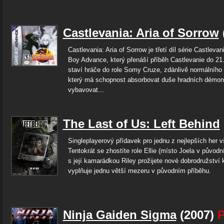
Castlevania: Aria of Sorrow
Castlevania: Aria of Sorrow je třetí díl série Castlev
Boy Advance, který přenáší příběh Castlevanie do 21. 
staví hráče do role Somy Cruze, zdánlivě normálního 
který má schopnost absorbovat duše hradních démon
vybavovat...
The Last of Us: Left Behind
Singleplayerový přídavek pro jednu z nejlepších her 
Tentokrát se zhostíte role Ellie (místo Joela v původní
s její kamarádkou Riley prožijete nové dobrodružství 
vyplňuje jednu větší mezeru v původním příběhu.
Ninja Gaiden Sigma
(2007)