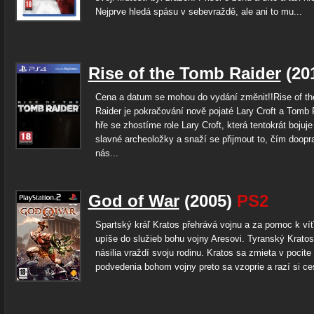
Nejprve hledá spásu v sebevraždě, ale ani to mu...
Rise of the Tomb Raider
(20
Cena a datum se mohou do vydání změnit!!Rise of t
Raider je pokračování nově pojaté Lary Croft a Tomb 
hře se zhostíme role Lary Croft, která tentokrát boju
slavné archeoložky a snaží se přijmout to, čím doopr
nás...
God of War
(2005)
PS2
Spartský kráľ Kratos přehrává vojnu a za pomoc k ví
upíše do služieb bohu vojny Aresovi. Tyranský Kratos
násilia vraždí svoju rodinu. Kratos sa zmieta v pocite
podvedenia bohom vojny preto sa vzoprie a razí si ces