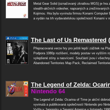
Metal Gear Solid (označovaný zkratkou MGS) je hra z
stealth-akčních videoher, napsaných a zrežírovanýc
Kojimou. Hra byla vyvinuta firmou Konami Computer 
a vydán na trh vydavatelskou společností Konami v r
The Last of Us Remastered
(
Přepracovaná verze hry pro ještě lepší zážitek na Pla
Podpora 1080p rozlišení, modely postav ve vyšším ro
vylepšené stíny a nasvícení. Součástí jsou i všechny
Abandoned Territories Map Pack, Reclaimed Territorie
The Legend of Zelda: Ocari
Nintendo 64
The Legend of Zelda: Ocarina of Time je akční dobro
vyvinutá a publikovaná společností Nintendo pro Nint
Vyšla v Japonsku a Severní Americe v listopadu 1998