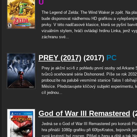
U
The Legend of Zelda: The Wind Waker je zpět. Na pla
bude disponovat nádhernou HD grafikou a vylepšeným
prvky. V této nadčasové klasice, která se pyšní barv
vizuálním stylem, hráči ovládají hrdinu Linka, jenž vy
záchranu své...
PREY (2017)
(2017)
PC
Prey je akční sci-fi z pohledu první osoby od Arkane 
tvůrců oceňované série Dishonored. Píše se rok 2032
probouzíte na palubě vesmírné stanice Talos I obíhajíc
Měsíce. Představujete klíčový subjekt experimentu, 
cíl jednou...
God of War III Remastered
(
Jedná se o God of War III Remastered pro konzoli Pla
hra přináší 1080p grafiku při 60fpsKratos, bojovník jen
svoji krutostí byl zrazen. Přišel o ženu a dítě a tak h