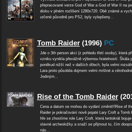
přepracované verze God of War a God of War II na je
disku v plném rozlišení 1280x720. Obě známé a vych
určené původně pro PS2, byly vylepšeny...
Tomb Raider
(1996)
PC
Jde o 3th person akci (z pohledu třetí osoby), která p
vzniku vynikla převážně výbornou hratelností. Škála 
poněkud nižší než v dalších dílech, byla velmi rozsáh
Lara proto působila dojmem velmi mrštné a věrohodné
Jediným...
Rise of the Tomb Raider
(20
Cena a datum se mohou do vydání změnit!!Rise of t
Raider je pokračování nově pojaté Lary Croft a Tomb 
hře se zhostíme role Lary Croft, která tentokrát boju
slavné archeoložky a snaží se přijmout to, čím doopr
nás...