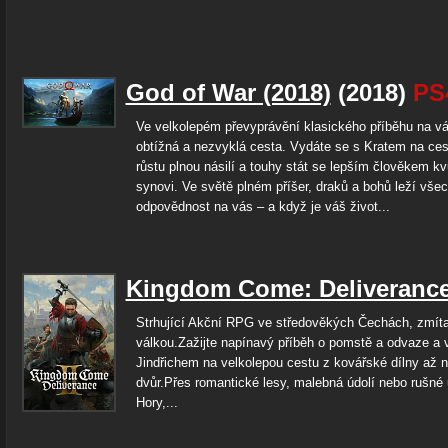
God of War (2018)
(2018)
PS
Ve velkolepém převyprávění klasického příběhu na v
obtížná a nezvyklá cesta. Vydáte se s Kratem na ce
růstu plnou násilí a touhy stát se lepším člověkem k
synovi. Ve světě plném příšer, draků a bohů leží vše
odpovědnost na vás – a když je váš život...
Kingdom Come: Deliverance 
Strhující Akční RPG ve středověkých Čechách, zmíta
válkou.Zažijte napínavý příběh o pomstě a odvaze a 
Jindřichem na velkolepou cestu z kovářské dílny až 
dvůr.Přes romantické lesy, malebná údolí nebo rušné 
Hory,...