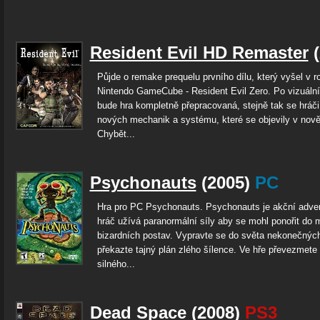
Resident Evil HD Remaster
(
Půjde o remake prequelu prvního dílu, který vyšel v 
Nintendo GameCube - Resident Evil Zero. Po vizuální
bude hra kompletně přepracovaná, stejně tak se hráči
nových mechanik a systému, které se objevily v nověj
Chybět...
Psychonauts
(2005)
PC
Hra pro PC Psychonauts. Psychonauts je akční adven
hráč užívá paranormální síly aby se mohl ponořit do m
bizardních postav. Vypravte se do světa nekonečnýc
překazte tajný plán zlého šílence. Ve hře převezmete 
silného...
Dead Space
(2008)
PS3