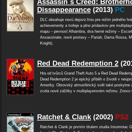
Assassin´s Creed: Brotherh
Dissappearance
(2013)
PC
DLC obsahuje novú dejovú líniu pre režim jedného hr
achievementy a trofeje a plno prídavkov pre multiplay
mapu – pevnosť Alhambra, dva herné režimy – Escort
Assassinate, nové postavy – Pariah, Dama Rossa, M
Knight).
Red Dead Redemption 2
(20
Hra od tvůrců Grand Theft Auto 5 a Red Dead Redemp
Dead Redemption 2 je epický příběh o životě v neúpr
Ameriky. Obrovský atmosférický svět také poskytne 
zcela nové zážitky v multiplayerovém režimu. Znovu ví
Ratchet & Clank
(2002)
PS2
Ratchet & Clank je prvním titulem studia Insomniac 