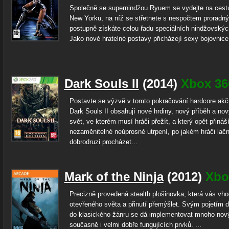
Společně se supernindžou Ryuem se vydejte na cestu
New Yorku, na níž se střetnete s nespočtem proradný
postupně získáte celou řadu speciálních nindžovskýc
Jako nové hratelné postavy přicházejí sexy bojovnice
Dark Souls II
(2014)
Xbox 36
Postavte se výzvě v tomto pokračování hardcore ak
Dark Souls II obsahují nové hrdiny, nový příběh a n
svět, ve kterém musí hráči přežít, a který opět přináš
nezaměnitelné neúprosné utrpení, po jakém hráči lač
dobrodruzi procházet...
Mark of the Ninja
(2012)
Xbo
Precizně provedená stealth plošinovka, která vás vho
otevřeného světa a přinutí přemýšlet. Svým pojetím d
do klasického žánru se dá implementovat mnoho nov
současně i velmi dobře fungujících prvků. ...