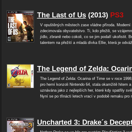
The Last of Us
(2013)
PS3
V opuštěných městech zase vládne příroda. Moderní
zdecimovala obyvatelstvo. Ti, kdo přežili, se vzájemn
jídlo, zbraně nebo cokoli, co se jim podaří ukořistit. B
talentem na přežití a mladá dívka Ellie, která je odváž
The Legend of Zelda: Ocari
The Legend of Zelda: Ocarina of Time se v roce 1998
pro herní konzoli Nintendo 64, stala okamžitě hitem a
uznávána jako z nejlepších her, které kdy spatřily svě
Nyní se po třinácti letech vrací v podobě remaku pro 
Uncharted 3: Drake´s Decep