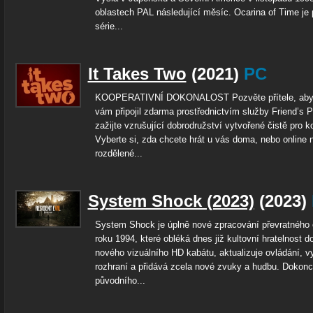
oblastech PAL následující měsíc. Ocarina of Time je 
série...
It Takes Two
(2021)
PC
KOOPERATIVNÍ DOKONALOST Pozvěte přítele, aby 
vám připojil zdarma prostřednictvím služby Friend’s P
zažijte vzrušující dobrodružství vytvořené čistě pro k
Vyberte si, zda chcete hrát u vás doma, nebo online 
rozdělené...
System Shock (2023)
(2023)
System Shock je úplně nové zpracování převratného o
roku 1994, které obléká dnes již kultovní hratelnost d
nového vizuálního HD kabátu, aktualizuje ovládání, v
rozhraní a přidává zcela nové zvuky a hudbu. Dokonc
původního...