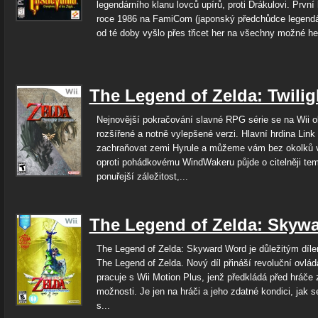
legendárního klanu lovců upírů, proti Drákulovi. První 
roce 1986 na FamiCom (japonský předchůdce legend
od té doby vyšlo přes třicet her na všechny možné her
The Legend of Zelda: Twilig
Nejnovější pokračování slavné RPG série se na Wii o
rozšířené a notně vylepšené verzi. Hlavní hrdina Link
zachraňovat zemi Hyrule a můžeme vám bez okolků v
oproti pohádkovému WindWakeru půjde o citelněji tem
ponuřejší záležitost,...
The Legend of Zelda: Skyw
The Legend of Zelda: Skyward Word je důležitým díl
The Legend of Zelda. Nový díl přináší revoluční ovlád
pracuje s Wii Motion Plus, jenž předkládá před hráče
možnosti. Je jen na hráči a jeho zdatné kondici, jak 
s...