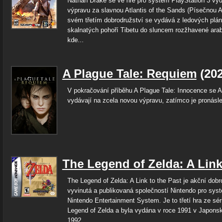
Nathan Drake se ve hře pro systém PlayStation 3 vy
výpravu za slavnou Atlantis of the Sands (Písečnou At
svém třetím dobrodružství se vydává z ledových plán
skalnatých pohoří Tibetu do sluncem rozžhavené ara
kde...
A Plague Tale: Requiem
(20
V pokračování příběhu A Plague Tale: Innocence se 
vydávají na zcela novou výpravu, zatímco je pronásle
The Legend of Zelda: A Link
The Legend of Zelda: A Link to the Past je akční dobr
vyvinutá a publikovaná společností Nintendo pro sys
Nintendo Entertainment System. Je to třetí hra ze sér
Legend of Zelda a byla vydána v roce 1991 v Japonsk
1992...