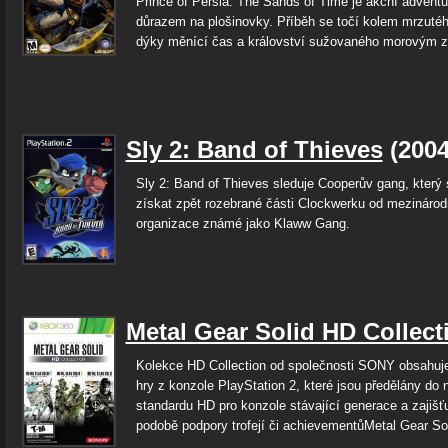
Prince of Persia: The Sands of Time je akční adventu
důrazem na plošinovky. Příběh se točí kolem mrzutéh
dýky měnící čas a království sužovaného morovým z
Sly 2: Band of Thieves
(200
Sly 2: Band of Thieves sleduje Cooperův gang, který 
získat zpět rozebrané části Clockwerku od mezinárod
organizace známé jako Klaww Gang.
Metal Gear Solid HD Collect
Kolekce HD Collection od společnosti SONY obsahuj
hry z konzole PlayStation 2, které jsou předělány do 
standardu HD pro konzole stávající generace a zajišť
podobě podpory trofejí či achievementůMetal Gear Sol