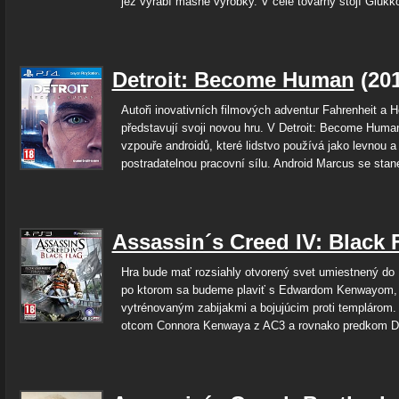
jež vyrábí masné výrobky. V čele továrny stojí Glukko
Detroit: Become Human
(20
Autoři inovativních filmových adventur Fahrenheit a 
představují svoji novou hru. V Detroit: Become Huma
vzpouře androidů, které lidstvo používá jako levnou a
postradatelnou pracovní sílu. Android Marcus se stane
Assassin´s Creed IV: Black 
Hra bude mať rozsiahly otvorený svet umiestnený do 1
po ktorom sa budeme plaviť s Edwardom Kenwayom, 
vytrénovaným zabijakmi a bojujúcim proti templárom.
otcom Connora Kenwaya z AC3 a rovnako predkom D