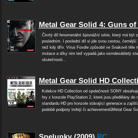
Metal Gear Solid 4: Guns of 
Čtvrtý díl fenomenální špionážní série, který má být 
posledním. I poslední díl si jde svou cestou, černější
než kdy dřív. Virus Foxdie způsobil ve Snakově těle 
mutace a díky nim teď vypadá jako osmdesátiletý sta
skutečnosti...
Metal Gear Solid HD Collect
Kolekce HD Collection od společnosti SONY obsahuj
hry z konzole PlayStation 2, které jsou předělány do 
standardu HD pro konzole stávající generace a zajišť
podobě podpory trofejí či achievementůMetal Gear Sol
Spelunky
(2009)
PC