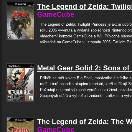
The Legend of Zelda: Twilig
GameCube
The Legend of Zelda: Twilight Princess je akční dobro
roku 2006 vyvinutá a vydaná společností Nintendo p
videoherní konzole GameCube a Wii. Původně plánov
výhradně na GameCube v listopadu 2005, Twilight Pri
Metal Gear Solid 2: Sons of 
Příběh se točí kolem Big Shell, masivního čistícího z
moři, které obsadila skupina teroristů, kteří si říkají S
Požadují enormní výkupné výměnou za život prezide
Spojených států a vyhrožují zničením zařízení a vytv
The Legend of Zelda: The 
GameCube