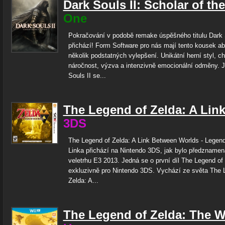
Dark Souls II: Scholar of the
One
Pokračování v podobě remake úspěšného titulu Dark 
přichází! Form Software pro nás mají tento kousek ab
několik podstatných vylepšení. Unikátní herní styl, ch
náročnost, výzva a intenzivně emocionální odměny. J
Souls II se...
The Legend of Zelda: A Lin
3DS
The Legend of Zelda: A Link Between Worlds - Legend
Linka přichází na Nintendo 3DS, jak bylo předzname
veletrhu E3 2013. Jedná se o první díl The Legend of
exkluzivně pro Nintendo 3DS. Vychází ze světa The 
Zelda: A...
The Legend of Zelda: The 