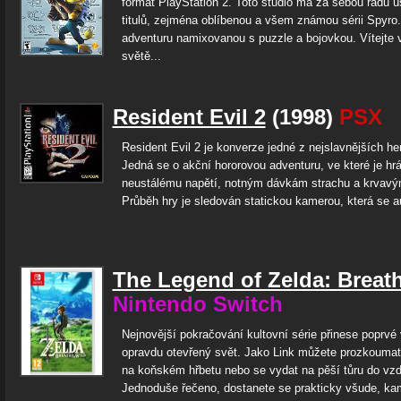
formát PlayStation 2. Toto studio má za sebou řadu 
titulů, zejména oblíbenou a všem známou sérii Spyro.
adventuru namixovanou s puzzle a bojovkou. Vítejte
světě...
Resident Evil 2
(1998)
PSX
Resident Evil 2 je konverze jedné z nejslavnějších h
Jedná se o akční hororovou adventuru, ve které je hr
neustálému napětí, notným dávkám strachu a krvav
Průběh hry je sledován statickou kamerou, která se a
The Legend of Zelda: Breath
Nintendo Switch
Nejnovější pokračování kultovní série přinese poprvé v
opravdu otevřený svět. Jako Link můžete prozkoumat 
na koňském hřbetu nebo se vydat na pěší tůru do vzd
Jednoduše řečeno, dostanete se prakticky všude, kam