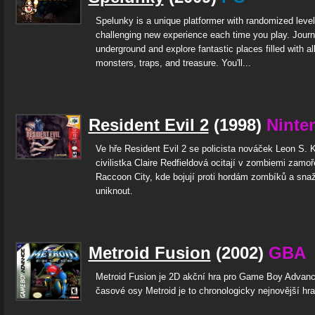
Spelunky is a unique platformer with randomized levels
challenging new experience each time you play. Jour
underground and explore fantastic places filled with al
monsters, traps, and treasure. You'll...
Resident Evil 2
(1998)
Ninte
Ve hře Resident Evil 2 se policista nováček Leon S.
civilistka Claire Redfieldová ocitají v zombiemi zam
Raccoon City, kde bojují proti hordám zombíků a snaž
uniknout.
Metroid Fusion
(2002)
GBA
Metroid Fusion je 2D akční hra pro Game Boy Advanc
časové osy Metroid je to chronologicky nejnovější hra