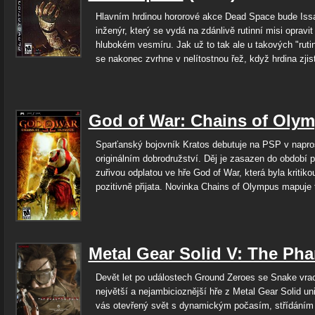
Hlavním hrdinou hororové akce Dead Space bude Issa
inženýr, který se vydá na zdánlivě rutinní misi opravit
hlubokém vesmíru. Jak už to tak ale u takových "ruti
se nakonec zvrhne v nelítostnou řež, když hrdina zjistí
God of War: Chains of Oly
Sparťanský bojovník Kratos debutuje na PSP v napro
originálním dobrodružství. Děj je zasazen do období p
zuřivou odplatou ve hře God of War, která byla kritiko
pozitivně přijata. Novinka Chains of Olympus mapuje 
Metal Gear Solid V: The Ph
Devět let po událostech Ground Zeroes se Snake vra
největší a nejambicioznější hře z Metal Gear Solid un
vás otevřený svět s dynamickým počasím, střídáním 