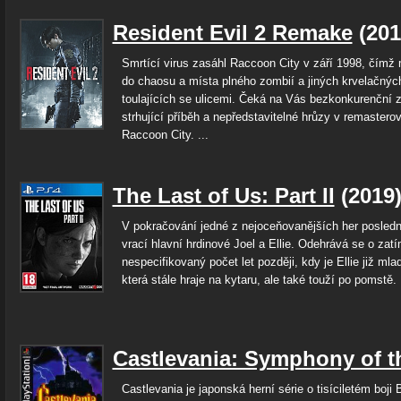
Resident Evil 2 Remake
(20
Smrtící virus zasáhl Raccoon City v září 1998, čímž 
do chaosu a místa plného zombií a jiných krvelačnýc
toulajících se ulicemi. Čeká na Vás bezkonkurenční z
strhující příběh a nepředstavitelné hrůzy v remastero
Raccoon City. ...
The Last of Us: Part II
(2019
V pokračování jedné z nejoceňovanějších her posledn
vrací hlavní hrdinové Joel a Ellie. Odehrává se o zat
nespecifikovaný počet let později, kdy je Ellie již mla
která stále hraje na kytaru, ale také touží po pomstě.
Castlevania: Symphony of t
Castlevania je japonská herní série o tisíciletém boji