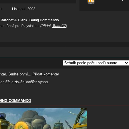
ní
Listopad, 2003
y Ratchet & Clank: Going Commando
ka určená pro Playstation.
(Přidal:
TradeCZ
)
tář. Buďte první...
Přidat komentář
ntáře a získání dalších výhod.
GOING COMMANDO