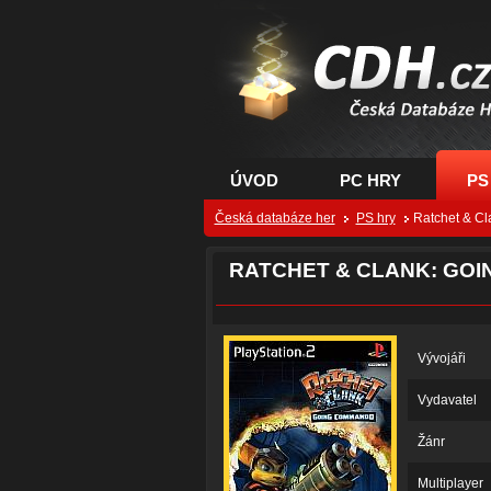
CDH.cz - hry na PC
PS, XBOX - Česká
databáze her
ÚVOD
PC HRY
PS
Česká databáze her
PS hry
Ratchet & C
RATCHET & CLANK: GO
Vývojáři
Vydavatel
Žánr
Multiplayer