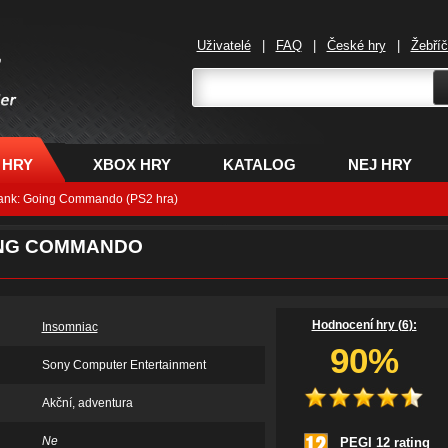
Uživatelé
|
FAQ
|
České hry
|
Žebří
,
 HRY
XBOX HRY
KATALOG
NEJ HRY
lank: Going Commando (PS2 hra)
ING COMMANDO
Hodnocení hry (
6
):
Insomniac
90%
Sony Computer Entertainment
Akční, adventura
Ne
PEGI 12 rating