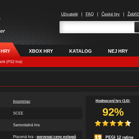
Uživatelé
|
FAQ
|
České hry
|
Žebří
,
 HRY
XBOX HRY
KATALOG
NEJ HRY
ank (PS2 hra)
Hodnocení hry (
14
):
Insomniac
92%
SCEE
Samostatná hra
Placená hra -
porovnat ceny eshopů
PEGI 12 rating