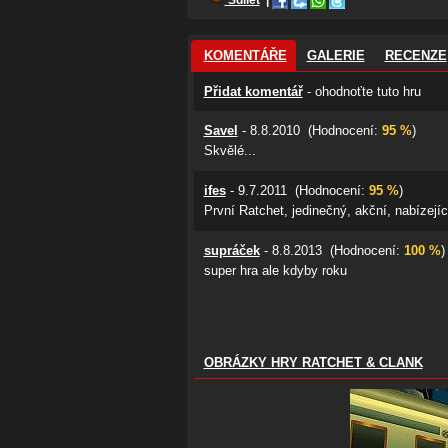
Sdílet
|
KOMENTÁŘE
GALERIE
RECENZE
Přidat komentář
- ohodnoťte tuto hru
Savel
- 8.8.2010 (Hodnocení:
95 %
)
Skvělé...
ifes
- 9.7.2011 (Hodnocení:
95 %
)
První Ratchet, jedinečný, akční, nabízej
supráček
- 8.8.2013 (Hodnocení:
100 %
)
super hra ale kdyby roku
OBRÁZKY HRY RATCHET & CLANK