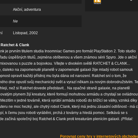
Akční, adventura
Ne
ní
Listopad, 2002
 Ratchet & Clank
nk je prvním titulem studia Insomniac Games pro formát PlayStation 2. Toto studio
adu úspěšných titulů, zejména oblíbenou a všem známou sérii Spyro. Jde o akční
mixovanou s puzzle a bojovkou. Vítejte v divokém světě RATCHET & CLANK...
, daleko na zapomenuté planetě v zapomenuté galaxii žije mladý robot samouk
pnost opravit každý přístroj mu byla dána od narození. Ratchet sní o tom, že
ného dne opustí svůj mechanický svět a vyrazí někam za novým dobrodružstvím. T
chleji, než si Ratchet dovede představit... Na opačné straně galaxie, na planetě
vatým plynem žijí kreatury, které formují mohutnou armádu a chystají se ovládnou
 Mezitím v jedné továrně, která vyrábí armádu robotů do blížící se války, vzniká díky
eru ne moc hezký, ale chytrý robot Clank, který má jednu zásadní odlišnost - má ci
í, k čemu jsou roboti vyráběni, prchá z továrny a hledá pomoc. Setkává se s
e začíná společný boj Ratchet & Clank proti kreaturám plenícím galaxii.
(Přidal:
Porovnat ceny hry v internetových obchode