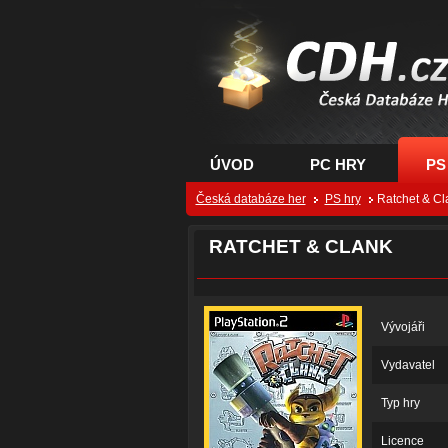
CDH.cz - hry na PC
PS, XBOX - Česká
databáze her
ÚVOD
PC HRY
PS
Česká databáze her
PS hry
Ratchet & Cl
RATCHET & CLANK
Vývojáři
Vydavatel
Typ hry
Licence