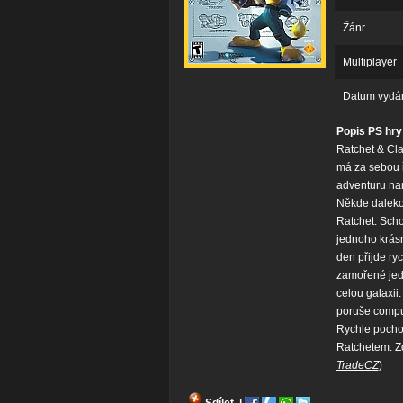
Žánr
Multiplayer
Datum vydá
Popis PS hry
Ratchet & Cla
má za sebou ř
adventuru na
Někde daleko
Ratchet. Scho
jednoho krás
den přijde ry
zamořené jedo
celou galaxii.
poruše comput
Rychle pochop
Ratchetem. Zd
TradeCZ
)