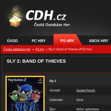
CDH.cz - hry na PC,
PS, XBOX - Česká
databáze her
ÚVOD
PC HRY
PS HRY
XBOX HRY
Česká databáze her
PS hry
Sly 2: Band of Thieves (PS2 hra)
SLY 2: BAND OF THIEVES
Sly 2
Vývojáři
Sucker Punch
Vydavatel
Sony
Žánr
Akční, adventura