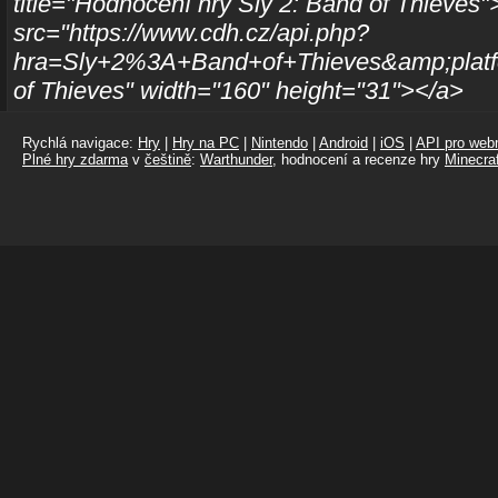
title="Hodnocení hry Sly 2: Band of Thieves
src="https://www.cdh.cz/api.php?
hra=Sly+2%3A+Band+of+Thieves&amp;platfo
of Thieves" width="160" height="31"></a>
Rychlá navigace:
Hry
|
Hry na PC
|
Nintendo
|
Android
|
iOS
|
API pro webm
Plné hry zdarma
v
češtině
:
Warthunder
, hodnocení a recenze hry
Minecraf