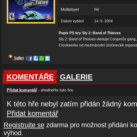
Multiplayer
Ne
Datum vydání
14. 9. 2004
Popis PS hry Sly 2: Band of Thieves
Sly 2: Band of Thieves sleduje Cooperův gang, k
Clockwerku od mezinárodní zločinecké organ
Sdílet
|
KOMENTÁŘE
GALERIE
Přidat komentář
- ohodnoťte tuto hru
K této hře nebyl zatím přidán žádný kom
Přidat komentář
Registrujte se
zdarma pro možnost přidání ko
výhod.