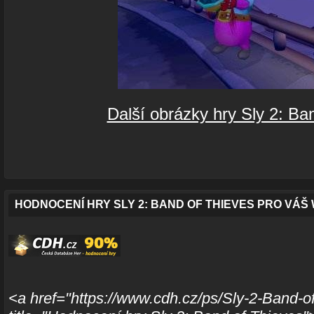
Další obrázky hry Sly 2: Ba
HODNOCENÍ HRY SLY 2: BAND OF THIEVES PRO VÁŠ
<a href="https://www.cdh.cz/ps/Sly-2-Band-o