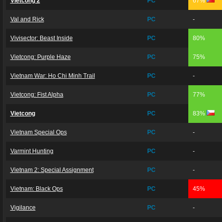
Vietcong 2
PC
67%
Val and Rick
PC
-
Vivisector: Beast Inside
PC
80%
Vietcong: Purple Haze
PC
75%
Vietnam War: Ho Chi Minh Trail
PC
-
Vietcong: Fist Alpha
PC
77%
Vietcong
PC
83%
Vietnam Special Ops
PC
-
Varmint Hunting
PC
-
Vietnam 2: Special Assignment
PC
-
Vietnam: Black Ops
PC
45%
Vigilance
PC
-