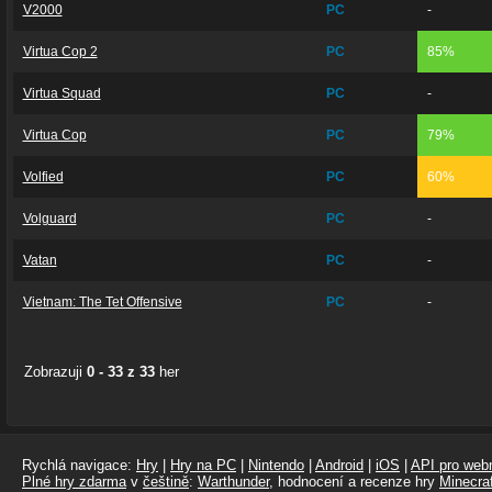
V2000
PC
-
Virtua Cop 2
PC
85%
Virtua Squad
PC
-
Virtua Cop
PC
79%
Volfied
PC
60%
Volguard
PC
-
Vatan
PC
-
Vietnam: The Tet Offensive
PC
-
Zobrazuji
0 - 33 z 33
her
Rychlá navigace:
Hry
|
Hry na PC
|
Nintendo
|
Android
|
iOS
|
API pro webm
Plné hry zdarma
v
češtině
:
Warthunder
, hodnocení a recenze hry
Minecraf