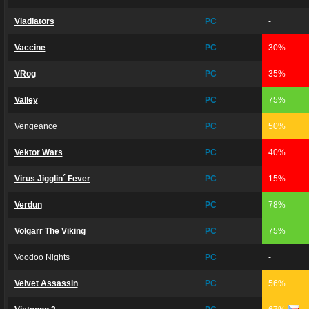
Vladiators
PC
-
Vaccine
PC
30%
VRog
PC
35%
Valley
PC
75%
Vengeance
PC
50%
Vektor Wars
PC
40%
Virus Jigglin´ Fever
PC
15%
Verdun
PC
78%
Volgarr The Viking
PC
75%
Voodoo Nights
PC
-
Velvet Assassin
PC
56%