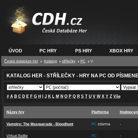
CDH.cz - hry na PC,
PS, XBOX - Česká
databáze her
ÚVOD
PC HRY
PS HRY
XBOX HRY
Česká databáze her
Katalog
střílečky
PC
V
KATALOG HER - STŘÍLEČKY - HRY NA PC OD PÍSMENE
#
A
B
C
D
E
F
G
H
I
J
K
L
M
N
O
P
Q
R
S
T
U
V
W
X
Y
Z
Vše
Název hry
Platforma
Hodnocen
Vampire: The Masquerade - Bloodhunt
PC
zdarma
-
Virtual Battle
PC
-