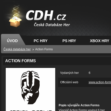
CDH.cz - hry na PC,
PS, XBOX - Česká
databáze her
ÚVOD
PC HRY
PS HRY
XBOX HRY
Česká databáze her
Action Forms
ACTION FORMS
Vydaných her
6
Officiální web
www.action-for
Popis vývojáře Action Forms
Vývojář Action Forms vyvinul 6 her.