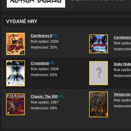
VYDANÉ HRY
Carnivores II
PC
Carnivore
Rok vydání: 2000
Rok vydání
Hodnoceni: 20%
Hodnoceni
Cryostasis
PC
Duke Nuk
Rok vydání: 2009
Rok vydání
Hodnoceni: 60%
Hodnoceni:
Vivisector
Chasm: The Rift
PC
Rok vydání
Rok vydání: 1997
Hodnoceni
Hodnoceni: 68%