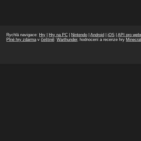
Rychlá navigace:
Hry
|
Hry na PC
|
Nintendo
|
Android
|
iOS
|
API pro webm
Plné hry zdarma
v
češtině
:
Warthunder
, hodnocení a recenze hry
Minecraf