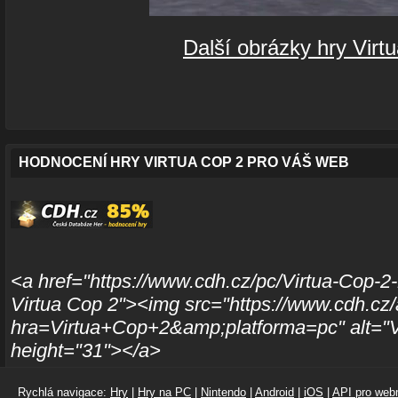
Další obrázky hry Virt
HODNOCENÍ HRY VIRTUA COP 2 PRO VÁŠ WEB
<a href="https://www.cdh.cz/pc/Virtua-Cop-2-
Virtua Cop 2"><img src="https://www.cdh.cz/
hra=Virtua+Cop+2&amp;platforma=pc" alt="V
height="31"></a>
Rychlá navigace:
Hry
|
Hry na PC
|
Nintendo
|
Android
|
iOS
|
API pro webm