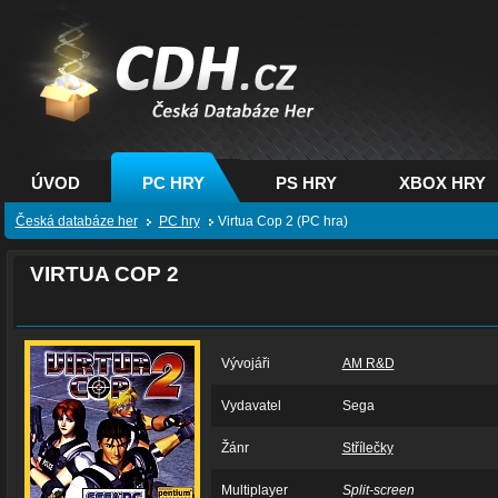
CDH.cz - hry na PC,
PS, XBOX - Česká
databáze her
ÚVOD
PC HRY
PS HRY
XBOX HRY
Česká databáze her
PC hry
Virtua Cop 2 (PC hra)
VIRTUA COP 2
Vývojáři
AM R&D
Vydavatel
Sega
Žánr
Střílečky
Multiplayer
Split-screen