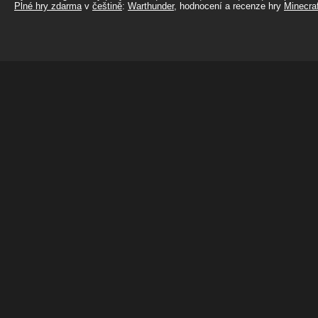
Plné hry zdarma
v
češtině
:
Warthunder
, hodnocení a recenze hry
Minecraf