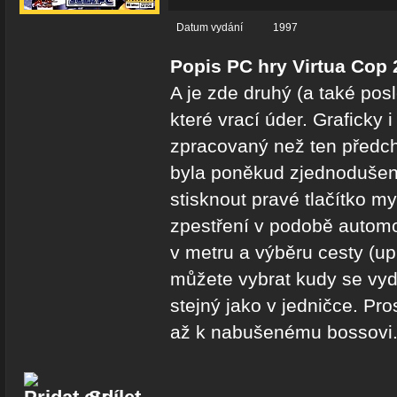
Datum vydání
1997
Popis PC hry Virtua Cop 
A je zde druhý (a také posle
které vrací úder. Graficky
zpracovaný než ten předcho
byla poněkud zjednodušena 
stisknout pravé tlačítko myš
zpestření v podobě automo
v metru a výběru cesty (up
můžete vybrat kudy se vydá
stejný jako v jedničce. Pr
až k nabušenému bossovi