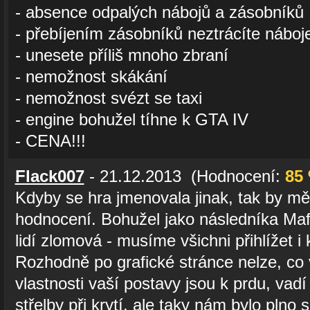
- absence odpalých nábojů a zásobníků
- přebíjením zásobníků neztrácíte náboj
- unesete příliš mnoho zbraní
- nemožnost skákání
- nemožnost svézt se taxi
- engine bohužel tíhne k GTA IV
- CENA!!!
Flack007
- 21.12.2013 (Hodnocení:
85
Kdyby se hra jmenovala jinak, tak by 
hodnocení. Bohužel jako následníka Mafia
lidí zlomová - musíme všichni přihlížet i
Rozhodně po grafické stránce nelze, co 
vlastnosti vaší postavy jsou k prdu, vad
střelby při krytí, ale taky nám bylo plno