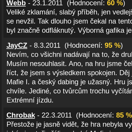
Webb
- 23.1.2011 (Hodnocení:
60 %
)
Veliké zklamání, slabý příběh, jen vedle
se nevžil. Tak dlouho jsem čekal na tento t
byl značně odfláknutý. Výborná gafika je 
JayCZ
- 8.3.2011 (Hodnocení:
95 %
)
Nevím, co všichni nadávají na to, že druh
Musím nesouhlasit. Ano, na hru jsme ček
říct, že jsem s výsledkem spokojen. Děj 
Mafie I. a český dabing je užasný. Hru 
chvíle. Jediné, co tvůrcům trochu vyčítá
Extrémní jízdu.
Chrobak
- 22.3.2011 (Hodnocení:
85 %
Přestože je jasně vidět, že hra nebyla 