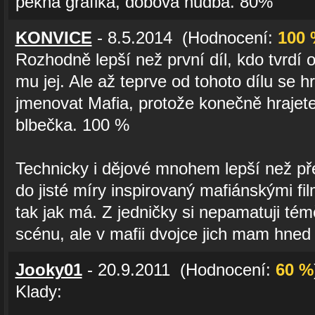
pěkná grafika, dobová hudba. 80%
KONVICE
- 8.5.2014 (Hodnocení:
100
Rozhodně lepší než první díl, kdo tvrdí 
mu jej. Ale až teprve od tohoto dílu se 
jmenovat Mafia, protože konečně hrajete
blbečka. 100 %
Technicky i dějové mnohem lepší než pře
do jisté míry inspirovaný mafiánskými fil
tak jak má. Z jedničky si nepamatuji t
scénu, ale v mafii dvojce jich mam hned n
Jooky01
- 20.9.2011 (Hodnocení:
60 %
Klady: