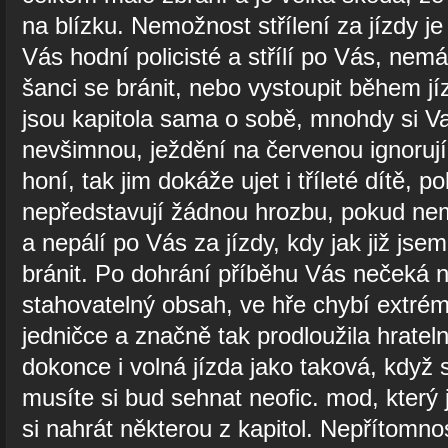
na blízku. Nemožnost střílení za jízdy j
Vás hodní policisté a střílí po Vás, nem
šanci se bránit, nebo vystoupit během jí
jsou kapitola sama o sobě, mnohdy si V
nevšimnou, ježdění na červenou ignoruj
honí, tak jim dokáže ujet i tříleté dítě, po
nepředstavují žádnou hrozbu, pokud ne
a nepálí po Vás za jízdy, kdy jak již js
bránit. Po dohrání příběhu Vás nečeká n
stahovatelný obsah, ve hře chybí extrémn
jedničce a značně tak prodloužila hratel
dokonce i volná jízda jako taková, když s
musíte si bud sehnat neofic. mod, který
si nahrát některou z kapitol. Nepřítomnos