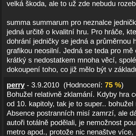
velká škoda, ale to už zde nebudu rozebí
summa summarum pro neznalce jedničky 
jedná určitě o kvalitní hru. Pro hráče, kt
dohrání jedničky se jedná a průměrnou h
grafikou neosilní. Jedná se teda pro mě 
krátký s nedostatkem mnoha věcí, spolé
dokoupení toho, co již mělo být v základ
perry
- 3.9.2010 (Hodnocení:
75 %
)
Bohužel relativně zklamání. Kdyby hra 
od 10. kapitoly, tak je to super.. bohužel
Absence postranních misí zamrzí, ale d
autoři totálně podělali, je nemožnost po
metro apod., protože nic nenaštve více, 