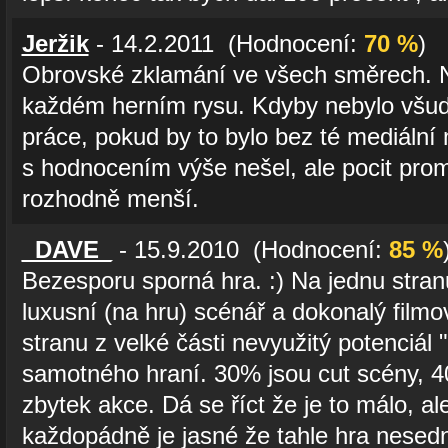
Jeržik
- 14.2.2011 (Hodnocení:
70 %
)
Obrovské zklamání ve všech směrech. Ne
každém herním rysu. Kdyby nebylo všud
práce, pokud by to bylo bez té mediální 
s hodnocením výše nešel, ale pocit pro
rozhodně menší.
_DAVE_
- 15.9.2010 (Hodnocení:
85 %
Bezesporu sporná hra. :) Na jednu stra
luxusní (na hru) scénář a dokonalý film
stranu z velké části nevyužitý potenciá
samotného hraní. 30% jsou cut scény, 4
zbytek akce. Dá se říct že je to málo, al
každopádně je jasné že tahle hra nese