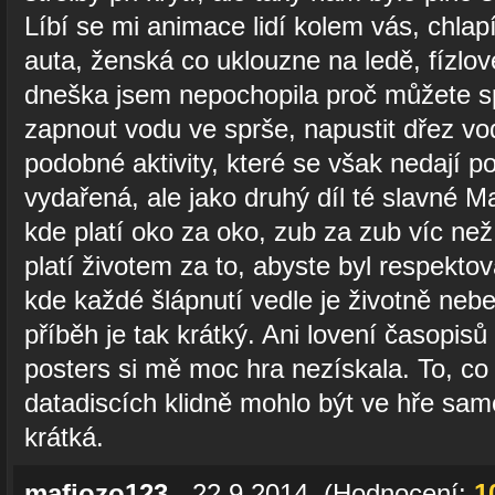
Líbí se mi animace lidí kolem vás, chlap
auta, ženská co uklouzne na ledě, fízlov
dneška jsem nepochopila proč můžete s
zapnout vodu ve sprše, napustit dřez vod
podobné aktivity, které se však nedají po
vydařená, ale jako druhý díl té slavné Ma
kde platí oko za oko, zub za zub víc než
platí životem za to, abyste byl respekt
kde každé šlápnutí vedle je životně neb
příběh je tak krátký. Ani lovení časopis
posters si mě moc hra nezískala. To, co
datadiscích klidně mohlo být ve hře sam
krátká.
mafiozo123
- 22.9.2014 (Hodnocení:
1