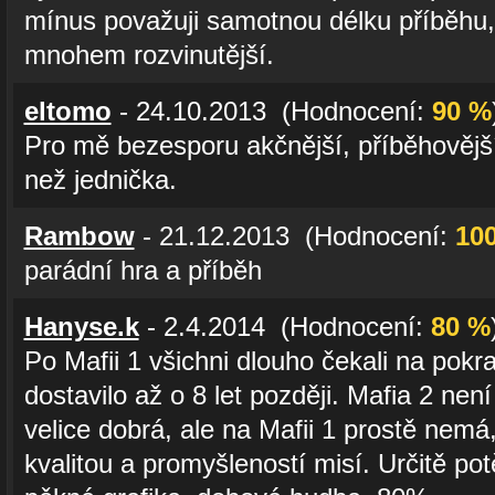
mínus považuji samotnou délku příběhu,
mnohem rozvinutější.
eltomo
- 24.10.2013 (Hodnocení:
90 %
Pro mě bezesporu akčnější, příběhovější 
než jednička.
Rambow
- 21.12.2013 (Hodnocení:
10
parádní hra a příběh
Hanyse.k
- 2.4.2014 (Hodnocení:
80 %
Po Mafii 1 všichni dlouho čekali na pokr
dostavilo až o 8 let později. Mafia 2 nen
velice dobrá, ale na Mafii 1 prostě nemá
kvalitou a promyšleností misí. Určitě potě