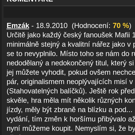
Emzák
- 18.9.2010 (Hodnocení:
70 %
)
Určitě jako každý český fanoušek Mafii 
minimálně stejný a kvalitní nářez jako v
se to nevyplnilo. Místo toho se nám do
nedodělaný a nedokončený titul, který si
jej můžete vyhodit, pokud ovšem nechcet
pár, originalismem neoplývajících misí
(Stahovatelných balíčků). Ještě rok pře
skvěle, hra měla mít několik různých kon
jízdy, měly být zbraně na blízku a pod...
vydání, tím změn k horšímu přibývalo až
nyní můžeme koupit. Nemyslím si, že by