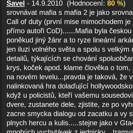
Savel
- 14.9.2010 (Hodnocení:
80 %
)
srovnávat mafia s mafia 2 je jako srovna
Call of duty (první mise mimochodem je j
přímo autoři CoD)......Mafia byla českou
poněkud jiný žánr a to ryze lineární arká
jen iluzi volného světa a spolu s velkým
detailů, týkajících se chování spoluobča
krys, koček apod. klame člověka o tom, 
na novém levelu...pravda je taková, že v
nalinkovaná hra dolaďující hollywoodsko
když u policistů, kteří vašemu sousedov
dvere, zustanete dele, zjistite, ze po vy
zacne smycka dialogu od zacatku a vy 
plnych hercu a kulis.....stejne jako v Gt
mnohých vychytávek z jednicky....tramvaj