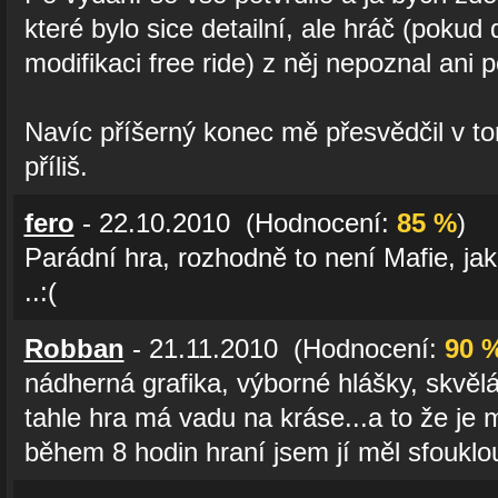
které bylo sice detailní, ale hráč (pokud
modifikaci free ride) z něj nepoznal ani p
Navíc příšerný konec mě přesvědčil v t
příliš.
fero
- 22.10.2010 (Hodnocení:
85 %
)
Parádní hra, rozhodně to není Mafie, jako
..:(
Robban
- 21.11.2010 (Hodnocení:
90 
nádherná grafika, výborné hlášky, skvěl
tahle hra má vadu na kráse...a to že je
během 8 hodin hraní jsem jí měl sfouklo