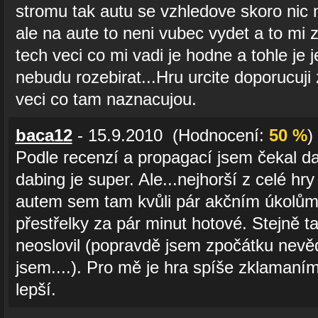
stromu tak autu se vzhledove skoro nic n
ale na aute to neni vubec vydet a to mi 
tech veci co mi vadi je hodne a tohle je j
nebudu rozebirat...Hru urcite doporucuji
veci co tam naznacujou.
baca12
- 15.9.2010 (Hodnocení:
50 %
)
Podle recenzí a propagací jsem čekal da
dabing je super. Ale...nejhorší z celé hr
autem sem tam kvůli pár akčním úkolům. 
přestřelky za pár minut hotové. Stejně t
neoslovil (popravdě jsem zpočátku nevěd
jsem....). Pro mě je hra spíše zklamaním.
lepší.