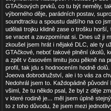
GTAčkových prvků, co tu být neměly, t
výborného děje, parádních postav, supro
soundtracku a spoustu dalšího na co jsme
udělali trojku klidně zase o trošku horší
se vracet a zavzpomínat si. Dnes už ji
zkoušel jsem hrát i nějaké DLC, ale ty u
GTAčkové, neboť takové plnění úkolů, kd
a zpět v časovém limitu jsou pěkně na pr
profil, tak jdu s hodnocením hodně dolů.
Joeova dobrodružství, ale i to vás za chv
Nedohrál jsem to. Každopádně původní h
všiml, že tu někdo psal, že byl z děje z
v které rodině je... měl jsem úplně stejný
to z toho důvodu, že jsem mezi jednotliv