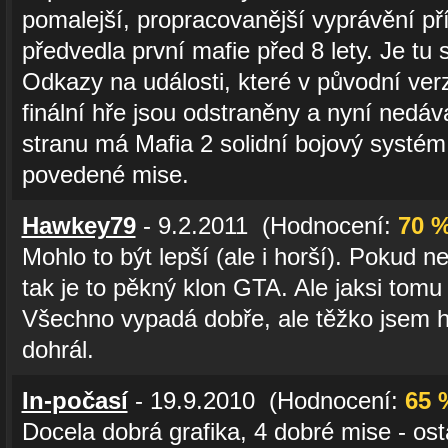
pomalejší, propracovanější vyprávění pří
předvedla první mafie před 8 lety. Je tu 
Odkazy na události, které v původní verz
finální hře jsou odstraněny a nyní nedáv
stranu má Mafia 2 solidní bojový systém
povedené mise.
Hawkey79
- 9.2.2011 (Hodnocení:
70 
Mohlo to být lepší (ale i horší). Pokud 
tak je to pěkný klon GTA. Ale jaksi tomu
Všechno vypadá dobře, ale těžko jsem h
dohrál.
In-počasí
- 19.9.2010 (Hodnocení:
65 
Docela dobrá grafika, 4 dobré mise - osta