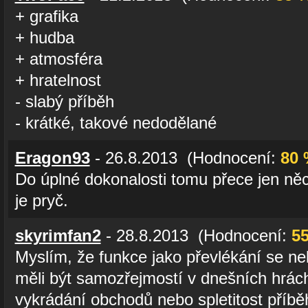
+ grafika
+ hudba
+ atmosféra
+ hratelnost
- slabý příběh
- krátké, takové nedodělané
Eragon93
- 26.8.2013 (Hodnocení:
80 
Do úplné dokonalosti tomu přece jen něc
je pryč.
skyrimfan2
- 28.8.2013 (Hodnocení:
5
Myslím, že funkce jako převlékání se ne
měli být samozřejmostí v dnešních hrách
vykrádání obchodů nebo spletitost příb