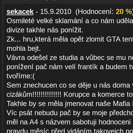
sekacek
- 15.9.2010 (Hodnocení:
20 %
Osmileté velké sklamání a co nám uděla
divize takhle nás ponížit.
Zk... hru,která měla opět zlomit GTA ten
mohla bejt.
Vávra odešel ze studia a vůbec se mu ne
ponížení pač nám velí frantík a budem tv
tvoříme:(
Sem znechucen co se děje u nás doma
cizákům!!!!!!!!!!!!!! Korupce a komerce t
Takhle by se měla jmenovat naše Mafia 
Víc psát nebudu pač by se moje předcho
měl na A4 s názvem sabotuji hodnoceni
pravdu měsíc před vidáním takovejch po