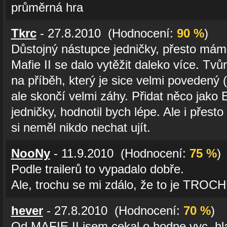
průměrná hra
Tkrc
- 27.8.2010 (Hodnocení:
90 %
)
Důstojný nástupce jedničky, přesto mám 
Mafie II se dalo vytěžit daleko více. Tvůr
na příběh, který je sice velmi povedený 
ale skončí velmi záhy. Přidat něco jako E
jedničky, hodnotil bych lépe. Ale i přesto
si neměl nikdo nechat ujít.
NooNy
- 11.9.2010 (Hodnocení:
75 %
)
Podle trailerů to vypadalo dobře.
Ale, trochu se mi zdálo, že to je TRO
hever
- 27.8.2010 (Hodnocení:
70 %
)
Od MAFIE II jsem cekal o hodne vyc, hl