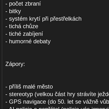
- počet zbraní
- bitky
- systém krytí při přestřelkách
- tichá chůze
- tiché zabíjení
- humorné debaty
Zápory:
- příliš malé město
- stereotyp (velkou část hry strávíte je
- GPS navigace (do 50. let se vážně vů