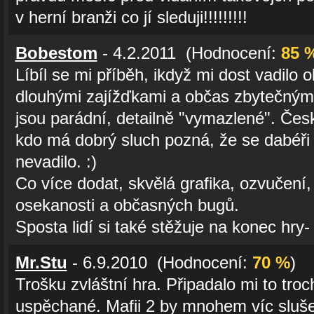
v herní branži co jí sleduji!!!!!!!!!
Bobestom
- 4.2.2011 (Hodnocení:
85 
Líbíl se mi příběh, ikdyž mi dost vadilo
dlouhými zajížďkami a občas zbytečnými
jsou parádní, detailně "vymazlené". Čes
kdo má dobrý sluch pozná, že se dabéři st
nevadilo. :)
Co více dodat, skvělá grafika, ozvučení,
osekanosti a občasných bugů.
Sposta lidí si také stěžuje na konec hry- 
Mr.Stu
- 6.9.2010 (Hodnocení:
70 %
)
Trošku zvláštní hra. Připadalo mi to tro
uspěchané. Mafii 2 by mnohem víc slušel