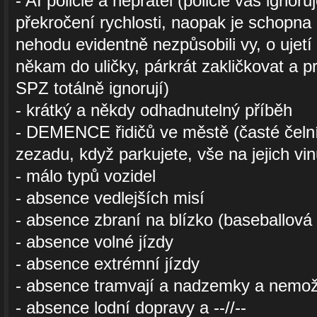
- AI policie a nepřátel (policie vás ignoru
překročení rychlosti, naopak je schopna p
nehodu evidentně nezpůsobili vy, o ujetí
někam do uličky, párkrát zakličkovat a p
SPZ totálně ignorují)
- krátký a někdy odhadnutelný příběh
- DEMENCE řidičů ve městě (časté čelní 
zezadu, když parkujete, vše na jejich vin
- málo typů vozidel
- absence vedlejších misí
- absence zbraní na blízko (baseballová 
- absence volné jízdy
- absence extrémní jízdy
- absence tramvají a nadzemky a nemož
- absence lodní dopravy a --//--