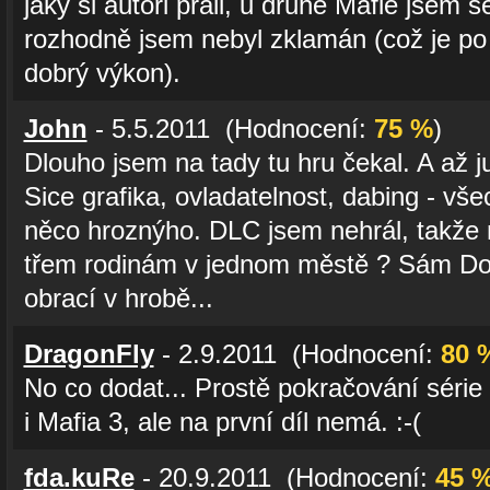
jaký si autoři přáli, u druhé Mafie jsem 
rozhodně jsem nebyl zklamán (což je po
dobrý výkon).
John
- 5.5.2011 (Hodnocení:
75 %
)
Dlouho jsem na tady tu hru čekal. A až ju
Sice grafika, ovladatelnost, dabing - vše
něco hroznýho. DLC jsem nehrál, takže n
třem rodinám v jednom městě ? Sám Do
obrací v hrobě...
DragonFly
- 2.9.2011 (Hodnocení:
80 
No co dodat... Prostě pokračování série
i Mafia 3, ale na první díl nemá. :-(
fda.kuRe
- 20.9.2011 (Hodnocení:
45 