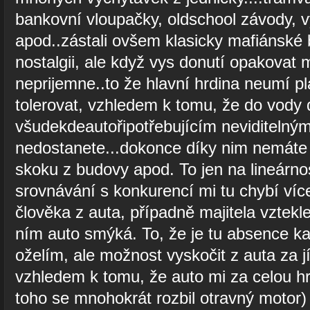
bankovní vloupačky, oldschool závody, v
apod..zástali ovšem klasicky mafiánské 
nostalgii, ale když vys donutí opakovat mi
neprijemne..to že hlavní hrdina neumí pl
tolerovat, vzhledem k tomu, že do vody
všudekdeautořipotřebujícím neviditelný
nedostanete...dokonce díky nim nemáte a
skoku z budovy apod. To jen na lineárnos
srovnávání s konkurencí mi tu chybí víc
člověka z auta, případně majitela vztekle
ním auto smýká. To, že je tu absence 
oželím, ale možnost vyskočit z auta za j
vzhledem k tomu, že auto mi za celou hr
toho se mnohokrát rozbil otravný motor) 