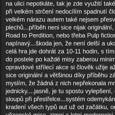
na ulici nepotkáte, tak je zde využití tak
při velkém strčení nedocílím spadnutí čl
velkém nárazu autem také nejsem přesvě
plechů...příběh neni sice nijak originální
Road to Perdition, nebo třeba Pulp ficti
napínavý...škoda jen, že není delší a uk
celá hra jde dohrát za 10-11 hodin, s tí
do postele po každé misy zaberou minim
opravdové střílecí akce si člověk užije a
sice originální a většinou díky příběhu z
myslím, že žádná z nich nepřekonala m
jednicky....jasně, je tu spostu vylepšení,
sloupů při přestřelce...systém odemyká
kradení všech typů aut už od začátku, or
vězenské mise, zimni a letni-modernejs