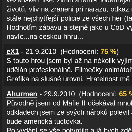
životů, vliv na zraneni pri narazu, odka
stále nejchytřejší policie ze všech her (ta
Hodnotím zábavu a stejně jako u CoD v
navíc...na ceskou hhru...
eX1
- 21.9.2010 (Hodnocení:
75 %
)
S touto hrou jsem byl až na několik vyj
udělán profesionálně. Filmečky animátoři
Grafika na slušné urovni. Hratelnost mě
Ahurmen
- 29.9.2010 (Hodnocení:
65 
Původně jsem od Mafie II očekával mno
odkladech jsem ze svých nároků polevil a
bude americká tuctovka.
Po vydání se vše potvrdilo a já bych z