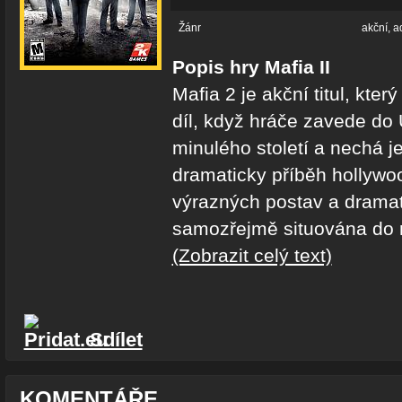
Žánr
akční, a
Popis hry Mafia II
Mafia 2 je akční titul, kte
díl, když hráče zavede do 
minulého století a nechá je
dramaticky příběh hollywo
výrazných postav a dramat
samozřejmě situována do r
(Zobrazit celý text)
Sdílet
KOMENTÁŘE