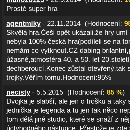
Prostě super hra
agentmiky
- 22.11.2014 (Hodnocení:
9
Skvělá hra.Češi opět ukázali,že hry umí 
nebyla 100% česká hra(podíleli se na to
nemám co vytknout.CZ dabing brilantní,
úžasné,atmosféra 40. a 50. let 20.stolet
dechberoucí.Konec zůstal otevřený,tak 
trojky.Věřím tomu.Hodnocení:95%
necisty
- 5.5.2015 (Hodnocení:
85 %
)
Dvojka je slabší, ale jen o trošku a taky 
jednička je legenda a tu jen tak něco ne
tom dělá jiné studio, které se snaží z n
úctyhodného nástupce. Přestože je zde 