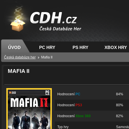
CDH.cz - hry na PC,
PS, XBOX - Česká
databáze her
ÚVOD
PC HRY
PS HRY
XBOX HRY
Česká databáze her
Mafia II
MAFIA II
Hodnocení
PC
84%
Hodnocení
PS3
80%
Hodnocení
Xbox 360
82%
Typ hry
Samosta