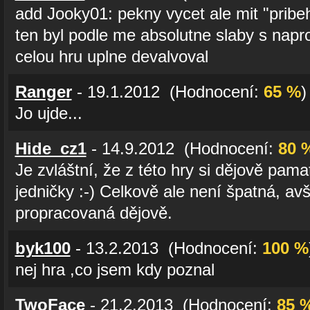
add Jooky01: pekny vycet ale mit "prib
ten byl podle me absolutne slaby s napr
celou hru uplne devalvoval
Ranger
- 19.1.2012 (Hodnocení:
65 %
)
Jo ujde...
Hide_cz1
- 14.9.2012 (Hodnocení:
80 
Je zvláštní, že z této hry si dějově pa
jedničky :-) Celkově ale není špatná, av
propracovaná dějově.
byk100
- 13.2.2013 (Hodnocení:
100 %
nej hra ,co jsem kdy poznal
TwoFace
- 21.2.2013 (Hodnocení:
85 