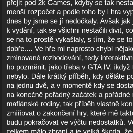
přejít pod 2k Games, kdyby se tak nesta
menší rozpočet a podle toho by i hra vy
dnes by jsme se jí nedočkaly. Avšak jak 
k vydání, tak se všichni nestačili divit, c
se na to prostě vykašlaly, s tím, že se t
dobře.... Ve hře mi naprosto chybí nějaké
zminované rozhodování, tedy interaktiv
ho pozměnit, jako třeba v GTA IV, ikdyž 
nebylo. Dále krátký příběh, kdy děláte 
na jednu dvě, a v momentě kdy se dosta
na konečně pořádný začátek a pořádné m
mafiánské rodiny, tak příběh vlastně ko
zmiňovat o zakončení hry, které mě takt
budu pokračovat ve výčtu nedostatků. V
celkem málo zbraní a je velká škoda, že