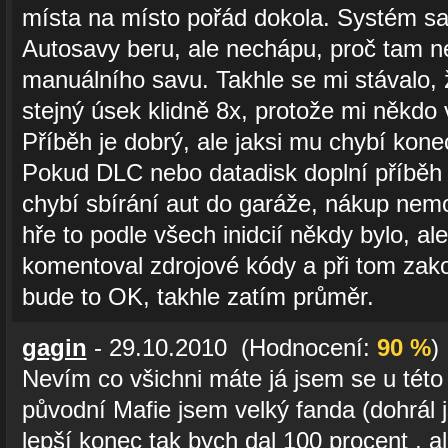
místa na místo pořád dokola. Systém sav
Autosavy beru, ale nechápu, proč tam 
manuálního savu. Takhle se mi stávalo, 
stejný úsek klidně 8x, protože mi někdo 
Příběh je dobrý, ale jaksi mu chybí kone
Pokud DLC nebo datadisk doplní příběh a
chybí sbírání aut do garáže, nákup nemov
hře to podle všech inidcií někdy bylo, ale
komentoval zdrojové kódy a při tom zako
bude to OK, takhle zatím průměr.
gagin
- 29.10.2010 (Hodnocení:
90 %
)
Nevím co všichni máte já jsem se u této 
původní Mafie jsem velký fanda (dohrál 
lepší konec tak bych dal 100 procent , al