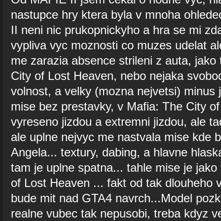
nastupce hry ktera byla v mnoha ohlede
II neni nic prukopnickyho a hra se mi zda
vypliva vyc moznosti co muzes udelat al
me zarazia absence strileni z auta, jako
City of Lost Heaven, nebo nejaka svobo
volnost, a velky (mozna nejvetsi) minus 
mise bez prestavky, v Mafia: The City o
vyreseno jizdou a extremni jizdou, ale ta
ale uplne nejvyc me nastvala mise kde b
Angela... textury, dabing, a hlavne hlas
tam je uplne spatna... tahle mise je jak
of Lost Heaven ... fakt od tak dlouheho 
bude mit nad GTA4 navrch...Model pozk
realne vubec tak nepusobi, treba kdyz 