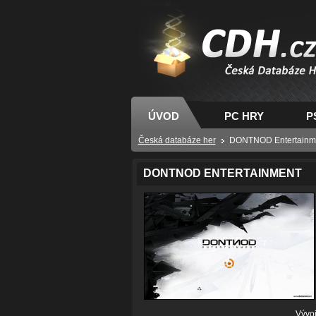
CDH.cz - hry na PC
PS, XBOX - Česká
databáze her
ÚVOD
PC HRY
P
Česká databáze her
DONTNOD Entertainm
DONTNOD ENTERTAINMENT
Vývoj