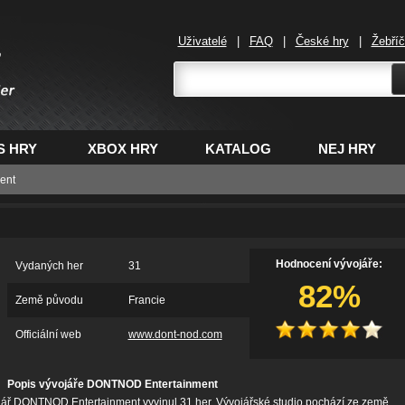
Uživatelé
|
FAQ
|
České hry
|
Žebří
,
S HRY
XBOX HRY
KATALOG
NEJ HRY
ent
Hodnocení vývojáře:
Vydaných her
31
82%
Země původu
Francie
Officiální web
www.dont-nod.com
Popis vývojáře DONTNOD Entertainment
ář DONTNOD Entertainment vyvinul 31 her. Vývojářské studio pochází ze země