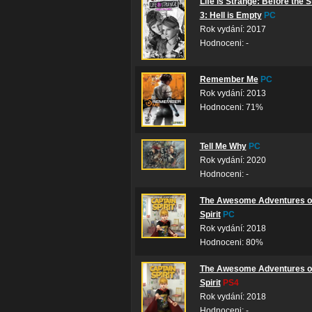
Life is Strange: Before the 
3: Hell is Empty
PC
Rok vydání: 2017
Hodnoceni: -
Remember Me
PC
Rok vydání: 2013
Hodnoceni: 71%
Tell Me Why
PC
Rok vydání: 2020
Hodnoceni: -
The Awesome Adventures of
Spirit
PC
Rok vydání: 2018
Hodnoceni: 80%
The Awesome Adventures of
Spirit
PS4
Rok vydání: 2018
Hodnoceni: -