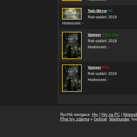
Twin Mirror
PC
Rok vydání: 2019
Hodnoceni: -
Vampyr
Xbox One
Rok vydání: 2018
Hodnoceni: -
Vampyr
PS4
Rok vydání: 2018
Hodnoceni: -
Rychlá navigace:
Hry
|
Hry na PC
|
Nintend
Plné hry zdarma
v
češtině
:
Warthunder
, ho