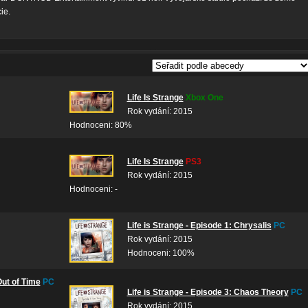
ie.
Life Is Strange
Xbox One
Rok vydání: 2015
Hodnoceni: 80%
Life Is Strange
PS3
Rok vydání: 2015
Hodnoceni: -
Life is Strange - Episode 1: Chrysalis
PC
Rok vydání: 2015
Hodnoceni: 100%
Out of Time
PC
Life is Strange - Episode 3: Chaos Theory
PC
Rok vydání: 2015