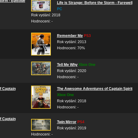
Storm - Episode
Life is Strange: Before the Storm - Farewell
PC
Rok vydání: 2018
Hodnoceni: -
Remember Me
PS3
Rok vydání: 2013
Hodnoceni: 70%
Tell Me Why
Xbox One
Rok vydání: 2020
Hodnoceni: -
 Captain
The Awesome Adventures of Captain Spirit
Xbox One
Rok vydání: 2018
Hodnoceni: -
 Captain
Twin Mirror
PS4
Rok vydání: 2019
Hodnoceni: -