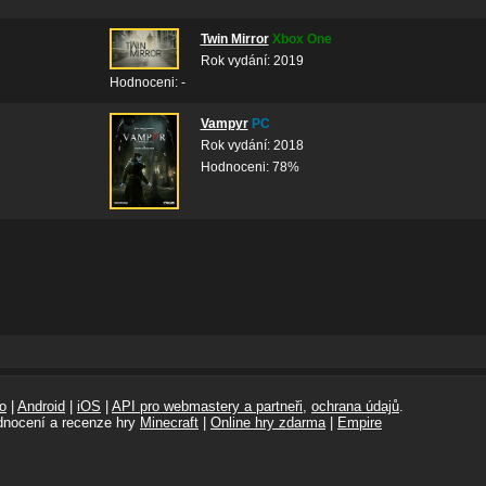
Twin Mirror
Xbox One
Rok vydání: 2019
Hodnoceni: -
Vampyr
PC
Rok vydání: 2018
Hodnoceni: 78%
o
|
Android
|
iOS
|
API pro webmastery a partneři
,
ochrana údajů
.
dnocení a recenze hry
Minecraft
|
Online hry zdarma
|
Empire