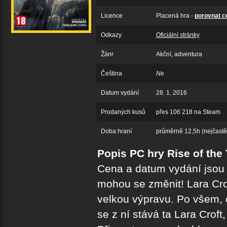
Licence
Placená hra -
porovnat c
Odkazy
Oficiální stránky
Žánr
Akční, adventura
Čeština
Ne
Datum vydání
28. 1. 2016
Prodaných kusů
přes 106 218 na Steam
Doba hraní
průměrně 12,5h (nejčastěj
Popis PC hry Rise of the
Cena a datum vydání jsou 
mohou se změnit! Lara Crof
velkou výpravu. Po všem, c
se z ní stává ta Lara Croft