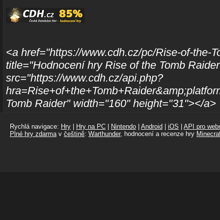
<a href="https://www.cdh.cz/pc/Rise-of-the-
title="Hodnocení hry Rise of the Tomb Raide
src="https://www.cdh.cz/api.php?
hra=Rise+of+the+Tomb+Raider&amp;platforma
Tomb Raider" width="160" height="31"></a>
Rychlá navigace:
Hry
|
Hry na PC
|
Nintendo
|
Android
|
iOS
|
API pro webm
Plné hry zdarma
v
češtině
:
Warthunder
, hodnocení a recenze hry
Minecraf