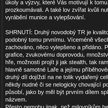
úkoly a výzvy, které Vás motivují k tomu
prozkoumávali. A také lov zvířat kvůli nu
vyrábění munice a vylepšování.
SHRNUTÍ: Druhý novodobý TR je kvalit
podobný tomu prvnímu. Víceméně všechn
zachováno, něco vylepšeno a přidáno. P
grafice, zvukovému doprovodu, množství
hře, možnosti projít ji jak stealth, tak r
hlavně samotné Laře a jejímu příběhové
druhý díl dojíždí na ne tolik vydařený ce
někdy nudné či se nelogicky chovající po
působí, jako by měl být prvním dílem spí
názvem.
Přesto nemohu jinak, než milovníkům h