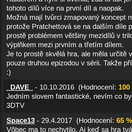
tohoto dílů více na první díl a naopak.
Možná mají tvůrci zmapovaný koncept na 
protože Pratchettová se na dalším díle p
prostě problémem většiny mezidílů v trilo
výplňkem mezi prvním a třetím dílem.
Je to prostě skvělá hra, ale měla určitě v
pouze druhou epizodou v sérii. Takže pří
:)
_DAVE_
- 10.10.2016 (Hodnocení:
100
Jedním slovem fantastické, nevím co by
3DTV
Space13
- 29.4.2017 (Hodnocení:
65 
Vôbec ma to nechytilo. Aj keď sa hra tv