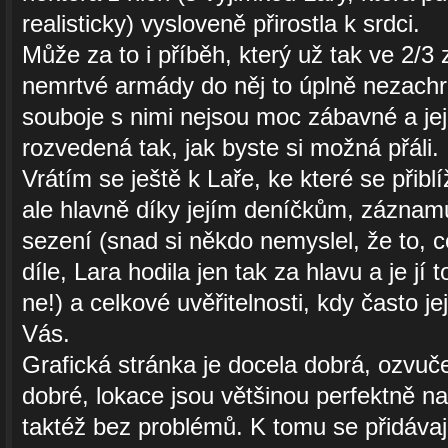
realisticky) vysloveně přirostla k srdci.
Může za to i příběh, který už tak ve 2/3 
nemrtvé armády do něj to úplně nezachr
souboje s nimi nejsou moc zábavné a jeji
rozvedená tak, jak byste si možná přáli.
Vrátím se ještě k Laře, ke které se přiblí
ale hlavně díky jejím deníčkům, záznam
sezení (snad si někdo nemyslel, že to, 
díle, Lara hodila jen tak za hlavu a je jí
ne!) a celkové uvěřitelnosti, kdy často je
Vás.
Grafická stránka je docela dobrá, ozvuč
dobré, lokace jsou většinou perfektně n
taktéž bez problémů. K tomu se přidávají