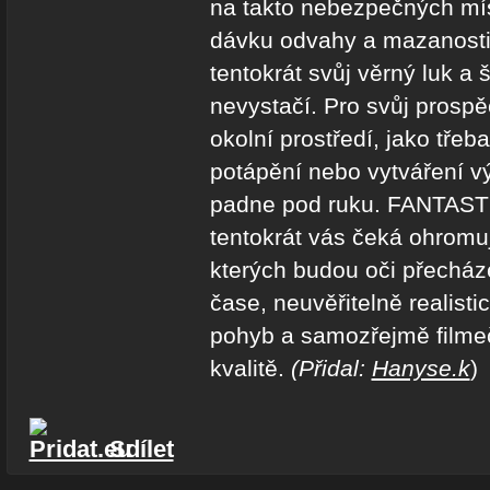
na takto nebezpečných mís
dávku odvahy a mazanosti.
tentokrát svůj věrný luk a ší
nevystačí. Pro svůj prosp
okolní prostředí, jako třeb
potápění nebo vytváření vý
padne pod ruku. FANTAS
tentokrát vás čeká ohromuj
kterých budou oči přecház
čase, neuvěřitelně realisti
pohyb a samozřejmě filme
kvalitě.
(Přidal:
Hanyse.k
)
Sdílet