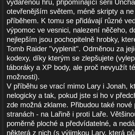
vydařenou hru, připomínající sérii Uncha
otevřenějším světem, méně skripty a ne
příběhem. K tomu se přidávají různé vedl
výpomoc ve vesnici, nalezení něčeho, d
nejlepším jsou pochopitelně hrobky, kte
Tomb Raider "vyplenit". Odměnou za jeji
kodexy, díky kterým se zlepšujete (vyle
táboráky a XP body, ale proč nevyužít té
možnosti).
V příběhu se vrací mimo Lary i Jonah, k
nelogicky a tak, pokud jste si ho v předch
zde možná zklame. Přibudou také nové 
stranách - na Lařině i proti Laře. Většin
poměrně ploché a předvídatelné, a nedá
některá z nich (s výjimkou Lary, která p