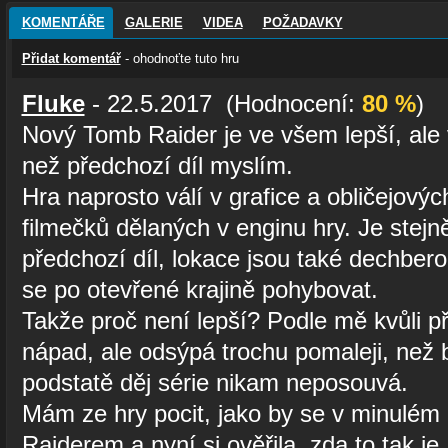
KOMENTÁŘE
GALERIE
VIDEA
POŽADAVKY
Přidat komentář
- ohodnoťte tuto hru
Fluke
- 22.5.2017 (Hodnocení:
80 %
)
Nový Tomb Raider je ve všem lepší, ale v
než předchozí díl myslím.
Hra naprosto válí v grafice a obličejový
filmečků dělaných v enginu hry. Je stejn
předchozí díl, lokace jsou také dechber
se po otevřené krajině pohybovat.
Takže proč není lepší? Podle mě kvůli p
nápad, ale odsýpá trochu pomaleji, než by
podstatě děj série nikam neposouvá.
Mám ze hry pocit, jako by se v minulém 
Raiderem a nyní si ověřila, zda to tak je