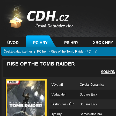
CDH.cz - hry na PC,
PS, XBOX - Česká
databáze her
ÚVOD
PC HRY
PS HRY
XBOX HRY
Česká databáze her
PC hry
Rise of the Tomb Raider (PC hra)
RISE OF THE TOMB RAIDER
SOUHRN
Vývojáři
Crystal Dynamics
Vydavatel
Square Enix
Distributor v ČR
Square Enix
Typ hry
Samostatná hra