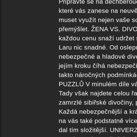
Připravte se na dechberou
které vás zanese na neuvě
muset využít nejen vaše sc
přemýšlet. ŽENA VS. DIVOČ
každou cenu snaží udržet 
Laru nic snadné. Od oslep
nebezpečné a hladové div
jejím kroku číhá nebezpečí
takto náročných podmínk
PUZZLŮ V minulém díle vá
Tady však najdete celou ř
zamrzlé sibiřské divočiny, 
Každá nebezpečnější a krá
na vás také podstatně víc
dal tím složitější. UNIVE