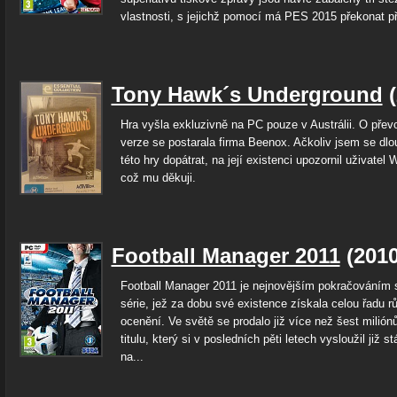
vlastnosti, s jejichž pomocí má PES 2015 překonat př
Tony Hawk´s Underground
(
Hra vyšla exkluzivně na PC pouze v Austrálii. O pře
verze se postarala firma Beenox. Ačkoliv jsem se dl
této hry dopátrat, na její existenci upozornil uživatel
což mu děkuji.
Football Manager 2011
(201
Football Manager 2011 je nejnovějším pokračováním 
série, jež za dobu své existence získala celou řadu 
ocenění. Ve světě se prodalo již více než šest miliónů
titulu, který si v posledních pěti letech vysloužil již s
na...