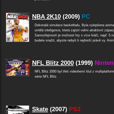
NBA 2K10
(2009)
PC
Dokonalá simulace basketbalu. Byla vylepšena anima
umělá inteligence, která zajistí velmi atraktivní zápas
Samozřejmostí je možnost hry s více hráči, např. 5 n
budete snažit, abyste nebyli ti nejhorší právě vy. Ani
NFL Blitz 2000
(1999)
Ninten
NFL Blitz 2000 byl třetí videoherní titul z multiplatfor
série NFL Blitz.
Skate
(2007)
PS3