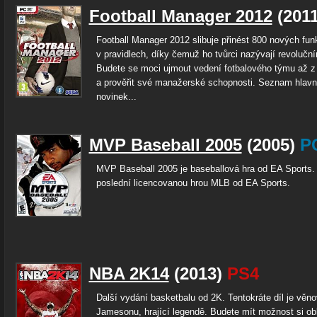
Football Manager 2012
(201
Football Manager 2012 slibuje přinést 800 nových fu
v pravidlech, díky čemuž ho tvůrci nazývají revolučn
Budete se moci ujmout vedení fotbalového týmu až z 
a prověřit své manažerské schopnosti. Seznam hlavn
novinek...
MVP Baseball 2005
(2005)
P
MVP Baseball 2005 je baseballová hra od EA Sports. 
poslední licencovanou hrou MLB od EA Sports.
NBA 2K14
(2013)
PS4
Další vydání basketbalu od 2K. Tentokráte díl je věn
Jamesonu, hrající legendě. Budete mít možnost si ob