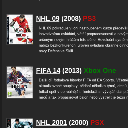
NHL 09
(2008)
PS3
NHL 09 pokračuje v loni nastoupeném kurzu předevší
inovativnímu ovládání, větší propracovanosti a nový
určeným novým hráčům této série. Revoluční systém 
nabízí bezkonkurenční úroveň ovládání obranné činno
nový Defensive Skill...
FIFA 14
(2013)
Xbox One
Další díl fotbalové hitovky FIFA od EA Sports. Včetně
aktualizované soupisky, přidání několika týmů, dresů,
fotbal opět více reálnější. Tentokrát si vývojáři dali p
míčů a tak propasírovat balon nebo vystřelit je těžší n
NHL 2001
(2000)
PSX