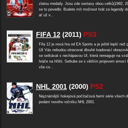
zlatou medaily. Jsou zde sestavy obou celků(1992, 2
se to povedlo. Budete mít možnost hrát za legendy d
ať už v...
FIFA 12
(2011)
PS3
Fifa 12 je nová hra od EA Sports a je ještě lepší než p
Už Vás nebudou otravovat dlouhé loadovací obrazov
se setkávat s nechápavou UI, která nereaguje na vzd
hráče na hřišti. Setkáte se s větším projevem emocí 
vše co...
NHL 2001
(2000)
PS2
Nejznámější hokejová počítačová herní série všech d
podání nového ročníku NHL 2001.