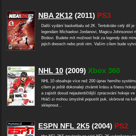
NBA 2K12
(2011)
PS3
Další vydání basketbalu od 2K. Tentokráte celý díl j
legendám Michaelovi Jordanovi, Magicu Johnsonovi 
Birdovi. Budete mít možnost hrát za legendy dob minu
jejich dresech nebo proti nim. Vaším cílem bude vytvoř
NHL 10
(2009)
Xbox 360
NHL 10 obsahuje více než 200 úprav herního systému,
cílem je ještě dokonaleji ztvárnit krásu a finesu hok
a zajistit dosud nejautentičtější zpracování hokeje ve
Hráči si mohou úmyslně popustit puk, skórovat na ko
sklepnout...
ESPN NFL 2K5
(2004)
PS2