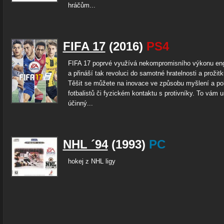
hráčům...
FIFA 17
(2016)
PS4
FIFA 17 poprvé využívá nekompromisního výkonu eng
a přináší tak revoluci do samotné hratelnosti a prožitk
Těšit se můžete na inovace ve způsobu myšlení a p
fotbalistů či fyzickém kontaktu s protivníky. To vám 
účinný...
NHL ´94
(1993)
PC
hokej z NHL ligy