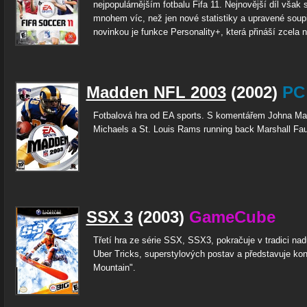
nejpopulárnějším fotbalu Fifa 11. Nejnovější díl však s
mnohem víc, než jen nové statistiky a upravené soup
novinkou je funkce Personality+, která přináší zcela n
Madden NFL 2003
(2002)
PC
Fotbalová hra od EA sports. S komentářem Johna Ma
Michaels a St. Louis Rams running back Marshall Fau
SSX 3
(2003)
GameCube
Třetí hra ze série SSX, SSX3, pokračuje v tradici na
Uber Tricks, superstylových postav a představuje ko
Mountain".