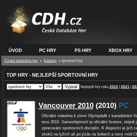
CDH.cz - hry na PC,
PS, XBOX - Česká
databáze her
ÚVOD
PC HRY
PS HRY
XBOX HRY
Česká databáze her
Katalog
sportovní hry
TOP HRY - NEJLEPŠÍ SPORTOVNÍ HRY
Nejlepší hry roku
2022
|
2021
|
20
Vancouver 2010
(2010)
PC
Oficiální videohra k zimní Olympiádě v kanadském V
roce 2010. Samozřejmostí je oficiální licence, stejně 
zpracování sportovních disciplín. K dispozici je jich 
skoků na lyžích až po jízdu na bobech a nový mód C