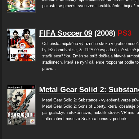
pokuste se provést svou zemi kvalifikačními boji až na
FIFA Soccer 09
(2008)
PS3
Od loňska nějakého výrazného skoku v grafice nedočka
by lež domnívat se, že FIFA 09 vypadá úplně stejně ja
starší sestřička. Změn se totiž dočkala hlavně atmos
stadionech, která se nyní dá lehce rozpoznat podle t
právě...
Metal Gear Solid 2: Substan
Metal Gear Solid 2: Substance - vylepšená verze pův
Metal Gear Solid 2: Sons of Liberty, která obsahuje p
pár grafických efektů navíc, několik stovek VR misí 
- alternativní mise za Snaka a bonus v podobě...