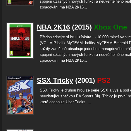
spojení úžasných nových funkcí a neuvěřitelného rea
zpracování má NBA 2K16...
NBA 2K16
(2015)
Xbox One
Předobjednejte si hru i získáte : - 10 000 mincí ve vir
(VC - VIP balík MyTEAM: balíky MyTEAM Emerald P
každý zaručeně obsahuje jednoho smaragdového hrá
spojení úžasných nových funkcí a neuvěřitelného rea
zpracování má NBA 2K16...
SSX Tricky
(2001)
PS2
SSX Tricky je druhou hrou ze série SSX a vyšla pod d
neexistující značkou EA Sports Big. Tricky je první hro
která obsahuje Uber Tricks. ...