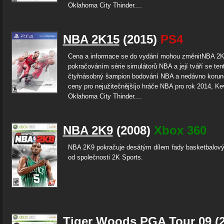
Oklahoma City Thinder....
NBA 2K15
(2015)
PS4
Cena a informace se do vydání mohou změnitNBA 2K
pokračováním série simulátorů NBA a její tváří se tent
čtyřnásobný šampion bodování NBA a nedávno koruno
ceny pro nejužitečnějšíjo hráče NBA pro rok 2014, Ke
Oklahoma City Thinder....
NBA 2K9
(2008)
Xbox 360
NBA 2K9 pokračuje desátým dílem řady basketbalov
od společnosti 2K Sports.
Tiger Woods PGA Tour 09
(