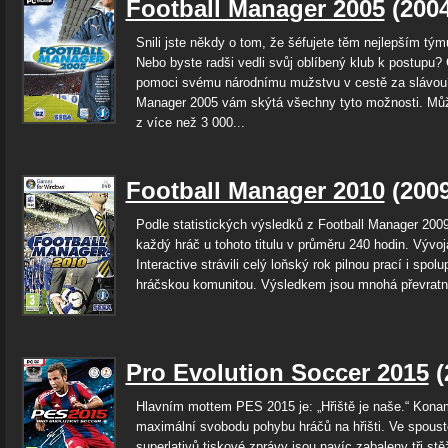
Football Manager 2005
(200
Snili jste někdy o tom, že šéfujete těm nejlepším tý
Nebo byste radši vedli svůj oblíbený klub k postupu?
pomoci svému národnímu mužstvu v cestě za slávou?
Manager 2005 vám skýtá všechny tyto možnosti. Můž
z více než 3 000...
Football Manager 2010
(200
Podle statistických výsledků z Football Manager 2009 
každý hráč u tohoto titulu v průměru 240 hodin. Vývoj
Interactive strávili celý loňský rok pilnou prací i spolu
hráčskou komunitou. Výsledkem jsou mnohá převratná
Pro Evolution Soccer 2015
(
Hlavním mottem PES 2015 je: „Hřiště je naše.“ Kona
maximální svobodu pohybu hráčů na hřišti. Ve spoust
superlativů tiskové zprávy jsou navíc zabaleny tři stě