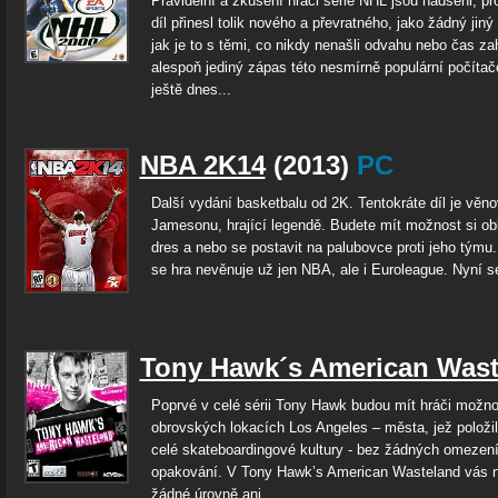
Pravidelní a zkušení hráči série NHL jsou nadšeni, pr
díl přinesl tolik nového a převratného, jako žádný jiný
jak je to s těmi, co nikdy nenašli odvahu nebo čas zah
alespoň jediný zápas této nesmírně populární počítač
ještě dnes...
NBA 2K14
(2013)
PC
Další vydání basketbalu od 2K. Tentokráte díl je věn
Jamesonu, hrající legendě. Budete mít možnost si ob
dres a nebo se postavit na palubovce proti jeho týmu
se hra nevěnuje už jen NBA, ale i Euroleague. Nyní s
Tony Hawk´s American Wast
Poprvé v celé sérii Tony Hawk budou mít hráči možnos
obrovských lokacích Los Angeles – města, jež položi
celé skateboardingové kultury - bez žádných omezení
opakování. V Tony Hawk’s American Wasteland vás n
žádné úrovně ani...