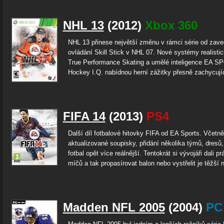
NHL 13
(2012)
Xbox 360
NHL 13 přinese největší změnu v rámci série od zav
ovládání Skill Stick v NHL 07. Nové systémy realistic
True Performance Skating a umělé inteligence EA 
Hockey I.Q. nabídnou herní zážitky přesně zachycující
FIFA 14
(2013)
PS4
Další díl fotbalové hitovky FIFA od EA Sports. Včetně
aktualizované soupisky, přidání několika týmů, dresů,
fotbal opět více reálnější. Tentokrát si vývojáři dali p
míčů a tak propasírovat balon nebo vystřelit je těžší n
Madden NFL 2005
(2004)
PC