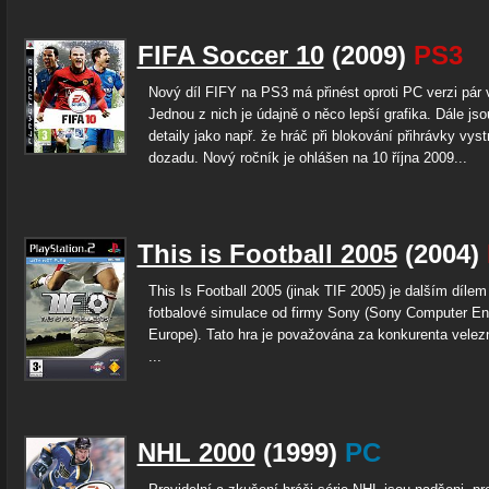
FIFA Soccer 10
(2009)
PS3
Nový díl FIFY na PS3 má přinést oproti PC verzi pár 
Jednou z nich je údajně o něco lepší grafika. Dále js
detaily jako např. že hráč při blokování přihrávky vyst
dozadu. Nový ročník je ohlášen na 10 října 2009...
This is Football 2005
(2004)
This Is Football 2005 (jinak TIF 2005) je dalším díle
fotbalové simulace od firmy Sony (Sony Computer En
Europe). Tato hra je považována za konkurenta vele
...
NHL 2000
(1999)
PC