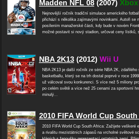
Madden NFL 08
(2007)
Xbox
Nejnovější ročník tradiční simulace amerického fotbal
přichází s několika zajímavými novinkami. Autoři se n
posílením manažerské části, kdy bude v novém Fron
možné postavit si nový stadion, určovat ceny lístků, s
NBA 2K13
(2012)
Wii U
NBA 2K13 je další ročník ze série NBA 2K, zdařilého 
basketballu, který se na trh dostal poprvé v roce 1999
už válcoval svou konkurenci. S více než 5 miliony pr
po celém světě a více než 25 cenami za sportovní hr
minulý...
2010 FIFA World Cup South 
2010 FIFA World Cup South Africa: Zažijete veškeré
a rivalitu mezistátních zápasů na vrcholné světové sc
kláních s fanoušky reprezentací ostatních zemí. Přij