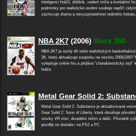
inteligenci hráčů, driblink, vedení míče a kontaktní hr
podmínky pro realistické osobní souboje napříč celým
zachycuje drama a nevyzpytatelnost reálného fotbalu.
NBA 2K7
(2006)
Xbox 360
NBA 2K7 je osmý díl série realistických basketbalov
2K, který aktualizuje soupisku na sezónu 2006/2007
vylepšuje online hru a přidává "charakteristický styl"
hráče.
Metal Gear Solid 2: Substan
Metal Gear Solid 2: Substance je aktualizovaná verze
Gear Solid 2: Sons of Liberty, která obsahuje původní
stovky VR misí, divadelní režim a další. Původně vy
později se dostala i na PS2 a PC.