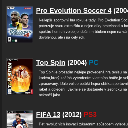
Pro Evolution Soccer 4
(200
Nejlepší sportovní hra roku je tady. Pro Evolution So
potvrzuje svou extratřídu a nejen díky hratelnosti a 
spektru herních voleb je ideálním titulem nejen na vá
dovolenou, ale i na celý rok.
Top Spin
(2004)
PC
Top Spin je prozatím nejlépe provedená hra tenisu n
kariéra,který začíná vytvořením vlastního hráče,je ve
zpracovaný. Dále velice potěší hojná sbírka sportovn
raket a oblečení. Jakmile se dostanete v žebříčku na 
nekončí jako...
FIFA 13
(2012)
PS3
Pět revolučních inovací zásadním způsobem vylepšu