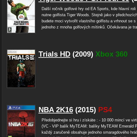
Další ročník golfové hry od EA Sports, kde hlavní roli
nutne golfista Tiger Woods. Stejně jako v předchozích
budete moci vytvořit vlastního golfistu a vrhnout se s
jednoho z mnoha golfových mítinků. Očekávana je tra
Trials HD
(2009)
Xbox 360
NBA 2K16
(2015)
PS4
Předobjednejte si hru i získáte : - 10 000 mincí ve vir
(VC - VIP balík MyTEAM: balíky MyTEAM Emerald P
každý zaručeně obsahuje jednoho smaragdového hrá