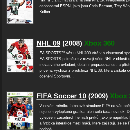
Hra NFL 2K5 navázala na sérii NFL 2K vylepšenou pr
osobnostmi ESPN, jako jsou Chris Berman, Trey Win
Kolber.
NHL 09
(2008)
Xbox 360
EA SPORTS™ vás u NHL®09 vítá v budoucnosti spor
EA SPORTS pokračuje v rozvoji série NHL v oblasti r
inovativního ovládání, detailní propracovanosti a příst
přičemž vychází z předchozí NHL 08, která získala c
ocenění Sportovní...
FIFA Soccer 10
(2009)
Xbox 
V novém ročníku fotbalové simulace FIFA na vás opě
nejenom vylepšená grafika, ale i celá řada novinek. D
vylepšení zásadních herních prvků, jako je například 
a fyzická interakce mezi hráči, které zajišťují, že se 
podobá...