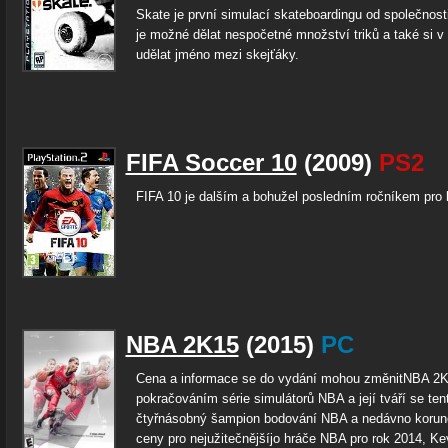
Skate je první simulací skateboardingu od společnost
je možné dělat nespočetné množství triků a také si v
udělat jméno mezi skejťáky.
FIFA Soccer 10
(2009)
PS2
FIFA 10 je dalším a bohužel posledním ročníkem pro
NBA 2K15
(2015)
PC
Cena a informace se do vydání mohou změnitNBA 2K
pokračováním série simulátorů NBA a její tváří se tent
čtyřnásobný šampion bodování NBA a nedávno koruno
ceny pro nejužitečnějšíjo hráče NBA pro rok 2014, Ke