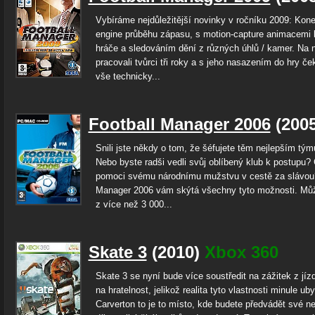
Vybíráme nejdůležitější novinky v ročníku 2009: Kon
engine průběhu zápasu, s motion-capture animacemi
hráče a sledováním dění z různých úhlů / kamer. Na
pracovali tvůrci tři roky a s jeho nasazením do hry če
vše technicky...
Football Manager 2006
(200
Snili jste někdy o tom, že šéfujete těm nejlepším tý
Nebo byste radši vedli svůj oblíbený klub k postupu?
pomoci svému národnímu mužstvu v cestě za slávou?
Manager 2006 vám skýtá všechny tyto možnosti. Můž
z více než 3 000...
Skate 3
(2010)
Xbox 360
Skate 3 se nyní bude více soustředit na zážitek z jíz
na hratelnost, jelikož realita tyto vlastnosti minule uby
Carverton to je to místo, kde budete předvádět své ne