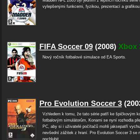
Madden NFL 2005 byl jedním z lepších ročníků série
vylepšenými funkcemi, fyzikou, prezentací a grafikou
FIFA Soccer 09
(2008)
Xbox 
Nový ročník fotbalové simulace od EA Sports.
Pro Evolution Soccer 3
(200
Vzhledem k tomu, že tato série patří ke špičkovým 
fotbalovým simulátorům, Konami se nyní rozhodla přev
PC, aby si i uživatelé počítačů mohli jaksepatří vychu
nevšední zážitek z hraní. Pro Evolution Soccer 3 se
pochlubit...