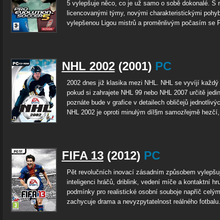
5 vylepšuje něco, co je už samo o sobě dokonalé. S
licencovanými týmy, novými charakteristickými pohy
vylepšenou Ligou mistrů a proměnlivým počasím se P
NHL 2002
(2001)
PC
2002 dnes již klasika mezi NHL. NHL se vyvíjí každý
pokud si zahrajete NHL 99 nebo NHL 2007 určitě jediný
poznáte bude v grafice v detailech obličejů jednotlivýc
NHL 2002 je oproti minulým díl§m samozřejmě hezčí,.
FIFA 13
(2012)
PC
Pět revolučních inovací zásadním způsobem vylepšu
inteligenci hráčů, driblink, vedení míče a kontaktní hr
podmínky pro realistické osobní souboje napříč celým
zachycuje drama a nevyzpytatelnost reálného fotbalu.