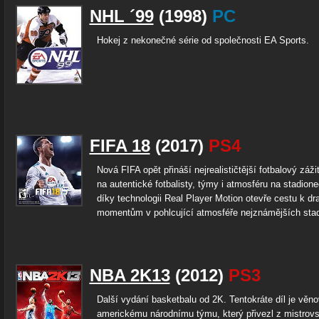
NHL ´99
(1998)
PC
Hokej z nekonečné série od společnosti EA Sports.
FIFA 18
(2017)
PS4
Nová FIFA opět přináší nejrealističtější fotbalový záži
na autentické fotbalisty, týmy i atmosféru na stadion
díky technologii Real Player Motion otevře cestu k d
momentům v pohlcující atmosféře nejznámějších stad
NBA 2K13
(2012)
PS3
Další vydání basketbalu od 2K. Tentokráte díl je věn
americkému národnímu týmu, který přivezl z mistrovs