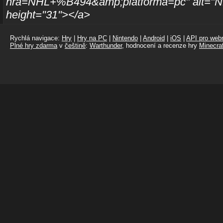
hra=NHL+%B494&amp;platforma=pc" alt="NH
height="31"></a>
Rychlá navigace:
Hry
|
Hry na PC
|
Nintendo
|
Android
|
iOS
|
API pro webm
Plné hry zdarma
v
češtině
:
Warthunder
, hodnocení a recenze hry
Minecraf