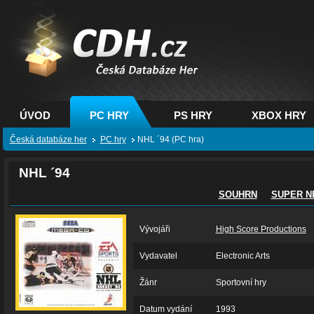
CDH.cz - hry na PC,
PS, XBOX - Česká
databáze her
ÚVOD
PC HRY
PS HRY
XBOX HRY
Česká databáze her
PC hry
NHL ´94 (PC hra)
NHL ´94
SOUHRN
SUPER N
Vývojáři
High Score Productions
Vydavatel
Electronic Arts
Žánr
Sportovní hry
Datum vydání
1993