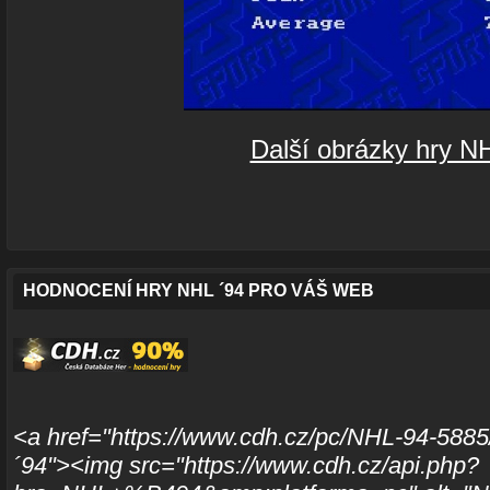
Další obrázky hry N
HODNOCENÍ HRY NHL ´94 PRO VÁŠ WEB
<a href="https://www.cdh.cz/pc/NHL-94-5885
´94"><img src="https://www.cdh.cz/api.php?