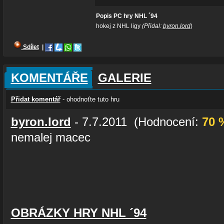
Popis PC hry NHL ´94
hokej z NHL ligy
(Přidal:
byron.lord
)
Sdílet
|
KOMENTÁŘE
GALERIE
Přidat komentář
- ohodnoťte tuto hru
byron.lord
- 7.7.2011 (Hodnocení:
70 
nemalej macec
OBRÁZKY HRY NHL ´94