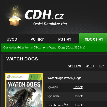
CDH.cz - hry na PC,
PS, XBOX - Česká
databáze her
ÚVOD
PC HRY
PS HRY
XBOX HRY
Česká databáze her
Xbox hry
Watch Dogs (Xbox 360 hra)
WATCH DOGS
SOUHRN
WII U
PC
WatchDogs Watch_Dogs
Vývojáři
Ubisoft
Vydavatel
Ubisoft
Distributor v ČR
Ubisoft