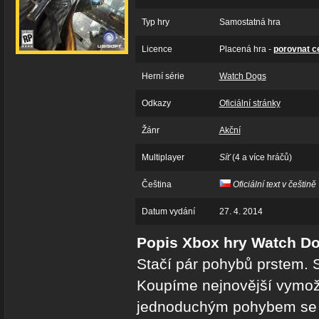
Typ hry
Samostatná hra
Licence
Placená hra -
porovnat c
Herní série
Watch Dogs
Odkazy
Oficiální stránky
Žánr
Akční
Multiplayer
Síť
(4 a více hráčů)
Čeština
Oficiální text v češtině
Datum vydání
27. 4. 2014
Popis Xbox hry Watch D
Stačí pár pohybů prstem. S
Koupíme nejnovější vymože
jednoduchým pohybem se za