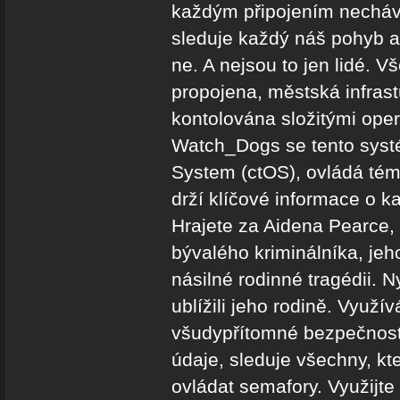
každým připojením nechává
sleduje každý náš pohyb a 
ne. A nejsou to jen lidé. 
propojena, městská infrast
kontolována složitými ope
Watch_Dogs se tento syst
System (ctOS), ovládá té
drží klíčové informace o 
Hrajete za Aidena Pearce, 
bývalého kriminálníka, jeho
násilné rodinné tragédii. Ny
ublížili jeho rodině. Využív
všudypřítomné bezpečnost
údaje, sleduje všechny, kte
ovládat semafory. Využijt