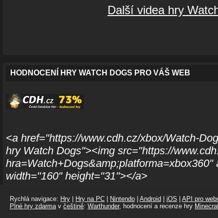
Další videa hry Watc
HODNOCENÍ HRY WATCH DOGS PRO VÁŠ WEB
<a href="https://www.cdh.cz/xbox/Watch-Dog
hry Watch Dogs"><img src="https://www.cdh.
hra=Watch+Dogs&amp;platforma=xbox360" a
width="160" height="31"></a>
Rychlá navigace:
Hry
|
Hry na PC
|
Nintendo
|
Android
|
iOS
|
API pro webm
Plné hry zdarma
v
češtině
:
Warthunder
, hodnocení a recenze hry
Minecraf