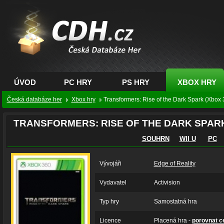
CDH.cz - hry na PC,
PS, XBOX - Česká
databáze her
ÚVOD
PC HRY
PS HRY
XBOX HRY
Česká databáze her
Xbox hry
Transformers: Rise of the Dark Spark (Xbox 
TRANSFORMERS: RISE OF THE DARK SPAR
SOUHRN
WII U
PC
Vývojáři
Edge of Reality
Vydavatel
Activision
Typ hry
Samostatná hra
Licence
Placená hra -
porovnat c