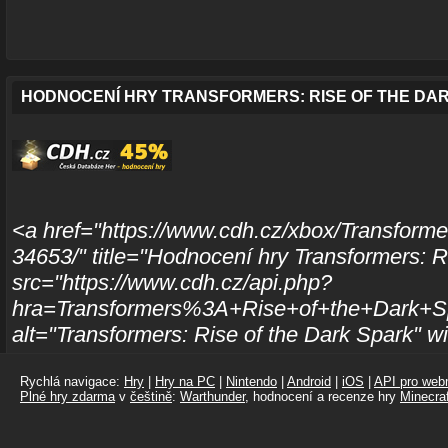
HODNOCENÍ HRY TRANSFORMERS: RISE OF THE DA
<a href="https://www.cdh.cz/xbox/Transforme
34653/" title="Hodnocení hry Transformers: 
src="https://www.cdh.cz/api.php?
hra=Transformers%3A+Rise+of+the+Dark+S
alt="Transformers: Rise of the Dark Spark" 
Rychlá navigace:
Hry
|
Hry na PC
|
Nintendo
|
Android
|
iOS
|
API pro webm
Plné hry zdarma
v
češtině
:
Warthunder
, hodnocení a recenze hry
Minecraf