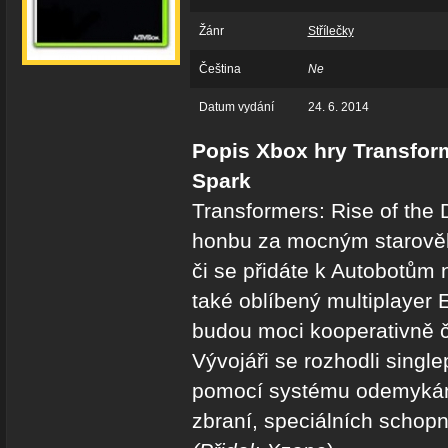
Žánr
Střílečky
Čeština
Ne
Datum vydání
24. 6. 2014
Popis Xbox hry Transform
Spark
Transformers: Rise of the 
honbu za mocným starově
či se přidáte k Autobotům
také oblíbený multiplayer 
budou moci kooperativně če
Vývojáři se rozhodli single
pomocí systému odemykání
zbraní, speciálních schop