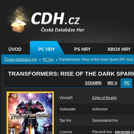
CDH.cz - hry na PC,
PS, XBOX - Česká
databáze her
ÚVOD
PC HRY
PS HRY
XBOX HRY
Česká databáze her
PC hry
Transformers: Rise of the Dark Spark (PC hra)
TRANSFORMERS: RISE OF THE DARK SPAR
SOUHRN
WII U
PC
Vývojáři
Edge of Reality
Vydavatel
Activision
Typ hry
Samostatná hra
Licence
Placená hra -
porovnat c