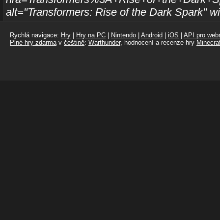
alt="Transformers: Rise of the Dark Spark" 
Rychlá navigace:
Hry
|
Hry na PC
|
Nintendo
|
Android
|
iOS
|
API pro webm
Plné hry zdarma
v
češtině
:
Warthunder
, hodnocení a recenze hry
Minecraf