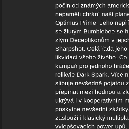
počin od známých americký
nepaměti chrání naší planet
Optimus Prime. Jeho nepří
se žlutým Bumblebee se hrd
zlým Deceptikonům v jejic
Sharpshot. Celá řada jeho
likvidaci všeho živého. C
kampaň pro jednoho hráče 
relikvie Dark Spark. Více 
slibuje nevšedně pojatou z
přepínat mezi hodnou a zl
ukrývá i v kooperativním 
poskytne nevšední zážitky.
zaslouží i klasický multipl
vylepšovacích power-upů. G