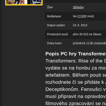
Žánr
Střílečky
Multiplayer
Ne
(
COOP
mód)
Datum vydání
24. 6. 2014
Prodaných kusů
přes 36 810 na Steam
Doba hraní
průměrně 12,8h (nejčastěj
Popis PC hry Transformer
Transformers: Rise of the 
vydáte se na honbu za m
artefaktem. Během pouti s
rozhodnete či se přidáte 
Deceptikonům. Fanoušci v
musí připravit na opravdo
filmového zpracování se na