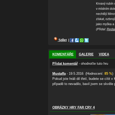
Krvavý rubín 
v místním do
nechtějí Mino
získat, ozbroj
jako myška a 
(Přidal:
Reda
Sdílet
|
KOMENTÁŘE
GALERIE
VIDEA
Přidat komentář
- ohodnoťte tuto hru
Mustaffa
- 19.5.2016 (Hodnocení:
85 %
)
Pokud jste hráli dil třetí, budete se cítit
případě to nevadilo, bavil jsem se skvěle
OBRÁZKY HRY FAR CRY 4