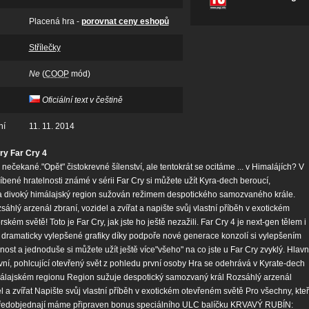
Placená hra -
porovnat ceny eshopů
Střílečky
Ne
(
COOP
mód)
Oficiální text v češtině
ní
11. 11. 2014
ry Far Cry 4
 nečekané."Opět" čistokrevné šílenství, ale tentokrát se ocitáme ... v Himalájích? V
líbené hratelnosti známé v sérii Far Cry si můžete užít Kyra-dech beroucí,
 divoký himálajský region sužován režimem despotického samozvaného krále.
sáhlý arzenál zbraní, vozidel a zvířat a napište svůj vlastní příběh v exotickém
kém světě! Toto je Far Cry, jak jste ho ještě nezažili. Far Cry 4 je next-gen tělem i
 dramaticky vylepšené grafiky díky podpoře nové generace konzolí si vylepšením
lnost a jednoduše si můžete užít ještě více"všeho" na co jste u Far Cry zvyklý. Hlavn
vní, pohlcující otevřený svět z pohledu první osoby Hra se odehrává v Kyrate-dech
álajském regionu Region sužuje despotický samozvaný král Rozsáhlý arzenál
l a zvířat Napište svůj vlastní příběh v exotickém otevřeném světě Pro všechny, kteř
ul předobjednají máme připraven bonus speciálního ULC balíčku KRVAVÝ RUBÍN: