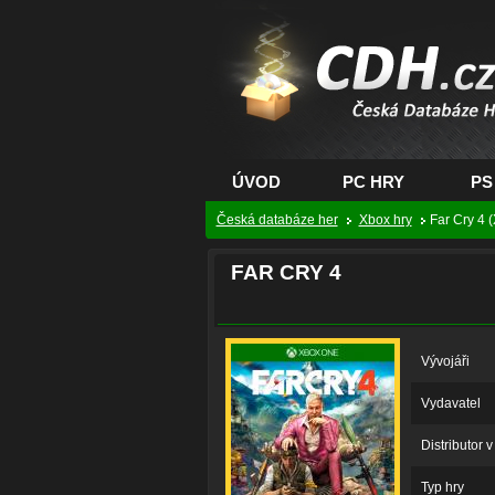
CDH.cz - hry na PC
PS, XBOX - Česká
databáze her
ÚVOD
PC HRY
PS
Česká databáze her
Xbox hry
Far Cry 4 
FAR CRY 4
Vývojáři
Vydavatel
Distributor 
Typ hry