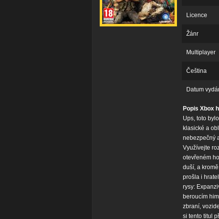
Licence
Žánr
Multiplayer
Čeština
Datum vydá
Popis Xbox h
Ups, toto bylo
klasické a ob
nebezpečný a
Využívejte roz
otevřeném hors
duší, a kromě
prošla i hrate
rysy: Expanzi
beroucím him
zbraní, vozide
si tento tit