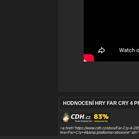
HODNOCENÍ HRY FAR CRY 4 
<a href="https://www.cdh.cz/xbox/Far-Cry-4-285
hra=Far+Cry+4&amp;platforma=xboxone" alt="F