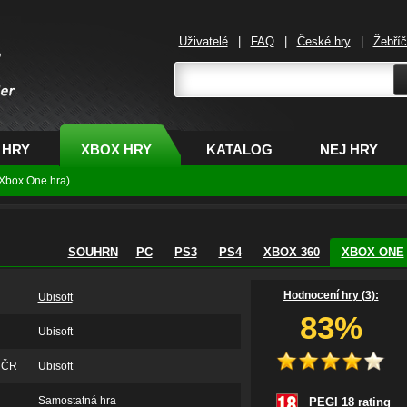
Uživatelé
|
FAQ
|
České hry
|
Žebří
,
 HRY
XBOX HRY
KATALOG
NEJ HRY
(Xbox One hra)
SOUHRN
PC
PS3
PS4
XBOX 360
XBOX ONE
Hodnocení hry (
3
):
Ubisoft
83%
Ubisoft
v ČR
Ubisoft
Samostatná hra
PEGI 18 rating