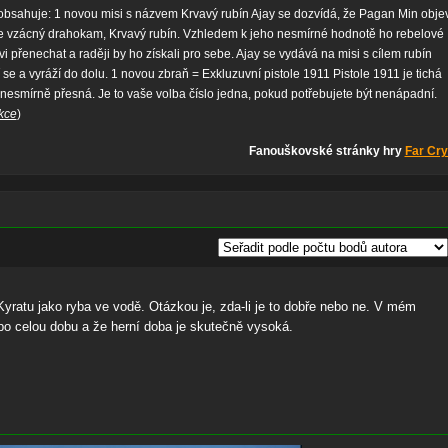
obsahuje: 1 novou misi s názvem Krvavý rubín Ajay se dozvídá, že Pagan Min objev
le vzácný drahokam, Krvavý rubín. Vzhledem k jeho nesmírné hodnotě ho rebelové
vi přenechat a raději by ho získali pro sebe. Ajay se vydává na misi s cílem rubín
í se a vyráží do dolu. 1 novou zbraň = Exkluzuvní pistole 1911 Pistole 1911 je tichá
nesmírně přesná. Je to vaše volba číslo jedna, pokud potřebujete být nenápadní.
kce
)
Fanouškovské stránky hry
Far Cry
 v Kyratu jako ryba ve vodě. Otázkou je, zda-li je to dobře nebo ne. V mém
 po celou dobu a že herní doba je skutečně vysoká.