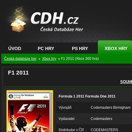
CDH.cz - hry na PC,
PS, XBOX - Česká
databáze her
ÚVOD
PC HRY
PS HRY
XBOX HRY
Česká databáze her
Xbox hry
F1 2011 (Xbox 360 hra)
F1 2011
SOUH
Formula 1 2011 Formula One 2011
Vývojáři
Codemasters Birmigham
Vydavatel
Codemasters
Distributor v ČR
CODEMASTERS