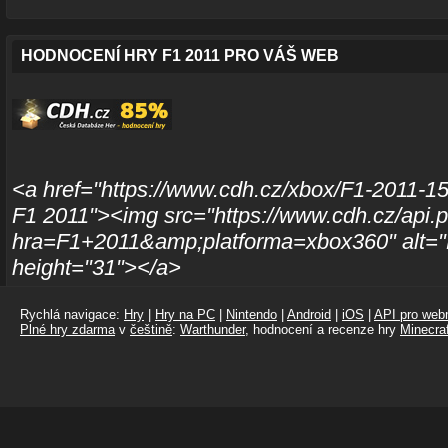
HODNOCENÍ HRY F1 2011 PRO VÁŠ WEB
<a href="https://www.cdh.cz/xbox/F1-2011-15
F1 2011"><img src="https://www.cdh.cz/api.
hra=F1+2011&amp;platforma=xbox360" alt="
height="31"></a>
Rychlá navigace:
Hry
|
Hry na PC
|
Nintendo
|
Android
|
iOS
|
API pro webm
Plné hry zdarma
v
češtině
:
Warthunder
, hodnocení a recenze hry
Minecraf