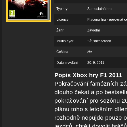
Typ hry
Samostatná hra
Licence
Placená hra -
porovnat c
Žánr
Závodní
Multiplayer
Síť
,
split-screen
Čeština
Ne
Datum vydání
20. 9. 2011
Popis Xbox hry F1 2011
Pokračování famózních zá
dlouho čekat a po bestsel
pokračování pro sezónu 2
plánu toho s letošním díl
rozhodně nepůjde pouze o 
jezdců, chtějí dovolit hráč