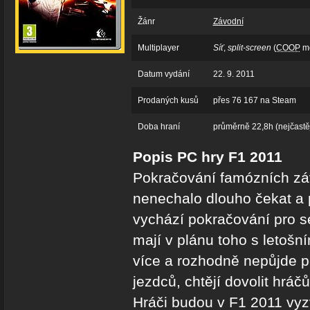
Žánr
Závodní
Multiplayer
Síť
,
split-screen
(
COOP
m
Datum vydání
22. 9. 2011
Prodaných kusů
přes 76 167 na Steam
Doba hraní
průměrně 22,8h (nejčastěj
Popis PC hry F1 2011
Pokračování famózních zá
nenechalo dlouho čekat a 
vychází pokračování pro 
mají v plánu toho s letoš
více a rozhodně nepůjde po
jezdců, chtějí dovolit hráč
Hráči budou v F1 2011 vyzv