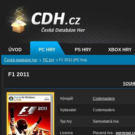
CDH.cz - hry na PC,
PS, XBOX - Česká
databáze her
ÚVOD
PC HRY
PS HRY
XBOX HRY
Česká databáze her
PC hry
F1 2011 (PC hra)
F1 2011
SOUH
Vývojáři
Codemasters
Vydavatel
Codemasters
Typ hry
Samostatná hra
Licence
Placená hra -
porovnat c