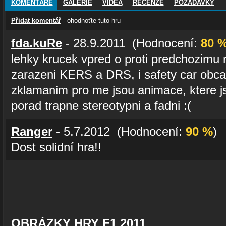
KOMENTÁŘE
GALERIE
VIDEA
RECENZE
POŽADAVKY
Přidat komentář
- ohodnoťte tuto hru
fda.kuRe
- 28.9.2011 (Hodnocení:
80 
lehky krucek vpred o proti predchozimu 
zarazeni KERS a DRS, i safety car obc
zklamanim pro me jsou animace, ktere j
porad trapne stereotypni a fadni :(
Ranger
- 5.7.2012 (Hodnocení:
90 %
)
Dost solidní hra!!
OBRÁZKY HRY F1 2011