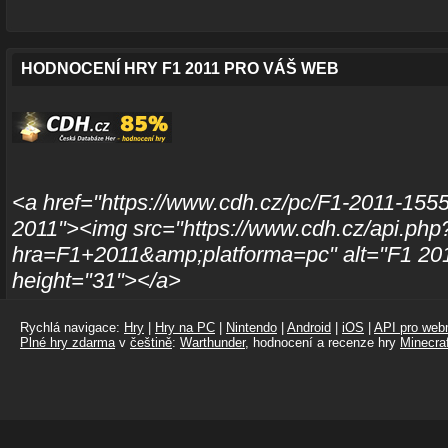
HODNOCENÍ HRY F1 2011 PRO VÁŠ WEB
<a href="https://www.cdh.cz/pc/F1-2011-1555
2011"><img src="https://www.cdh.cz/api.php
hra=F1+2011&amp;platforma=pc" alt="F1 201
height="31"></a>
Rychlá navigace:
Hry
|
Hry na PC
|
Nintendo
|
Android
|
iOS
|
API pro webm
Plné hry zdarma
v
češtině
:
Warthunder
, hodnocení a recenze hry
Minecraf