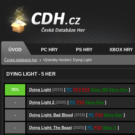
CDH.cz - hry na PC,
PS, XBOX - Česká
databáze her
ÚVOD
PC HRY
PS HRY
XBOX HRY
Česká databáze her
Výsledky hledání: Dying Light
DYING LIGHT - 5 HER
76%
Dying Light
(2015)
[
PC
PS3
PS4
Xbox 360
Xbox One
]
-
Dying Light 2
(2020)
[
PC
PS4
Xbox One
]
-
Dying Light: Bad Blood
(2018)
[
PC
PS4
Xbox One
]
-
Dying Light: The Beast
(2025)
[
PC
PS5
Xbox X
]