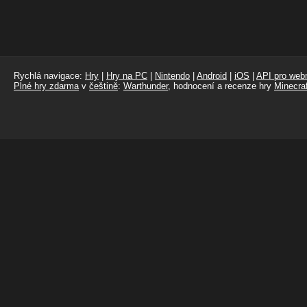
Rychlá navigace:
Hry
|
Hry na PC
|
Nintendo
|
Android
|
iOS
|
API pro webm
Plné hry zdarma
v
češtině
:
Warthunder
, hodnocení a recenze hry
Minecraf