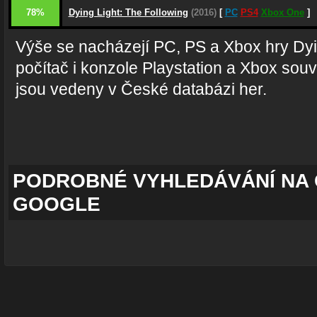
78%
Dying Light: The Following
(2016)
[
PC
PS4
Xbox One
]
Výše se nacházejí PC, PS a Xbox hry Dyi
počítač i konzole Playstation a Xbox souvi
jsou vedeny v České databázi her.
PODROBNÉ VYHLEDÁVÁNÍ NA 
GOOGLE