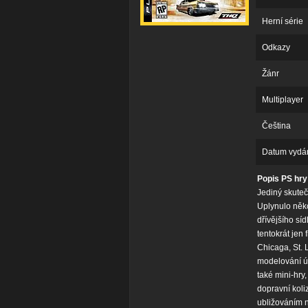
Herní série
Odkazy
Žánr
Multiplayer
Čeština
Datum vydá
Popis PS hry
Jediný skutečn
Uplynulo někol
dřívějšího sí
tentokrát jen 
Chicaga, St. L
modelování úp
také mini-hry
dopravní koli
ubližováním n