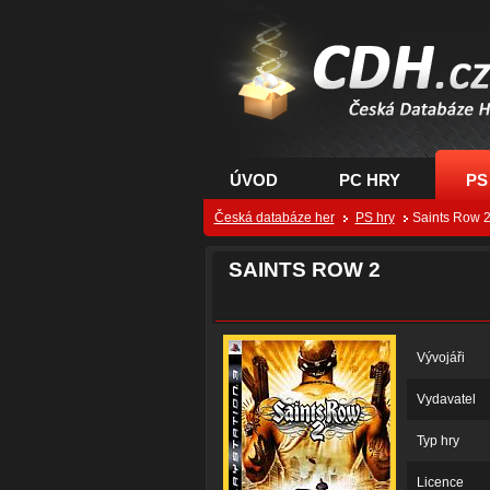
CDH.cz - hry na PC
PS, XBOX - Česká
databáze her
ÚVOD
PC HRY
PS
Česká databáze her
PS hry
Saints Row 2
SAINTS ROW 2
Vývojáři
Vydavatel
Typ hry
Licence