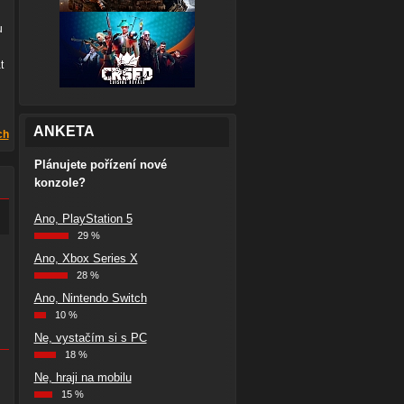
u
t
ANKETA
ch
Plánujete pořízení nové
konzole?
Ano, PlayStation 5
29 %
Ano, Xbox Series X
28 %
Ano, Nintendo Switch
10 %
Ne, vystačím si s PC
18 %
Ne, hraji na mobilu
15 %