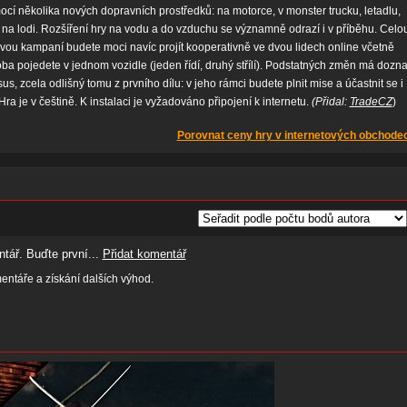
cí několika nových dopravních prostředků: na motorce, v monster trucku, letadlu,
i na lodi. Rozšíření hry na vodu a do vzduchu se významně odrazí i v příběhu. Celo
vou kampaní budete moci navíc projít kooperativně ve dvou lidech online včetně
 oba pojedete v jednom vozidle (jeden řídí, druhý střílí). Podstatných změn má dozna
s, zcela odlišný tomu z prvního dílu: v jeho rámci budete plnit mise a účastnit se i
. Hra je v češtině. K instalaci je vyžadováno připojení k internetu.
(Přidal:
TradeCZ
)
Porovnat ceny hry v internetových obchode
tář. Buďte první...
Přidat komentář
ntáře a získání dalších výhod.