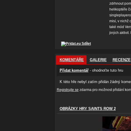
zdrhnout pomo
helikoptéře č
singleplayero
misí, v nichž
také mód Versu
jiných aktivit
Sdílet
KOMENTÁŘE
GALERIE
RECENZE
Přidat komentář
- ohodnoťte tuto hru
K této hře nebyl zatím přidán žádný komen
Registrujte se
zdarma pro možnost přidání kome
OBRÁZKY HRY SAINTS ROW 2