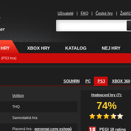
Uživatelé
|
FAQ
|
České hry
|
Žebří
,
 HRY
XBOX HRY
KATALOG
NEJ HRY
 (PS3 hra)
SOUHRN
PC
PS3
XBOX 360
Hodnocení hry (
7
):
Volition
74%
THQ
Samostatná hra
Placená hra -
porovnat ceny eshopů
PEGI 18 rating