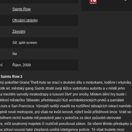
Saints Row
Oficiální stránky
Závodní
Síť
,
split-screen
Ne
ní
Říjen, 2008
 Saints Row 2
ý pokořitel Grand Theft Auto se vrací v druhém dílu s motorkami, loděmi i vrtulníky.
ik let, městský gang Saints ztratil svoji těžce vydobytou autoritu a v místě jeho
dla mezitím vyrostly mrakodrapy a luxusní čtvrť pro snoby. Místem dění hry bude i
fiktivní městečko Stilwater, představující fúzi architektonických prvků a památek
ouis a San Francisca. Vývojáři raději vsadili na rozšíření stávajících lokací namísto
lně nové metropole, prý však ne kvůli lenosti, nýbrž kvůli příběhové lince. Vrátí se
, během nichž budete mít podobně jako v jedničce za úkol způsobit obrovské
ze, ničit soukromý majetek či rozličně porušovat zákon. Se všemi těmito přestupky a
a zdraví souvisí také zlepšená umělá inteligence policie. Té však budete moci