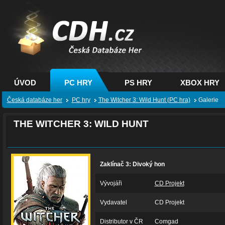
CDH.cz - hry na PC,
PS, XBOX - Česká
databáze her
ÚVOD
PC HRY
PS HRY
XBOX HRY
Česká databáze her
PC hry
The Witcher 3: Wild Hunt (PC hra)
Galerie
THE WITCHER 3: WILD HUNT
Zaklínač 3: Divoký hon
Vývojáři
CD Projekt
Vydavatel
CD Projekt
Distributor v ČR
Comgad