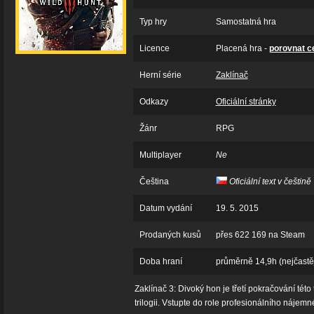
Typ hry
Samostatná hra
Licence
Placená hra -
porovnat c
Herní série
Zaklínač
Odkazy
Oficiální stránky
Žánr
RPG
Multiplayer
Ne
Čeština
Oficiální text v češtině
Datum vydání
19. 5. 2015
Prodaných kusů
přes 622 169 na Steam
Doba hraní
průměrně 14,9h (nejčastěj
Zaklínač 3: Divoký hon je třetí pokračování té
trilogii. Vstupte do role profesionálního nájemn