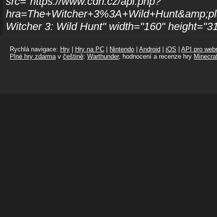
src="https://www.cdh.cz/api.php?
hra=The+Witcher+3%3A+Wild+Hunt&amp;pla
Witcher 3: Wild Hunt" width="160" height="3
Rychlá navigace:
Hry
|
Hry na PC
|
Nintendo
|
Android
|
iOS
|
API pro webm
Plné hry zdarma
v
češtině
:
Warthunder
, hodnocení a recenze hry
Minecraf