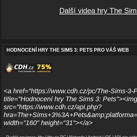
Další videa hry The Sim
HODNOCENÍ HRY THE SIMS 3: PETS PRO VÁŠ WEB
<a href="https://www.cdh.cz/pc/The-Sims-3-
title="Hodnocení hry The Sims 3: Pets"><im
src="https://www.cdh.cz/api.php?
hra=The+Sims+3%3A+Pets&amp;platforma=pc
width="160" height="31"></a>