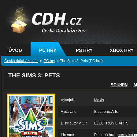
CDH.cz - hry na PC,
PS, XBOX - Česká
databáze her
ÚVOD
PC HRY
PS HRY
XBOX HRY
Česká databáze her
PC hry
The Sims 3: Pets (PC hra)
THE SIMS 3: PETS
SOUHRN
M
Vývojáři
Maxis
Vydavatel
Electronic Arts
Distributor v ČR
ELECTRONIC ARTS
Licence
Placená hra -
porovnat c