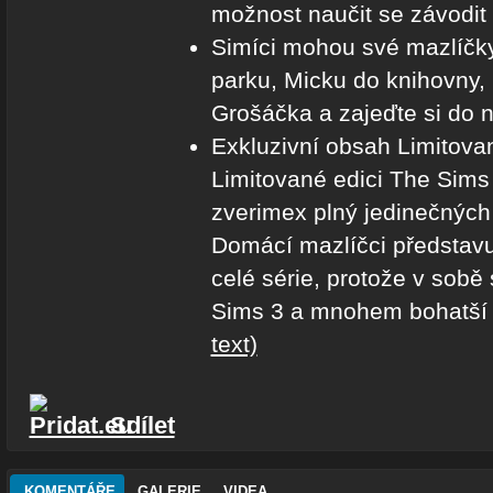
možnost naučit se závodit 
Simíci mohou své mazlíčky
parku, Micku do knihovny,
Grošáčka a zajeďte si do n
Exkluzivní obsah Limitova
Limitované edici The Sims
zverimex plný jedinečných
Domácí mazlíčci představují
celé série, protože v sobě 
Sims 3 a mnohem bohatší h
text)
Sdílet
KOMENTÁŘE
GALERIE
VIDEA