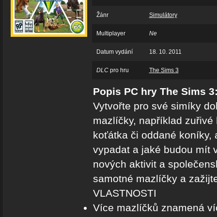
Žánr
Simulátory
Multiplayer
Ne
Datum vydání
18. 10. 2011
DLC
pro hru
The Sims 3
Popis PC hry The Sims 3:
Vytvořte pro své simíky d
mazlíčky, například zuřivé
koťátka či oddané koníky, 
vypadat a jaké budou mít v
nových aktivit a společens
samotné mazlíčky a zažijte 
VLASTNOSTI
Více mazlíčků znamená víc