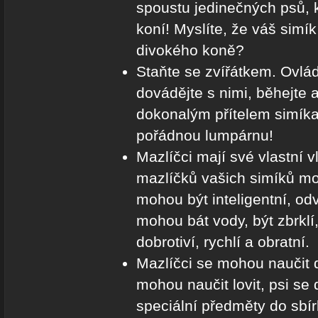
spoustu jedinečných psů, 
koní! Myslíte, že váš simík
divokého koně?
Staňte se zvířátkem. Ovláde
dovádějte s nimi, běhejte 
dokonalým přítelem simík
pořádnou lumpárnu!
Mazlíčci mají své vlastní v
mazlíčků vašich simíků moh
mohou být inteligentní, odv
mohou bát vody, být zbrklí, 
dobrotiví, rychlí a obratní.
Mazlíčci se mohou naučit 
mohou naučit lovit, psi se 
speciální předměty do sbír