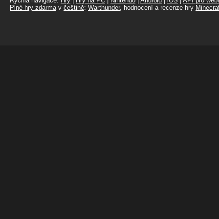
Rychlá navigace:
Hry
|
Hry na PC
|
Nintendo
|
Android
|
iOS
|
API pro webm
Plné hry zdarma
v
češtině
:
Warthunder
, hodnocení a recenze hry
Minecraf