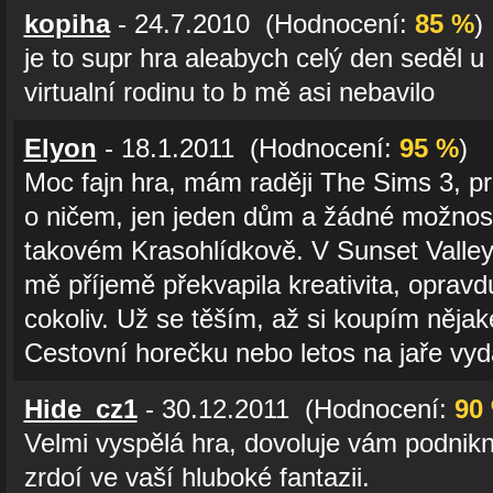
kopiha
- 24.7.2010 (Hodnocení:
85 %
)
je to supr hra aleabych celý den seděl u
virtualní rodinu to b mě asi nebavilo
Elyon
- 18.1.2011 (Hodnocení:
95 %
)
Moc fajn hra, mám raději The Sims 3, pr
o ničem, jen jeden dům a žádné možnost
takovém Krasohlídkově. V Sunset Valley j
mě příjemě překvapila kreativita, opravd
cokoliv. Už se těším, až si koupím nějak
Cestovní horečku nebo letos na jaře vy
Hide_cz1
- 30.12.2011 (Hodnocení:
90
Velmi vyspělá hra, dovoluje vám podnikn
zrdoí ve vaší hluboké fantazii.