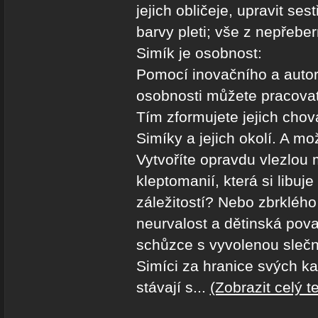
jejich obličeje, upravit ses
barvy pleti; vše z nepřebe
Simík je osobnost:
Pomocí inovačního a auto
osobnosti můžete pracovat
Tím zformujete jejich chov
Simíky a jejich okolí. A m
Vytvoříte opravdu vlezlou
kleptomanií, která si libuje
záležitostí? Nebo zbrklého
neurvalost a dětinská pov
schůzce s vyvolenou slečn
Simíci za hranice svých k
stávají s...
(Zobrazit celý te