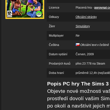
Licence
Placená hra -
porovnat c
Odkazy
Oficiální stránky
Žánr
Simulátory
Multiplayer
Ne
Čeština
Oficiální text v češtině
Datum vydání
Červen, 2009
Prodaných kusů
přes 23 778 na Steam
Doba hraní
průměrně 12,4h (nejčastěj
Popis PC hry The Sims 3
Objevte nové možnosti vaš
prostředí dovolí vašim Si
po okolí a navštívit jejich 