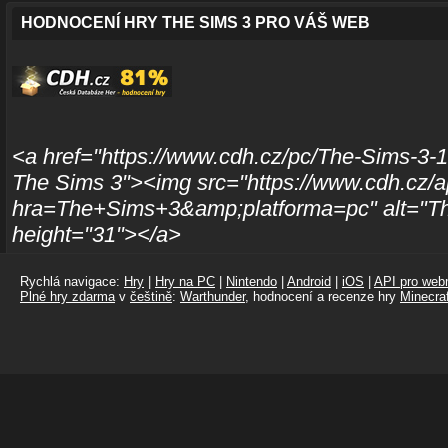
HODNOCENÍ HRY THE SIMS 3 PRO VÁŠ WEB
<a href="https://www.cdh.cz/pc/The-Sims-3-1
The Sims 3"><img src="https://www.cdh.cz/a
hra=The+Sims+3&amp;platforma=pc" alt="Th
height="31"></a>
Rychlá navigace:
Hry
|
Hry na PC
|
Nintendo
|
Android
|
iOS
|
API pro webm
Plné hry zdarma
v
češtině
:
Warthunder
, hodnocení a recenze hry
Minecraf