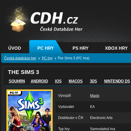
CDH.cz - hry na PC,
PS, XBOX - Česká
databáze her
ÚVOD
PC HRY
PS HRY
XBOX HRY
Česká databáze her
PC hry
The Sims 3 (PC hra)
THE SIMS 3
SOUHRN
ANDROID
IOS
MACOS
3DS
NINTENDO DS
Vývojáři
Maxis
Vydavatel
EA
Distributor v ČR
Electronic Arts
Typ hry
Samostatná hra