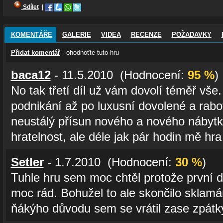
Sdílet
|
KOMENTÁŘE
GALERIE
VIDEA
RECENZE
POŽADAVKY
Přidat komentář
- ohodnoťte tuto hru
baca12
- 11.5.2010 (Hodnocení:
95 %
)
No tak třetí díl už vám dovolí téměř vš
podnikání až po luxusní dovolené a rab
neustálý přísun nového a nového nábytk
hratelnost, ale déle jak pár hodin mě hra
Setler
- 1.7.2010 (Hodnocení:
30 %
)
Tuhle hru sem moc chtěl protože první d
moc rád. Bohužel to ale skončilo sklam
ňákýho důvodu sem se vrátil zase zpátk