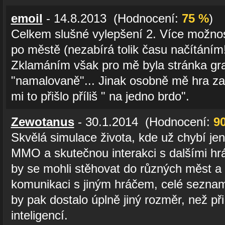
emoil
- 14.8.2013 (Hodnocení:
75 %
)
Celkem slušné vylepšení 2. Více možnos
po městě (nezabírá tolik času načítáním
Zklamáním však pro mě byla stránka gr
"namalovaně"... Jinak osobně mě hra zab
mi to přišlo příliš " na jedno brdo".
Zewotanus
- 30.1.2014 (Hodnocení:
9
Skvělá simulace života, kde už chybí jen
MMO a skutečnou interakci s dalšími hrá
by se mohli stěhovat do různých měst a
komunikaci s jiným hráčem, celé seznam
by pak dostalo úplně jiný rozměr, než při
inteligencí.