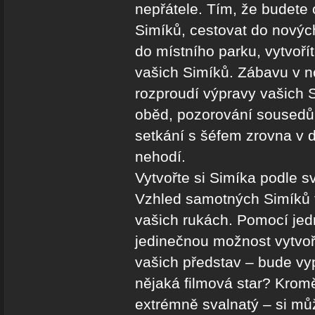
nepřátele. Tím, že budete
Simíků, cestovat do nových 
do místního parku, vytvořít
vašich Simíků. Zábavu v n
rozproudí výpravy vašich 
oběd, pozorování sousedů
setkání s šéfem zrovna v 
nehodí.
Vytvořte si Simíka podle s
Vzhled samotných Simíků 
vašich rukách. Pomocí jed
jedinečnou možnost vytvoři
vašich představ – bude vy
nějaká filmová star? Krom
extrémně svalnatý – si může