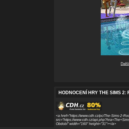
Dalš
HODNOCENÍ HRY THE SIMS 2:
<a href="https://www.cdh.cz/pc/The-Sims-2-Ro
src="https://www.cdh.cz/api.php?hra=The+
Období" width="160" height="31"></a>