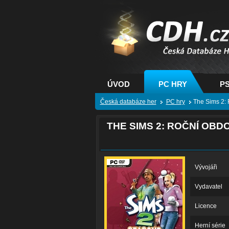
CDH.cz - hry na PC
PS, XBOX - Česká
databáze her
ÚVOD
PC HRY
PS
Česká databáze her
PC hry
The Sims 2: 
THE SIMS 2: ROČNÍ OBD
Vývojáři
Vydavatel
Licence
Herní série