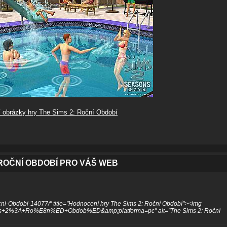
í obrázky hry The Sims 2: Roční Období
 ROČNÍ OBDOBÍ PRO VÁŠ WEB
cni-Obdobi-14077/" title="Hodnocení hry The Sims 2: Roční Období"><img
Sims+2%3A+Ro%E8n%ED+Obdob%ED&amp;platforma=pc" alt="The Sims 2: Roční