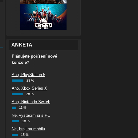
ANKETA
Plánujete pořízení nové
konzole?
Ano, PlayStation 5
29 %
Ano, Xbox Series X
28 %
Ano, Nintendo Switch
11 %
Ne, vystačím si s PC
18 %
Ne, hraji na mobilu
15 %