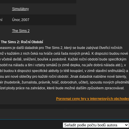
Simulátory
ní
Únor, 2007
The Sims 2
 The Sims 2: Roční Období
easons je další datadisk pro The Sims 2, který se bude zabývat čtveřicí ročních
mž v každém z nich čeká na hráče celá řada nových prvků. K dispozici budou nové
ty včetně deště, sněžení, bouřek a podobně. Každé roční období bude specifickým
bit na náladu a tím i vztahy simáků (v zimě depka, na jaře dobrá nálada atd.), v
 budou k dispozici specifické aktivity (v létě koupání, v zimě stavění sněhuláků) a
u ani nové oblečky pro každé roční období. Jinak datadisk nabídne nové talenty,
iér (hudebník, žurnalista, právník, hráč, dobrodruh, učitel), spoustu nových předmět
lízet plody práce na zahrádce, které bude možné dalším způsobem zpracovávat.
Porovnat ceny hry v internetových obchode