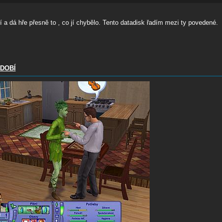
í a dá hře přesně to , co jí chybělo. Tento datadisk řadím mezi ty povedené.
BDOBÍ