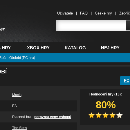
Uživatelé
|
FAQ
|
České hry
|
Žebří
,
 HRY
XBOX HRY
KATALOG
NEJ HRY
Roční Období (PC hra)
OBÍ
PC
Hodnocení hry (
13
):
Maxis
80%
EA
Placená hra -
porovnat ceny eshopů
The Sims