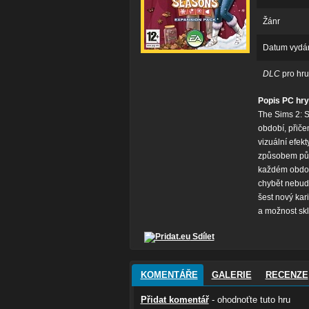
Žánr
Datum vydá
DLC
pro hru
Popis PC hry
The Sims 2: S
období, přiče
vizuální efek
způsobem půso
každém období
chybět nebudo
šest nový kar
a možnost sk
Sdílet
KOMENTÁŘE
GALERIE
RECENZE
Přidat komentář
- ohodnoťte tuto hru