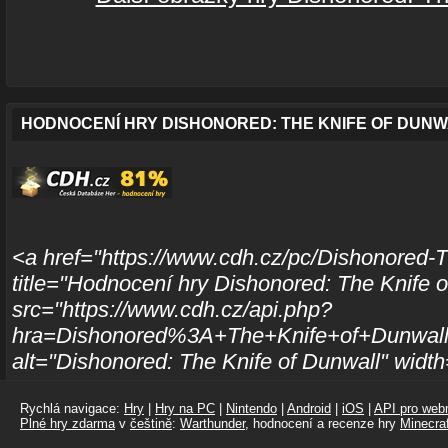
HODNOCENÍ HRY DISHONORED: THE KNIFE OF DUN
<a href="https://www.cdh.cz/pc/Dishonored-T
title="Hodnocení hry Dishonored: The Knife 
src="https://www.cdh.cz/api.php?
hra=Dishonored%3A+The+Knife+of+Dunwall
alt="Dishonored: The Knife of Dunwall" widt
Rychlá navigace:
Hry
|
Hry na PC
|
Nintendo
|
Android
|
iOS
|
API pro webm
Plné hry zdarma
v
češtině
:
Warthunder
, hodnocení a recenze hry
Minecraf