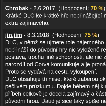
Chrobak
- 2.6.2017 (Hodnocení:
70 %
)
Krátké DLC ke krátké hře nepřinášející
extra zajímavého.
jin.jim
- 8.3.2018 (Hodnocení:
75 %
)
DLC, v němž se ujmete role nájemného 
nepřináší do původní hry nic vyloženě r
postava, trochu jiné schopnosti, ale nic
narozdíl od Corva komunikuje a je proná
Proto se vydává na cestu vykoupení.
DLC obsahuje tři mise, které zaberou oko
pečlivém průzkumu. Dojde během něj k 
příběh celkově je docela zajímavý a čás
původní hrou. Daud je sice taky spíše 