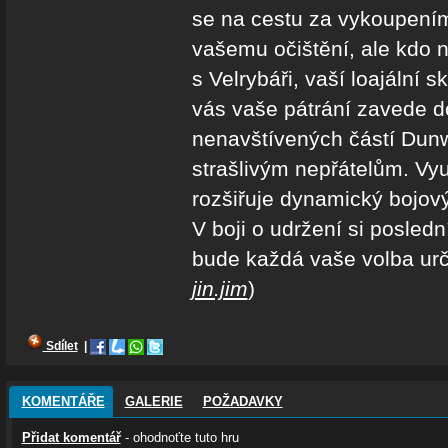
se na cestu za vykoupením
vašemu očištění, ale kdo 
s Velrybáři, vaší loajální
vás vaše pátrání zavede d
nenavštívených částí Dunw
strašlivým nepřátelům. Využ
rozšiřuje dynamický bojový
V boji o udržení si posledn
bude každá vaše volba urč
jin.jim
)
Sdílet
|
KOMENTÁŘE
GALERIE
POŽADAVKY
Přidat komentář
- ohodnoťte tuto hru