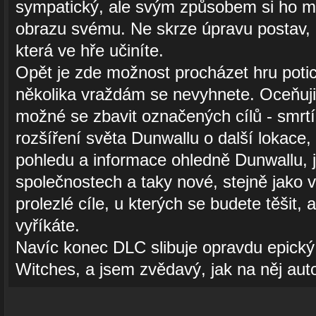
sympatický, ale svým způsobem si ho mů
obrazu svému. Ne skrze úpravu postav, 
která ve hře učiníte.
Opět je zde možnost procházet hru potic
několika vraždám se nevyhnete. Oceňuji 
možné se zbavit označených cílů - smrtíc
rozšíření světa Dunwallu o další lokace,
pohledu a informace ohledně Dunwallu, j
společnostech a taky nové, stejně jako 
prolezlé cíle, u kterých se budete těšit, 
vyříkáte.
Navíc konec DLC slibuje opravdu epický
Witches, a jsem zvědavý, jak na něj auto