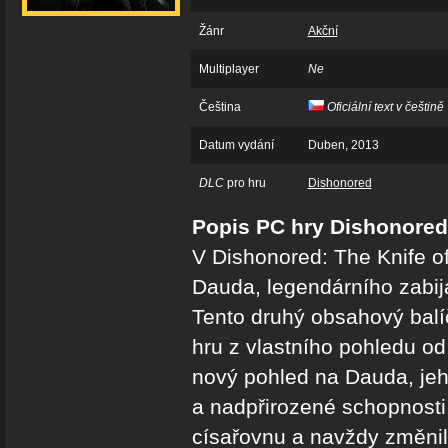
Žánr
Akční
Multiplayer
Ne
Čeština
Oficiální text v češtině
Datum vydání
Duben, 2013
DLC
pro hru
Dishonored
Popis PC hry Dishonored:
V Dishonored: The Knife o
Dauda, legendárního zabijá
Tento druhý obsahový bal
hru z vlastního pohledu o
nový pohled na Dauda, jeh
a nadpřirozené schopnosti.
císařovnu a navždy změnili