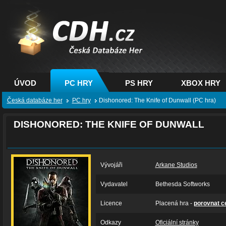
CDH.cz - hry na PC,
PS, XBOX - Česká
databáze her
ÚVOD
PC HRY
PS HRY
XBOX HRY
Česká databáze her
PC hry
Dishonored: The Knife of Dunwall (PC hra)
DISHONORED: THE KNIFE OF DUNWALL
Vývojáři
Arkane Studios
Vydavatel
Bethesda Softworks
Licence
Placená hra -
porovnat c
Odkazy
Oficiální stránky