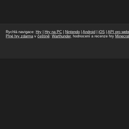
Rychlá navigace:
Hry
|
Hry na PC
|
Nintendo
|
Android
|
iOS
|
API pro webm
Plné hry zdarma
v
češtině
:
Warthunder
, hodnocení a recenze hry
Minecraf