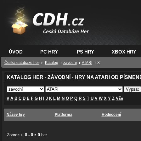
CDH.cz - hry na PC,
PS, XBOX - Česká
databáze her
ÚVOD
PC HRY
PS HRY
XBOX HRY
Česká databáze her
Katalog
závodní
ATARI
X
KATALOG HER - ZÁVODNÍ - HRY NA ATARI OD PÍSMEN
#
A
B
C
D
E
F
G
H
I
J
K
L
M
N
O
P
Q
R
S
T
U
V
W
X
Y
Z
Vše
Název hry
Platforma
Hodnocení
Zobrazuji
0 - 0 z 0
her