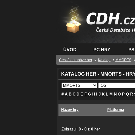
CDH.cz - hry na PC
PS, XBOX - Česká
databáze her
ÚVOD
PC HRY
PS
Česká databáze her
Katalog
MMORTS
KATALOG HER - MMORTS - HRY
#
A
B
C
D
E
F
G
H
I
J
K
L
M
N
O
P
Q
R
Název hry
Platforma
Zobrazuji
0 - 0 z 0
her