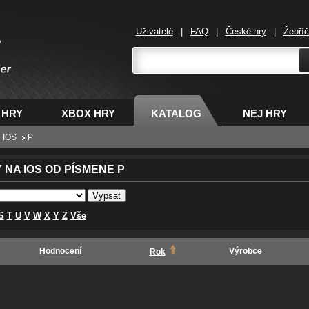
Uživatelé
|
FAQ
|
České hry
|
Žebří
,
 HRY
XBOX HRY
KATALOG
NEJ HRY
IOS
P
 NA IOS OD PÍSMENE P
S
T
U
V
W
X
Y
Z
Vše
Hodnocení
Výrobce
Rok