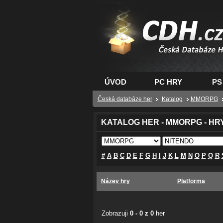
CDH.cz - hry na PC
PS, XBOX - Česká
databáze her
ÚVOD
PC HRY
PS
Česká databáze her
Katalog
MMORPG
KATALOG HER - MMORPG - HR
#
A
B
C
D
E
F
G
H
I
J
K
L
M
N
O
P
Q
R
Název hry
Platforma
Zobrazuji
0 - 0 z 0
her