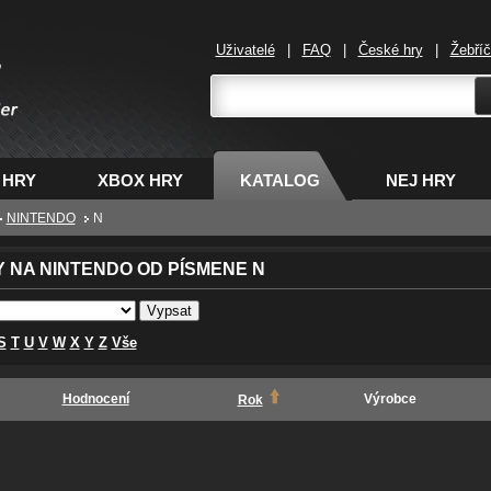
Uživatelé
|
FAQ
|
České hry
|
Žebří
,
 HRY
XBOX HRY
KATALOG
NEJ HRY
NINTENDO
N
Y NA NINTENDO OD PÍSMENE N
S
T
U
V
W
X
Y
Z
Vše
Hodnocení
Výrobce
Rok