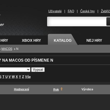
Uživatelé
|
FAQ
|
České hry
|
Žebří
,
 HRY
XBOX HRY
KATALOG
NEJ HRY
MACOS
N
Y NA MACOS OD PÍSMENE N
S
T
U
V
W
X
Y
Z
Vše
Hodnocení
Výrobce
Rok