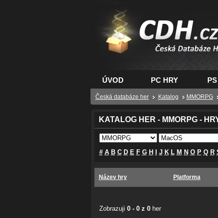
CDH.cz - hry na PC
PS, XBOX - Česká
databáze her
ÚVOD
PC HRY
PS
Česká databáze her
Katalog
MMORPG
KATALOG HER - MMORPG - HR
#
A
B
C
D
E
F
G
H
I
J
K
L
M
N
O
P
Q
R
Název hry
Platforma
Zobrazuji
0 - 0 z 0
her