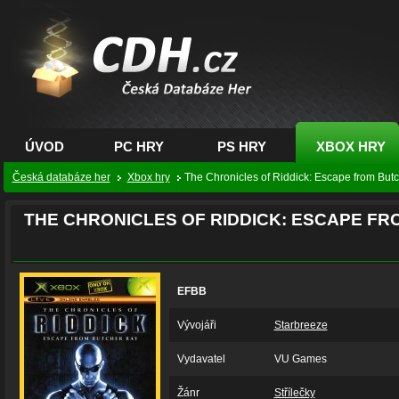
CDH.cz - hry na PC,
PS, XBOX - Česká
databáze her
ÚVOD
PC HRY
PS HRY
XBOX HRY
Česká databáze her
Xbox hry
The Chronicles of Riddick: Escape from But
THE CHRONICLES OF RIDDICK: ESCAPE F
EFBB
Vývojáři
Starbreeze
Vydavatel
VU Games
Žánr
Střílečky