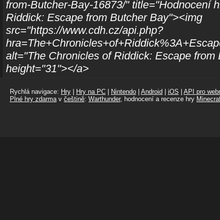
from-Butcher-Bay-16873/" title="Hodnocení h
Riddick: Escape from Butcher Bay"><img
src="https://www.cdh.cz/api.php?
hra=The+Chronicles+of+Riddick%3A+Escap
alt="The Chronicles of Riddick: Escape from
height="31"></a>
Rychlá navigace:
Hry
|
Hry na PC
|
Nintendo
|
Android
|
iOS
|
API pro webm
Plné hry zdarma
v
češtině
:
Warthunder
, hodnocení a recenze hry
Minecraf