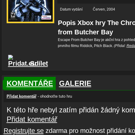
Datum vydání
Červen, 2004
Popis Xbox hry The Chro
from Butcher Bay
Escape From Butcher Bay je akční hra z pohled
prvního filmu Riddick, Pitch Black.
(Přidal:
Reda
Sdílet
KOMENTÁŘE
GALERIE
Přidat komentář
- ohodnoťte tuto hru
K této hře nebyl zatím přidán žádný kom
Přidat komentář
Registrujte se
zdarma pro možnost přidání ko