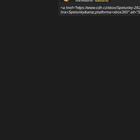
<a href="https://www.cdh.cz/xbox/Spelunky-282
hra=Spelunky&amp;platforma=xbox360" alt="Sp