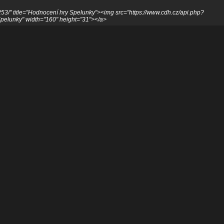
53/" title="Hodnocení hry Spelunky"><img src="https://www.cdh.cz/api.php?
elunky" width="160" height="31"></a>