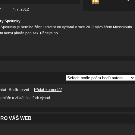
ní
4. 7. 2012
ry Spelunky
 Spelunky je herního žánru adventura vydaná v roce 2012 vývojářem Mossmouth
tím nebyl přidán popisek.
Přidejte ho
tář. Buďte první...
Přidat komentář
ntáře a získání dalších výhod.
PRO VÁŠ WEB