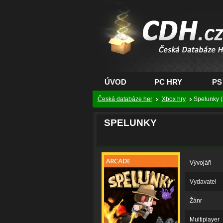
CDH.cz - hry na PC
PS, XBOX - Česká
databáze her
ÚVOD
PC HRY
PS
Česká databáze her
Xbox hry
Spelunky (
SPELUNKY
Vývojáři
Vydavatel
Žánr
Multiplayer