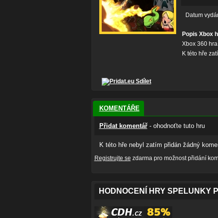
Datum vydá
Popis Xbox h
Xbox 360 hra
K této hře za
Sdílet
KOMENTÁŘE
Přidat komentář
- ohodnoťte tuto hru
K této hře nebyl zatím přidán žádný komen
Registrujte se
zdarma pro možnost přidání kome
HODNOCENÍ HRY SPELUNKY 