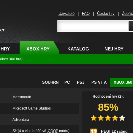
Uživatelé
|
FAQ
|
České hry
|
Žebří
,
 HRY
XBOX HRY
KATALOG
NEJ HRY
Xbox 360 hra)
SOUHRN
PC
PS3
PS VITA
XBOX 360
Hodnocení hry (
2
):
Mossmouth
85%
Microsoft Game Studios
Adventura
Síť
(4 a více hráčů vč.
COOP
módu)
PEGI 12 rating