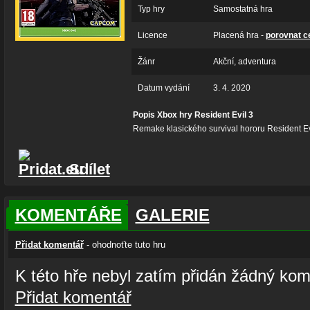
Typ hry
Samostatná hra
Licence
Placená hra -
porovnat c
Žánr
Akční, adventura
Datum vydání
3. 4. 2020
Popis Xbox hry Resident Evil 3
Remake klasického survival hororu Resident Ev
Sdílet
KOMENTÁŘE
GALERIE
Přidat komentář
- ohodnoťte tuto hru
K této hře nebyl zatím přidán žádný kom
Přidat komentář