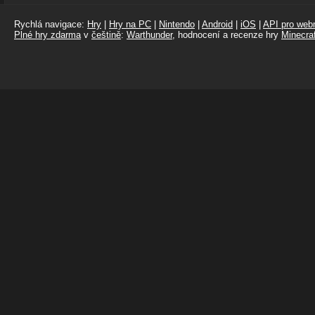
Rychlá navigace:
Hry
|
Hry na PC
|
Nintendo
|
Android
|
iOS
|
API pro webm
Plné hry zdarma
v
češtině
:
Warthunder
, hodnocení a recenze hry
Minecraf