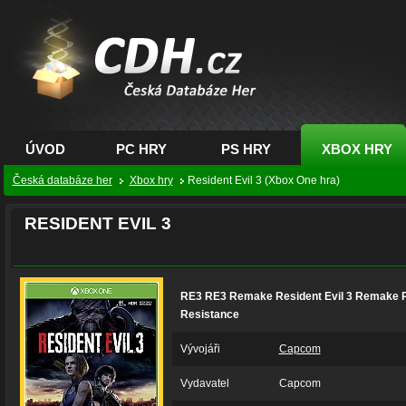
CDH.cz - hry na PC,
PS, XBOX - Česká
databáze her
ÚVOD
PC HRY
PS HRY
XBOX HRY
Česká databáze her
Xbox hry
Resident Evil 3 (Xbox One hra)
RESIDENT EVIL 3
RE3 RE3 Remake Resident Evil 3 Remake P
Resistance
Vývojáři
Capcom
Vydavatel
Capcom