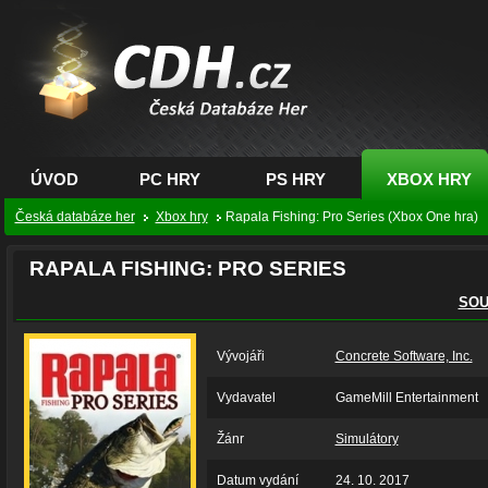
CDH.cz - hry na PC,
PS, XBOX - Česká
databáze her
ÚVOD
PC HRY
PS HRY
XBOX HRY
Česká databáze her
Xbox hry
Rapala Fishing: Pro Series (Xbox One hra)
RAPALA FISHING: PRO SERIES
SOU
Vývojáři
Concrete Software, Inc.
Vydavatel
GameMill Entertainment
Žánr
Simulátory
Datum vydání
24. 10. 2017