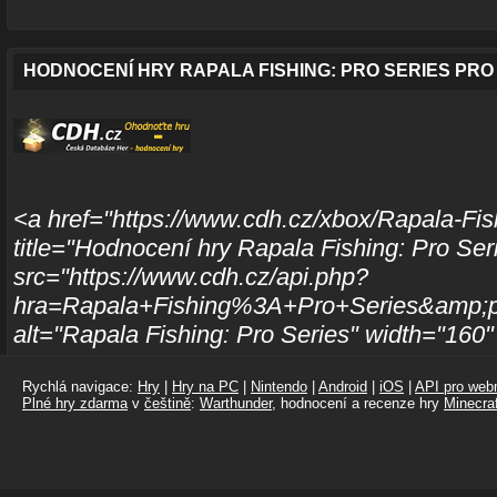
HODNOCENÍ HRY RAPALA FISHING: PRO SERIES PRO
<a href="https://www.cdh.cz/xbox/Rapala-Fis
title="Hodnocení hry Rapala Fishing: Pro Se
src="https://www.cdh.cz/api.php?
hra=Rapala+Fishing%3A+Pro+Series&amp;p
alt="Rapala Fishing: Pro Series" width="160
Rychlá navigace:
Hry
|
Hry na PC
|
Nintendo
|
Android
|
iOS
|
API pro webm
Plné hry zdarma
v
češtině
:
Warthunder
, hodnocení a recenze hry
Minecraf