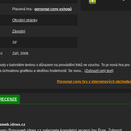
Placená hra -
porovnat ceny eshopů
Oficiální stránky
Závodní
Síť
ní
Září, 2008
dy v bahnitém terénu s důrazem na provádění triků ve vzuchu. To je nová hra pro
 s úchvatnou grafikou a skvělou hratelností. Se svou...
(Zobrazit celý text)
Porovnat ceny hry v internetových obchode
RECENZE
sweb.idnes.cz
veru Bonusweb.idnes.cz naleznete kompletní recenzi hry Pure.
Zobrazit