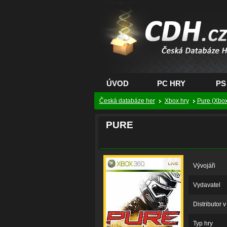
CDH.cz - hry na PC
PS, XBOX - Česká
databáze her
ÚVOD
PC HRY
PS
Česká databáze her
Xbox hry
Pure (Xbox
PURE
Vývojáři
Vydavatel
Distributor 
Typ hry