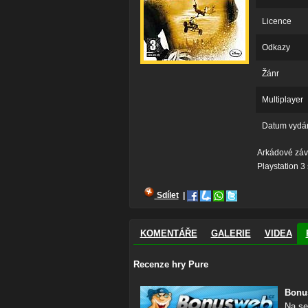
Licence
Odkazy
Žánr
Multiplayer
Datum vydá
Arkádové závo
Playstation 3
Sdílet
|
KOMENTÁŘE
GALERIE
VIDEA
Recenze hry Pure
Bonu
Na se