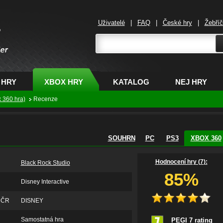
Uživatelé
|
FAQ
|
České hry
|
Žebří
,
 HRY
XBOX HRY
KATALOG
NEJ HRY
 360 hra)
Recenze
SOUHRN
PC
PS3
XBOX 360
Hodnocení hry (
7
):
Black Rock Studio
85%
Disney Interactive
v ČR
DISNEY
Samostatná hra
PEGI 7 rating