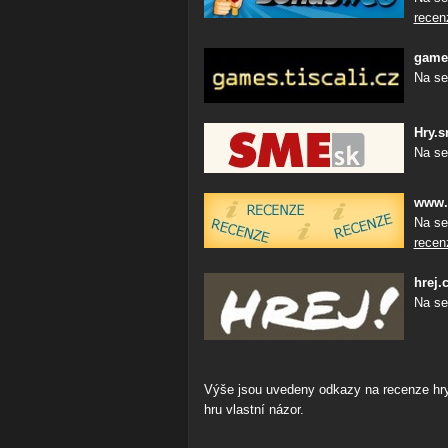
recen
games
Na se
Hry.s
Na se
www.
Na se
recen
hrej.
Na se
Výše jsou uvedeny odkazy na recenze hry P
hru vlastní názor.