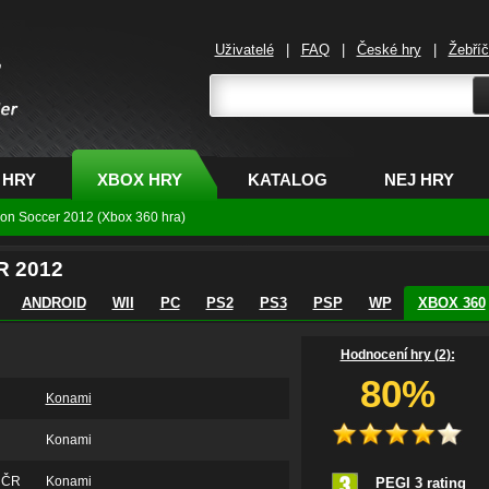
Uživatelé
|
FAQ
|
České hry
|
Žebří
,
 HRY
XBOX HRY
KATALOG
NEJ HRY
ion Soccer 2012 (Xbox 360 hra)
 2012
ANDROID
WII
PC
PS2
PS3
PSP
WP
XBOX 360
Hodnocení hry (
2
):
80%
Konami
Konami
v ČR
Konami
PEGI 3 rating