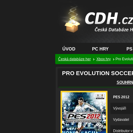
CDH.cz - hry na PC
PS, XBOX - Česká
databáze her
ÚVOD
PC HRY
PS
Česká databáze her
Xbox hry
Pro Evolut
PRO EVOLUTION SOCCER
SOUHRN
PES 2012
Vývojáři
Vydavatel
Distributor 