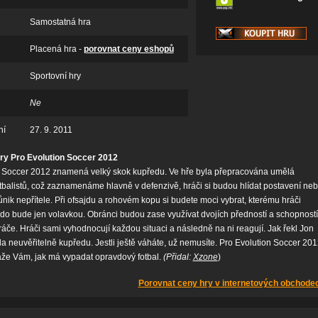
Samostatná hra
Placená hra -
porovnat ceny eshopů
Sportovní hry
Ne
ní
27. 9. 2011
ry Pro Evolution Soccer 2012
n Soccer 2012 znamená velký skok kupředu. Ve hře byla přepracována umělá
otbalistů, což zaznamenáme hlavně v defenzivě, hráči si budou hlídat postavení ne
nik nepřítele. Při ofsajdu a rohovém kopu si budete moci vybrat, kterému hráči
kdo bude jen volavkou. Obránci budou zase využívat dvojích předností a schopností
áče. Hráči sami vyhodnocují každou situaci a následně na ni reagují. Jak řekl Jon
la neuvěřitelně kupředu. Jestli ještě váháte, už nemusíte. Pro Evolution Soccer 20
áže Vám, jak má vypadat opravdový fotbal.
(Přidal:
Xzone
)
Porovnat ceny hry v internetových obchode