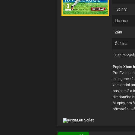
Typ hry
Licence
Žánr
Čeština
Datum vydá
Popis Xbox h
Pro Evolutio
inteligence f
znesnadní prů
poslat míč a 
dle daného hr
Murphy, hra š
přichází a uk
Sdílet