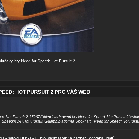
obrázky hry Need for Speed: Hot Pursuit 2
EED: HOT PURSUIT 2 PRO VÁŠ WEB
ed-Hot-Pursuit-2-35267/" title="Hodnocení hry Need for Speed: Hot Pursuit 2"><im
r+Speed%3A+Hot+Pursuit+2&amp;platforma=xbox" alt="Need for Speed: Hot Pursu
o
|
Android
|
iOS
|
API pro webmastery a partneři
,
ochrana údajů
.