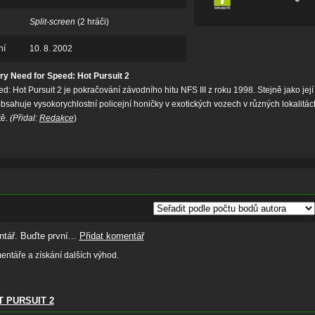
Split-screen
(2 hráči)
ní
10. 8. 2002
ry Need for Speed: Hot Pursuit 2
d: Hot Pursuit 2 je pokračování závodního hitu NFS III z roku 1998. Stejně jako její
sahuje vysokorychlostní policejní honičky v exotických vozech v různých lokalitác
ě.
(Přidal:
Redakce
)
tář. Buďte první...
Přidat komentář
ntáře a získání dalších výhod.
 PURSUIT 2