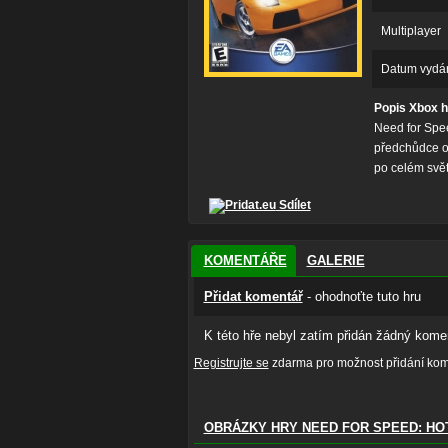
Multiplayer
Datum vydá
Popis Xbox h
Need for Spee
předchůdce ob
po celém svět
Sdílet
KOMENTÁŘE
GALERIE
Přidat komentář
- ohodnoťte tuto hru
K této hře nebyl zatím přidán žádný komen
Registrujte se
zdarma pro možnost přidání kome
OBRÁZKY HRY NEED FOR SPEED: HOT