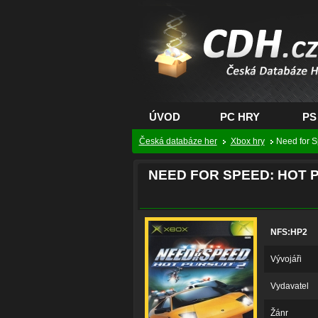
CDH.cz - hry na PC
PS, XBOX - Česká
databáze her
ÚVOD
PC HRY
PS
Česká databáze her
Xbox hry
Need for S
NEED FOR SPEED: HOT P
NFS:HP2
Vývojáři
Vydavatel
Žánr