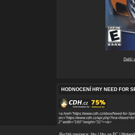
Další 
HODNOCENÍ HRY NEED FOR SP
<a href="https://www.cdh.cz/xbox/Need-for-Spe
src="https://www.cdh.cz/api.php?hra=Need+fo
2" width="160" height="31"></a>
Rychlá navigace:
Hry
|
Hry na PC
|
Nintend