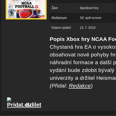
Žánr
Sportovní hry
Multiplayer
Síť
,
split-screen
Datum vydání
13. 7. 2010
Popis Xbox hry NCAA Foo
Chystaná hra EA o vysokoš
obsahovat nové pohyby hr
náhradní formace a další p
vydání bude zdobit bývalý
univerzity a držitel Heism
(Přidal:
Redakce
)
Sdílet