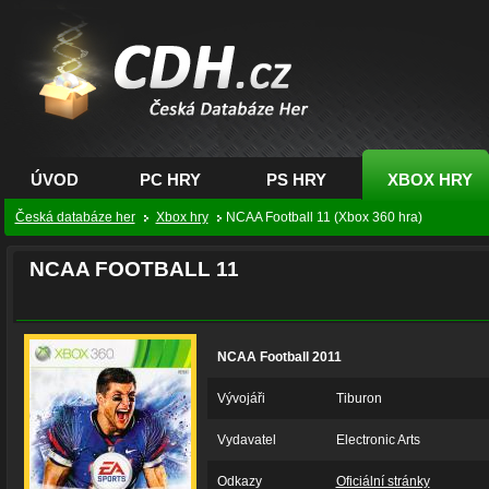
CDH.cz - hry na PC,
PS, XBOX - Česká
databáze her
ÚVOD
PC HRY
PS HRY
XBOX HRY
Česká databáze her
Xbox hry
NCAA Football 11 (Xbox 360 hra)
NCAA FOOTBALL 11
NCAA Football 2011
Vývojáři
Tiburon
Vydavatel
Electronic Arts
Odkazy
Oficiální stránky