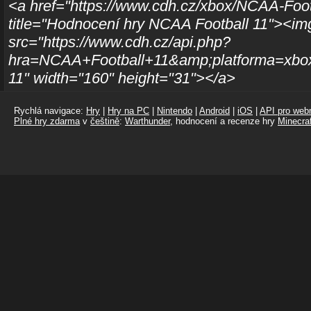
<a href="https://www.cdh.cz/xbox/NCAA-Foot
title="Hodnocení hry NCAA Football 11"><im
src="https://www.cdh.cz/api.php?
hra=NCAA+Football+11&amp;platforma=xbox
11" width="160" height="31"></a>
Rychlá navigace:
Hry
|
Hry na PC
|
Nintendo
|
Android
|
iOS
|
API pro webm
Plné hry zdarma
v
češtině
:
Warthunder
, hodnocení a recenze hry
Minecraf