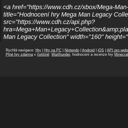
<a href="https://www.cdh.cz/xbox/Mega-Man-
title="Hodnocení hry Mega Man Legacy Coll
src="https://www.cdh.cz/api.php?
hra=Mega+Man+Legacy+Collection&amp;plat
Man Legacy Collection" width="160" height=
Rychlá navigace:
Hry
|
Hry na PC
|
Nintendo
|
Android
|
iOS
|
API pro webm
Plné hry zdarma
v
češtině
:
Warthunder
, hodnocení a recenze hry
Minecraf