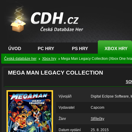
CDH.cz - hry na PC,
PS, XBOX - Česká
databáze her
ÚVOD
PC HRY
PS HRY
XBOX HRY
Česká databáze her
Xbox hry
Mega Man Legacy Collection (Xbox One hra
MEGA MAN LEGACY COLLECTION
SO
Vývojáři
Digital Eclipse Software, I
Vydavatel
Capcom
Žánr
Střílečky
Datum vydání
25. 8. 2015