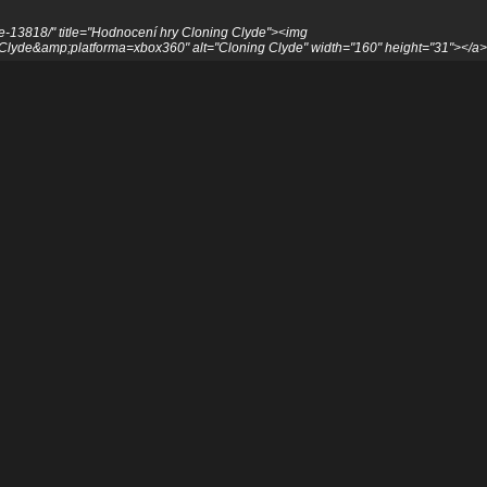
e-13818/" title="Hodnocení hry Cloning Clyde"><img
+Clyde&amp;platforma=xbox360" alt="Cloning Clyde" width="160" height="31"></a>