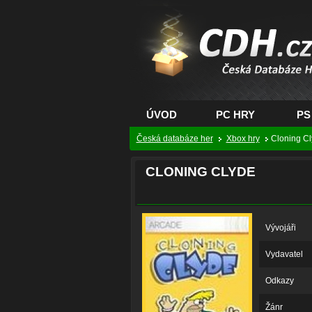
CDH.cz - hry na PC
PS, XBOX - Česká
databáze her
ÚVOD
PC HRY
PS
Česká databáze her
Xbox hry
Cloning Cl
CLONING CLYDE
Vývojáři
Vydavatel
Odkazy
Žánr