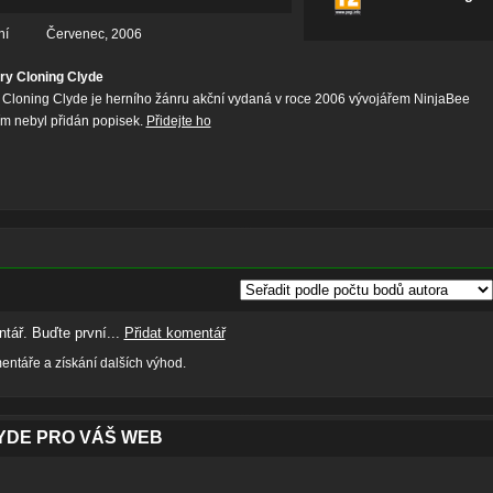
ní
Červenec, 2006
ry Cloning Clyde
 Cloning Clyde je herního žánru akční vydaná v roce 2006 vývojářem NinjaBee
tím nebyl přidán popisek.
Přidejte ho
tář. Buďte první...
Přidat komentář
ntáře a získání dalších výhod.
YDE PRO VÁŠ WEB