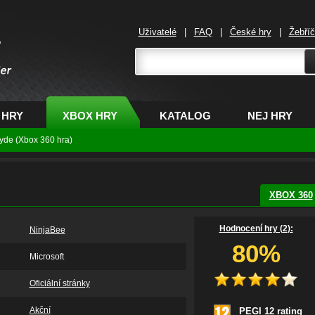
Uživatelé
|
FAQ
|
České hry
|
Žebří
,
 HRY
XBOX HRY
KATALOG
NEJ HRY
yde (Xbox 360 hra)
XBOX 360
Hodnocení hry (
2
):
NinjaBee
80%
Microsoft
Oficiální stránky
Akční
PEGI 12 rating