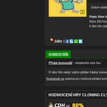
Datum vydá
Popis Xbox h
Xbox 360 hra
K této hře za
Sdílet
|
KOMENTÁŘE
Přidat komentář
- ohodnoťte tuto hru
K této hře nebyl zatím přidán žádný komen
Registrujte se
zdarma pro možnost přidání kome
HODNOCENÍ HRY CLONING CL