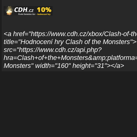
<a href="https://www.cdh.cz/xbox/Clash-of-t
title="Hodnocení hry Clash of the Monsters"
src="https://www.cdh.cz/api.php?
hra=Clash+of+the+Monsters&amp;platforma=x
Monsters" width="160" height="31"></a>