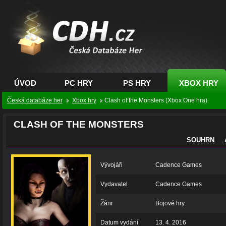
CDH.cz - hry na PC,
PS, XBOX - Česká
databáze her
ÚVOD
PC HRY
PS HRY
XBOX HRY
Česká databáze her
Xbox hry
Clash of the Monsters (Xbox One hra)
CLASH OF THE MONSTERS
SOUHRN
Vývojáři
Cadence Games
Vydavatel
Cadence Games
Žánr
Bojové hry
Datum vydání
13. 4. 2016