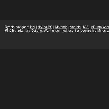
Rychlá navigace:
Hry
|
Hry na PC
|
Nintendo
|
Android
|
iOS
|
API pro webm
Plné hry zdarma
v
češtině
:
Warthunder
, hodnocení a recenze hry
Minecraf