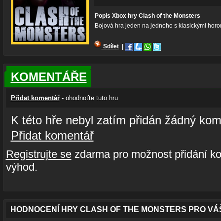
Popis Xbox hry Clash of the Monsters
Bojová hra jeden na jednoho s klasickými horo
Sdílet
|
KOMENTÁŘE
Přidat komentář
- ohodnoťte tuto hru
K této hře nebyl zatím přidán žádný kom
Přidat komentář
Registrujte se
zdarma pro možnost přidání ko
výhod.
HODNOCENÍ HRY CLASH OF THE MONSTERS PRO VÁ