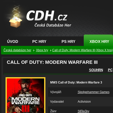
CDH.cz - hry na PC,
PS, XBOX - Česká
databáze her
ÚVOD
PC HRY
PS HRY
XBOX HRY
Česká databáze her
Xbox hry
Call of Duty: Modern Warfare III (Xbox X hra)
CALL OF DUTY: MODERN WARFARE III
SOUHRN
PC
MW3 Call of Duty: Modern Warfare 3
Vývojáři
Sledgehammer Games
Vydavatel
Activision
Žánr
Střílečky