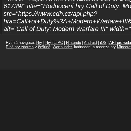
61739/" title="Hodnocení hry Call of Duty: M
src="https://www.cdh.cz/api.php?
hra=Call+of+Duty%3A+Modern+Warfare+III&
alt="Call of Duty: Modern Warfare III" width
Rychlá navigace:
Hry
|
Hry na PC
|
Nintendo
|
Android
|
iOS
|
API pro webm
Plné hry zdarma
v
češtině
:
Warthunder
, hodnocení a recenze hry
Minecraf