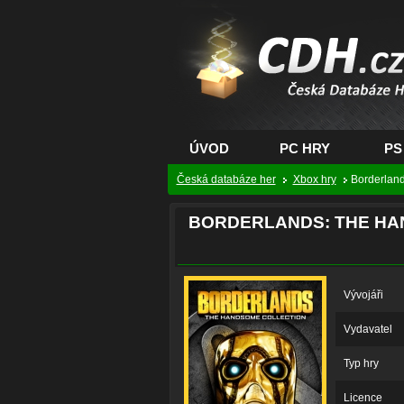
CDH.cz - hry na PC
PS, XBOX - Česká
databáze her
ÚVOD
PC HRY
PS
Česká databáze her
Xbox hry
Borderland
BORDERLANDS: THE HA
Vývojáři
Vydavatel
Typ hry
Licence