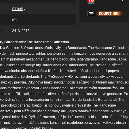
Střílečky
Ne
ní
24. 3. 2015
ry Borderlands: The Handsome Collection
2K a Gearbox Software dnes představily hru Borderlands The Handsome Collection
v dějinách přinese tuto věhlasnou akční sérii na konzole nové generace a seznámí
letním příběhem nezapomenutelného padoucha, legendárního Handsome Jacka.
 Collection obsahuje hry Borderlands 2 a Borderlands The PreSequel včetně
hovatelného obsahu k oběma titulům. Konzoloví hráči si budou moci poprvé
derlands 2 a Borderlands The PreSequel v HD rozlišení a oba tituly tak vypadají
ež kdy předtím. Díky nové funkci načítání pozic z různých platforem mají fanoušci
lands možnost pokračovat v The Handsome Collection ve svém dobrodružství od
edtím skončili, stačí jen přenést dříve uložené pozice na konzoli nové generace. Po
vených střílením a hromaděním kořisti v hrách Borderlands 2 a Borderlands The
 předchozí generaci konzolí si mohou uživatelé převést do The Handsome
jen své v potu tváře vylepšené postavy, ale i jejich ranařské hodnocení. Navíc nyní
jedné televizi až čtyři lidé zároveň, což je další novinka v historii této série. - 2 hry
 - možnost až 4 hráčů na jedné konzoli při rozdělené obrazovce - veškerý obsah ji
d prvního okamžiku
(Přidal:
Xzone
)