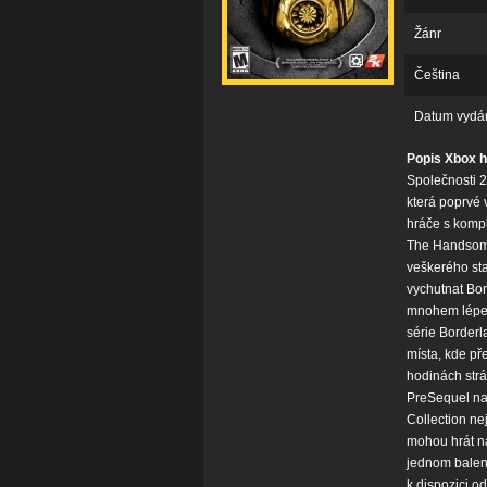
Žánr
Čeština
Datum vydá
Popis Xbox h
Společnosti 
která poprvé 
hráče s komp
The Handsome
veškerého sta
vychutnat Bor
mnohem lépe n
série Border
místa, kde př
hodinách strá
PreSequel na
Collection ne
mohou hrát na 
jednom balení
k dispozici o