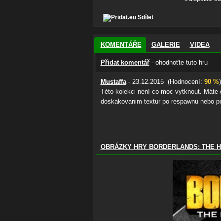
Sdílet
KOMENTÁŘE
GALERIE
VIDEA
Přidat komentář
- ohodnoťte tuto hru
Mustaffa
- 23.12.2015 (Hodnocení:
90 %
)
Této kolekci není co moc vytknout. Máte
doskakovanim textur po respawnu nebo pou
OBRÁZKY HRY BORDERLANDS: THE 