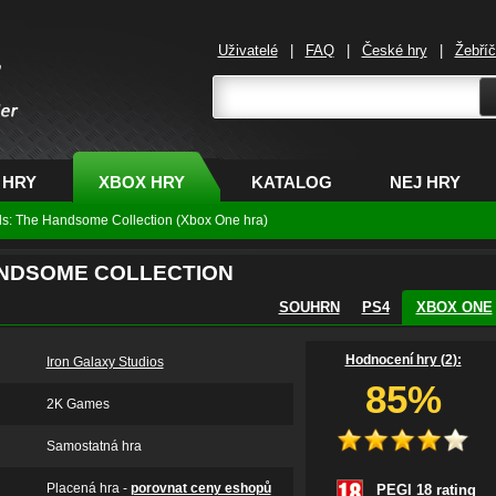
Uživatelé
|
FAQ
|
České hry
|
Žebří
,
 HRY
XBOX HRY
KATALOG
NEJ HRY
s: The Handsome Collection (Xbox One hra)
NDSOME COLLECTION
SOUHRN
PS4
XBOX ONE
Hodnocení hry (
2
):
Iron Galaxy Studios
85%
2K Games
Samostatná hra
Placená hra -
porovnat ceny eshopů
PEGI 18 rating