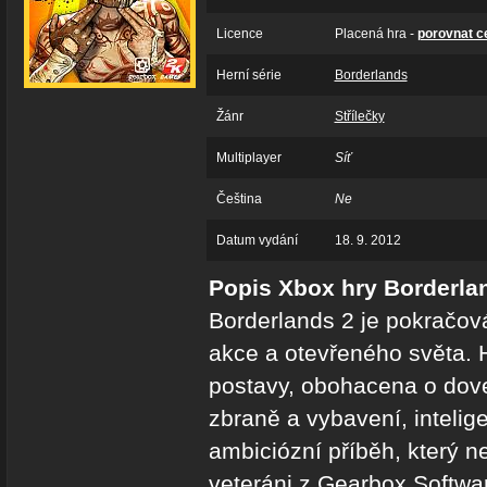
Licence
Placená hra -
porovnat c
Herní série
Borderlands
Žánr
Střílečky
Multiplayer
Síť
Čeština
Ne
Datum vydání
18. 9. 2012
Popis Xbox hry Borderla
Borderlands 2 je pokračov
akce a otevřeného světa.
postavy, obohacena o doved
zbraně a vybavení, intelige
ambiciózní příběh, který ne
veteráni z Gearbox Software