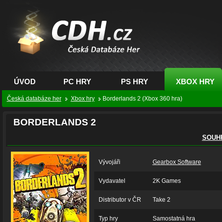
CDH.cz - hry na PC,
PS, XBOX - Česká
databáze her
ÚVOD
PC HRY
PS HRY
XBOX HRY
Česká databáze her
Xbox hry
Borderlands 2 (Xbox 360 hra)
BORDERLANDS 2
SOUH
Vývojáři
Gearbox Software
Vydavatel
2K Games
Distributor v ČR
Take 2
Typ hry
Samostatná hra