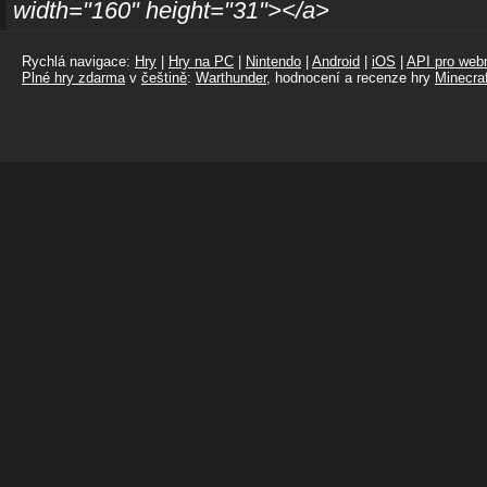
width="160" height="31"></a>
Rychlá navigace:
Hry
|
Hry na PC
|
Nintendo
|
Android
|
iOS
|
API pro webm
Plné hry zdarma
v
češtině
:
Warthunder
, hodnocení a recenze hry
Minecraf