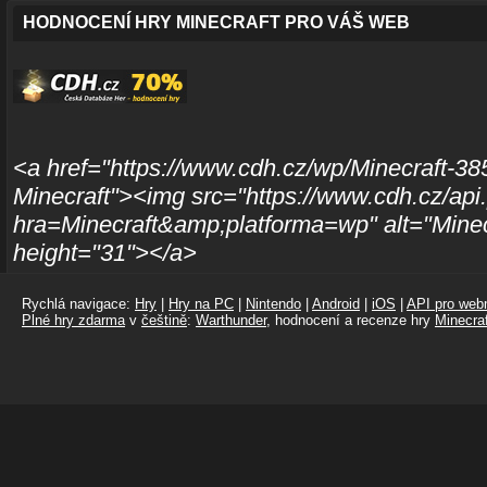
HODNOCENÍ HRY MINECRAFT PRO VÁŠ WEB
<a href="https://www.cdh.cz/wp/Minecraft-385
Minecraft"><img src="https://www.cdh.cz/api
hra=Minecraft&amp;platforma=wp" alt="Minec
height="31"></a>
Rychlá navigace:
Hry
|
Hry na PC
|
Nintendo
|
Android
|
iOS
|
API pro webm
Plné hry zdarma
v
češtině
:
Warthunder
, hodnocení a recenze hry
Minecraf