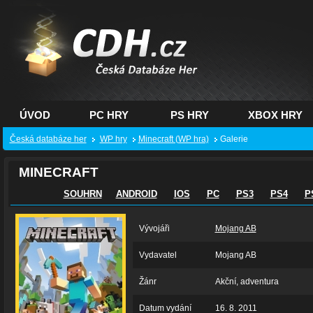
CDH.cz - hry na PC,
PS, XBOX - Česká
databáze her
ÚVOD
PC HRY
PS HRY
XBOX HRY
Česká databáze her
WP hry
Minecraft (WP hra)
Galerie
MINECRAFT
SOUHRN
ANDROID
IOS
PC
PS3
PS4
P
Vývojáři
Mojang AB
Vydavatel
Mojang AB
Žánr
Akční, adventura
Datum vydání
16. 8. 2011