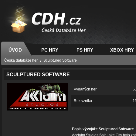
CDH.cz - hry na PC,
PS, XBOX - Česká
databáze her
ÚVOD
PC HRY
PS HRY
XBOX HRY
Česká databáze her
Sculptured Software
SCULPTURED SOFTWARE
Vydaných her
6
Rok vzniku
1
Popis vývojáře Sculptured Software
Acclaim Studios Salt Lake City bylo 