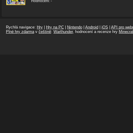
Hodnoceni: -
Rychlá navigace:
Hry
|
Hry na PC
|
Nintendo
|
Android
|
iOS
|
API pro webm
Plné hry zdarma
v
češtině
:
Warthunder
, hodnocení a recenze hry
Minecraf