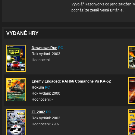
Vývojář Razorworks od jeho založení v 
pochází ze země Velká Británie.
VYDANÉ HRY
Downtown Run
PC
Rok vydání: 2003
Hodnoceni: -
Enemy Engaged: RAH66 Comanche Vs KA-52
Hokum
PC
Rok vydání: 2000
Hodnoceni: -
F1 2002
PC
Rok vydání: 2002
Hodnoceni: 79%