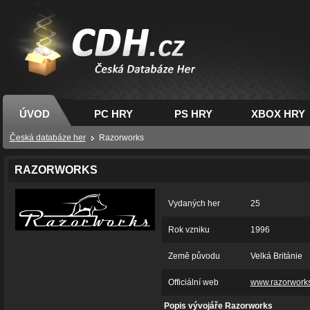
CDH.cz - hry na PC,
PS, XBOX - Česká
databáze her
ÚVOD
PC HRY
PS HRY
XBOX HRY
Česká databáze her
Razorworks
RAZORWORKS
Vydaných her
25
Rok vzniku
1996
Země původu
Velká Británie
Officiální web
www.razorwork
Popis vývojáře Razorworks