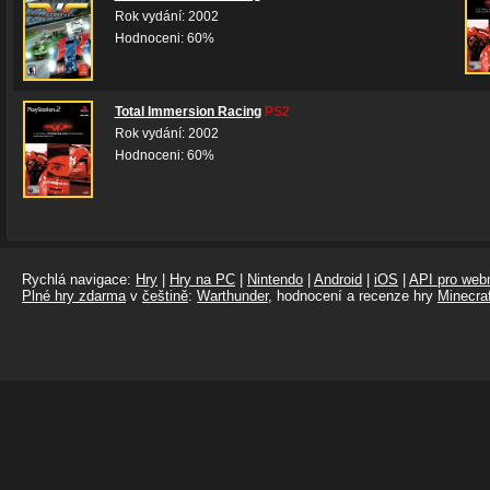
Rok vydání: 2002
Hodnoceni: 60%
Total Immersion Racing
PS2
Rok vydání: 2002
Hodnoceni: 60%
Rychlá navigace:
Hry
|
Hry na PC
|
Nintendo
|
Android
|
iOS
|
API pro webm
Plné hry zdarma
v
češtině
:
Warthunder
, hodnocení a recenze hry
Minecraf