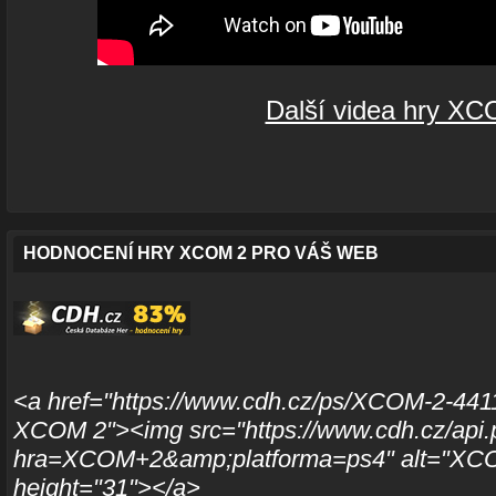
Další videa hry X
HODNOCENÍ HRY XCOM 2 PRO VÁŠ WEB
<a href="https://www.cdh.cz/ps/XCOM-2-4411
XCOM 2"><img src="https://www.cdh.cz/api.
hra=XCOM+2&amp;platforma=ps4" alt="XCO
height="31"></a>