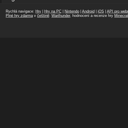
Rychlá navigace:
Hry
|
Hry na PC
|
Nintendo
|
Android
|
iOS
|
API pro webm
Plné hry zdarma
v
češtině
:
Warthunder
, hodnocení a recenze hry
Minecraf