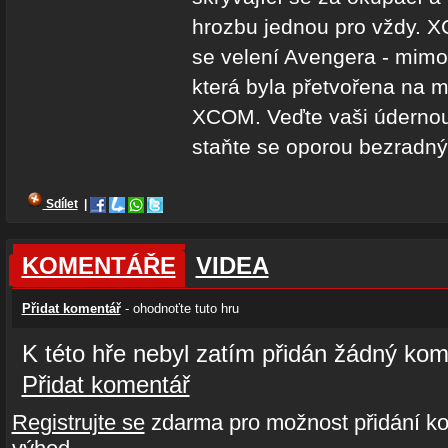
hrozbu jednou pro vždy
se velení Avengera - mim
která byla přetvořena na m
XCOM. Veďte vaši údernou
staňte se oporou bezradnýc
Sdílet
|
KOMENTÁŘE
VIDEA
Přidat komentář
- ohodnoťte tuto hru
K této hře nebyl zatím přidán žádný kom
Přidat komentář
Registrujte se
zdarma pro možnost přidání ko