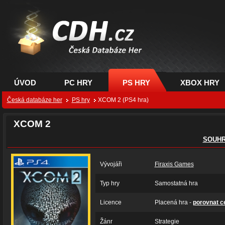
CDH.cz - hry na PC,
PS, XBOX - Česká
databáze her
ÚVOD
PC HRY
PS HRY
XBOX HRY
Česká databáze her
PS hry
XCOM 2 (PS4 hra)
XCOM 2
SOUH
Vývojáři
Firaxis Games
Typ hry
Samostatná hra
Licence
Placená hra -
porovnat c
Žánr
Strategie