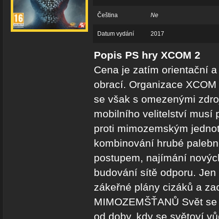
Čeština
Ne
Datum vydání
2017
Popis PS hry XCOM 2
Cena je zatím orientační 
obrací. Organizace XCOM 
se však s omezenými zdro
mobilního velitelství musí
proti mimozemským jedno
kombinování hrubé palebné
postupem, najímání novýc
budování sítě odporu. Jen
zákeřné plány cizáků a z
MIMOZEMŠŤANŮ Svět se změ
od doby, kdy se světoví vů