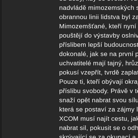
nadvládě mimozemských si
obrannou linii lidstva byl
Mimozemšťané, kteří nyní 
pouštějí do výstavby oslni
příslibem lepší budoucnosti
dokonalé, jak se na první 
uchvatitelé mají tajný, hrůz
pokusí vzepřít, tvrdě zap
Pouze ti, kteří obývají okr
příslibu svobody. Právě v 
snaží opět nabrat svou sí
která se postaví za zájmy 
XCOM musí najít cestu, ja
nabrat sil, pokusit se o od
skrývající se za okupací 