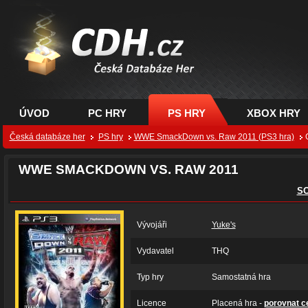
CDH.cz - hry na PC,
PS, XBOX - Česká
databáze her
ÚVOD
PC HRY
PS HRY
XBOX HRY
Česká databáze her
PS hry
WWE SmackDown vs. Raw 2011 (PS3 hra)
WWE SMACKDOWN VS. RAW 2011
S
Vývojáři
Yuke's
Vydavatel
THQ
Typ hry
Samostatná hra
Licence
Placená hra -
porovnat c