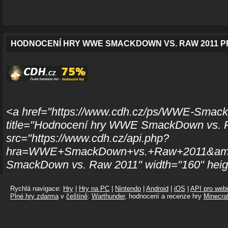
HODNOCENÍ HRY WWE SMACKDOWN VS. RAW 2011 P
<a href="https://www.cdh.cz/ps/WWE-Smac
title="Hodnocení hry WWE SmackDown vs. 
src="https://www.cdh.cz/api.php?
hra=WWE+SmackDown+vs.+Raw+2011&amp;
SmackDown vs. Raw 2011" width="160" heig
Rychlá navigace:
Hry
|
Hry na PC
|
Nintendo
|
Android
|
iOS
|
API pro webm
Plné hry zdarma
v
češtině
:
Warthunder
, hodnocení a recenze hry
Minecraf