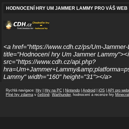
HODNOCENÍ HRY UM JAMMER LAMMY PRO VÁŠ WEB
<a href="https://www.cdh.cz/ps/Um-Jammer
title="Hodnocení hry Um Jammer Lammy"><
src="https://www.cdh.cz/api.php?
hra=Um+Jammer+Lammy&amp;platforma=ps
Lammy" width="160" height="31"></a>
Rychlá navigace:
Hry
|
Hry na PC
|
Nintendo
|
Android
|
iOS
|
API pro webm
Plné hry zdarma
v
češtině
:
Warthunder
, hodnocení a recenze hry
Minecraf