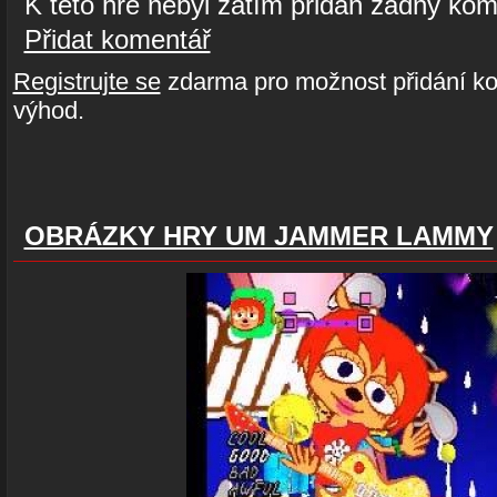
K této hře nebyl zatím přidán žádný kom
Přidat komentář
Registrujte se
zdarma pro možnost přidání ko
výhod.
OBRÁZKY HRY UM JAMMER LAMMY