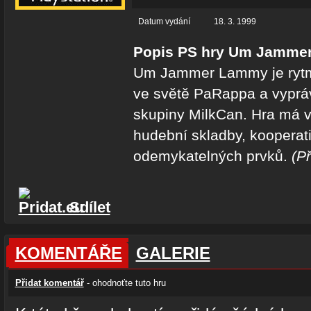
Datum vydání
18. 3. 1999
Popis PS hry Um Jamme
Um Jammer Lammy je rytmi
ve světě PaRappa a vypráv
skupiny MilkCan. Hra má v
hudební skladby, kooperati
odemykatelných prvků.
(Př
Sdílet
KOMENTÁŘE
GALERIE
Přidat komentář
- ohodnoťte tuto hru