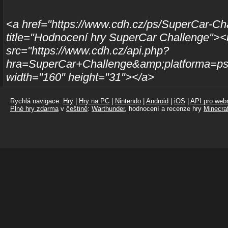
<a href="https://www.cdh.cz/ps/SuperCar-Ch
title="Hodnocení hry SuperCar Challenge">
src="https://www.cdh.cz/api.php?
hra=SuperCar+Challenge&amp;platforma=ps3
width="160" height="31"></a>
Rychlá navigace:
Hry
|
Hry na PC
|
Nintendo
|
Android
|
iOS
|
API pro webm
Plné hry zdarma
v
češtině
:
Warthunder
, hodnocení a recenze hry
Minecraf