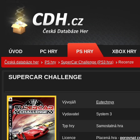
CDH.cz - hry na PC,
PS, XBOX - Česká
databáze her
ÚVOD
PC HRY
PS HRY
XBOX HRY
Česká databáze her
PS hry
SuperCar Challenge (PS3 hra)
Recenze
SUPERCAR CHALLENGE
Vývojáři
Eutechnyx
Vydavatel
System 3
Typ hry
Samostatná hra
Licence
Placená hra -
porovnat c